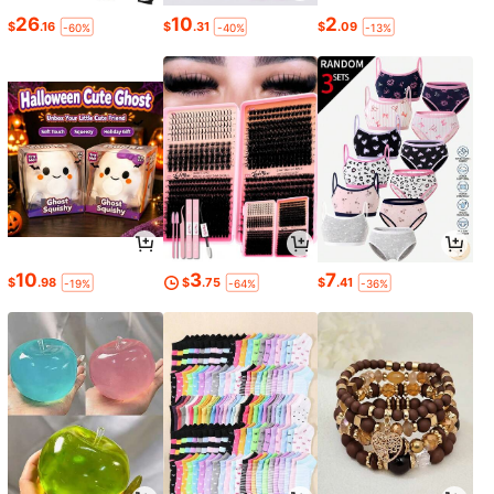
26
10
2
$
.16
$
.31
$
.09
-60%
-40%
-13%
10
3
7
$
.98
$
.75
$
.41
-19%
-64%
-36%