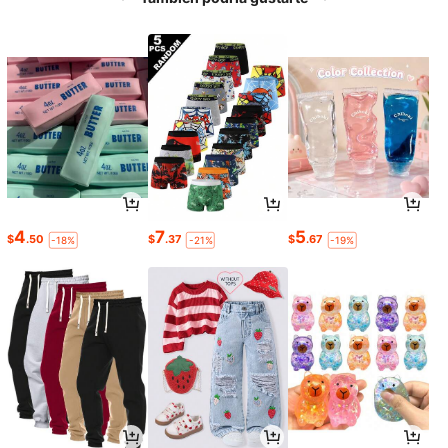
4
7
5
$
.50
$
.37
$
.67
-18%
-21%
-19%