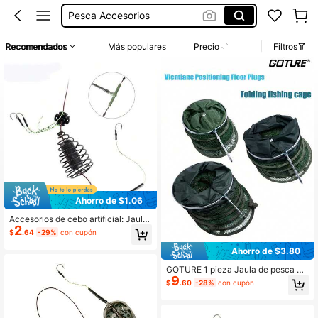
Pesca Accesorios
Anzuelos Para Pesca
Recomendados
Más populares
Precio
Filtros
Ansuelos De Pesca
Kit De Pesca
Carp Rigs
Ahorro de $1.06
Accesorios de cebo artificial: Jaula
2
de pesca de carpa FTK de 30-80g,
$
.64
-29%
con cupón
3 anzuelos atados con hilo, anzuel
os de acero de alto carbono, alimen
Ahorro de $3.80
tador de metal
GOTURE 1 pieza Jaula de pesca pl
9
egable con protección de posiciona
$
.60
-28%
con cupón
miento, estaca de posicionamiento
multifuncional en el suelo, aro de al
eación de aluminio reforzado, fondo