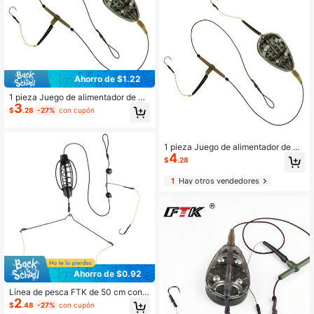
reforzado con 5 alambres de acero
cruzados, bolsa de red de equipo d
e pesca con anillo de alambre de ac
ero anti-enganches
Ahorro de $1.22
1 pieza Juego de alimentador de ca
3
rpa estilo europeo, que incluye líne
$
.28
-27%
con cupón
a de pesca de alta potencia, alimen
tador, jaula de alimentador de plom
o, jaula de cebado
1 pieza Juego de alimentador de ca
4
rpa estilo europeo, que incluye líne
$
.28
a de pesca de alta potencia, alimen
tador, jaula de alimentador de plom
1
Hay otros vendedores
o, jaula de cebado
Ahorro de $0.92
Línea de pesca FTK de 50 cm con j
2
aula de cebo para carpas, adecuad
$
.48
-27%
con cupón
a para carpas de 30 g a 80 g