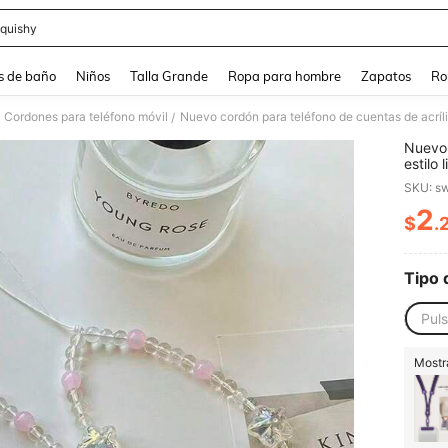
quishy
and down arrow keys to navigate search Búsqueda reciente and Busca y Encuentr
s de baño
Niños
Talla Grande
Ropa para hombre
Zapatos
Ro
Cordones para teléfono móvil
/
Nuevo 
estilo
para t
SKU: s
2
$
.
PR
Tipo 
Puls
Mostra