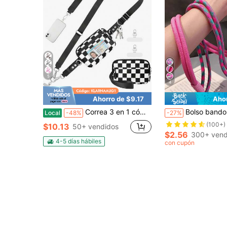
5
4
Ahorro de $9.17
Aho
Correa 3 en 1 cómoda con clip y bolsillo para teléfono, cartera cruzada desmontable con cremallera y billetera RFID, correa ajustable antirrobo para teléfono con muñequera para mujeres, para uso diario, viajes, regalo de primavera, cumpleaños, aniversario, fiesta
Bolso bandolera con correa larga para teléfono con c
Local
-48%
-27%
(100+)
$10.13
50+ vendidos
$2.56
300+ vend
4-5 días hábiles
con cupón