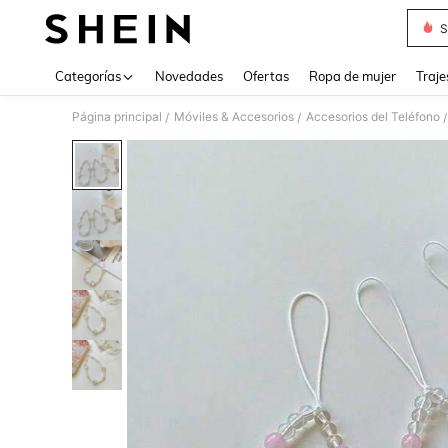
S
Use up 
Categorías
Novedades
Ofertas
Ropa de mujer
Traje
Página principal
Móviles & Accesorios
Accesorios del Teléfono
/
/
/