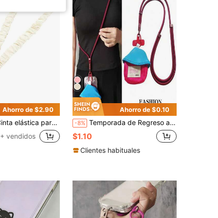
Ahorro de $2.90
Ahorro de $0.10
ica para identificación, llaves y credenciales, cinta para identificación de maestras con diseño retráctil y portacredenciales para mujeres y señoras
Temporada de Regreso a la Escuela 2026, Cordón para Teléfono Cruzado con Bolsa de Almacenamiento Mini, Colgante con Correa de Cuello Ajustable, Correa de Hombro Tejida para Hombres y Mujeres, Adecuado para Viajes al Aire Libre, Senderismo, Unisex, Soporte de Teléfono con Cuerda Corta, Pulsera para Teléfono Inteligente, Cordón de Funda Protectora para Teléfono Inteligente, Llavero, Accesorio para Teléfono, Colgante Móvil, Encanto para Teléfono
-8%
$1.10
+ vendidos
Clientes habituales