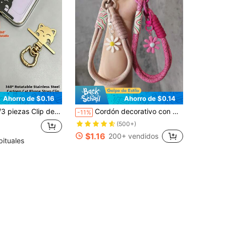
Ahorro de $0.16
Ahorro de $0.14
de resorte con cabeza de gato lindo, conector de metal duradero, tarjeta, arandela, conector de accesorio para teléfono, gancho fijo, soporte fijo, compatible con correa cruzada, correa de muñeca y cadena de teléfono, accesorio universal para teléfono
Cordón decorativo con margaritas, cinta de muñeca tejida linda, cordón antiperidida de teléfono unisex, cable de teléfono con clip
-11%
(500+)
$1.16
200+ vendidos
bituales