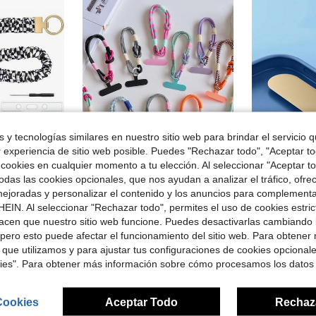
 y tecnologías similares en nuestro sitio web para brindar el servicio qu
r experiencia de sitio web posible. Puedes "Rechazar todo", "Aceptar t
 cookies en cualquier momento a tu elección. Al seleccionar "Aceptar to
rro de $2.79
Ahorro de $0.36
das las cookies opcionales, que nos ayudan a analizar el tráfico, ofre
ejoradas y personalizar el contenido y los anuncios para complementa
ntificación y llaves, lanyards con soporte para tarjeta de identificación para maestras y mujeres, llavero de color negro
Gancho de cordón de teléfono giratorio 360° de
DaDa style
-7%
Correa de muñeca vintage para teléfono, cadena de mano desmontable de verano, cuerda de teléfono móvil de dopamina, regalo de sujetador anti-pérdida de llavero, soporte para auriculares, clip para tarjetas para la madre, la familia, los amigos, el cumpleaños, las vacaciones, el Charm del teléfono, la cadena del teléfono
EIN. Al seleccionar "Rechazar todo", permites el uso de cookies estri
-11%
(
ndidos
acen que nuestro sitio web funcione. Puedes desactivarlas cambiando 
¡Casi agotado!
$2.50
500+ 
pero esto puede afectar el funcionamiento del sitio web. Para obtener
$2.94
Clientes ha
 que utilizamos y para ajustar tus configuraciones de cookies opcional
200+ vendidos
kies". Para obtener más información sobre cómo procesamos los datos
Cookies
Aceptar Todo
Rechaz