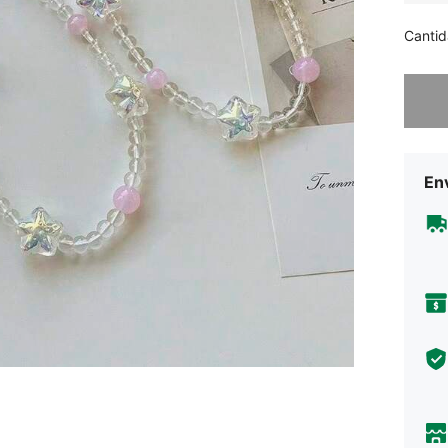
Cantid
Lo sent
Env