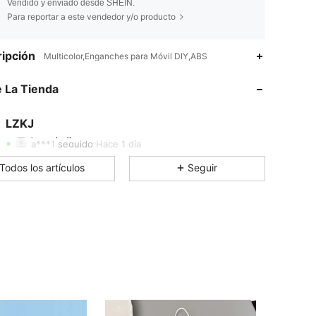
Vendido y enviado desde SHEIN.
Para reportar a este vendedor y/o producto
ipción
Multicolor,Enganches para Móvil DIY,ABS
4.87
47
29
 La Tienda
4.87
47
29
4.87
47
29
LZKJ
j***k
pagó
Hace 14 horas
a***1
seguido
Hace 1 día
4.87
47
29
Todos los artículos
Seguir
4.87
47
29
4.87
47
29
4.87
47
29
4.87
47
29
4.87
47
29