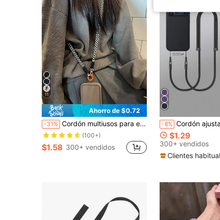
11
Ahorro de $0.72
Cordón multiusos para el teléfono, correa cruzada para el cuello para hombres y mujeres, accesorios de moda y creativos anti-pérdida y anti-caída con hebilla de doble cabezal largo para bolso, cámara, regalos para la madre, la familia, los amigos, el cumpleaños, las vacaciones, colgante de teléfono, cadena de teléfono
Cordón ajustable de doble hebilla para teléfono, largo cruzado, accesorio colgante unisex para smartphone, cuerda de poliéster tejida anti-pérdida y anti-caí
-31%
-8%
$1.29
(100+)
300+ vendidos
$1.58
300+ vendidos
Clientes habitua