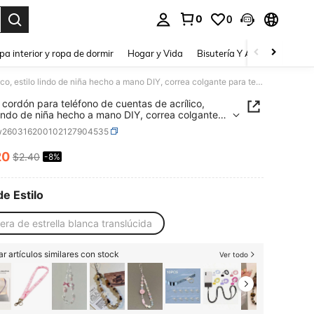
0
0
a. Press Enter to select.
pa interior y ropa de dormir
Hogar y Vida
Bisutería Y Accesorios
Be
Nuevo cordón para teléfono de cuentas de acrílico, estilo lindo de niña hecho a mano DIY, correa colgante para teléfono anti-caída
cordón para teléfono de cuentas de acrílico,
 lindo de niña hecho a mano DIY, correa colgante
eléfono anti-caída
w260316200102127904535
20
$2.40
-8%
ICE AND AVAILABILITY
de Estilo
era de estrella blanca translúcida
r artículos similares con stock
Ver todo