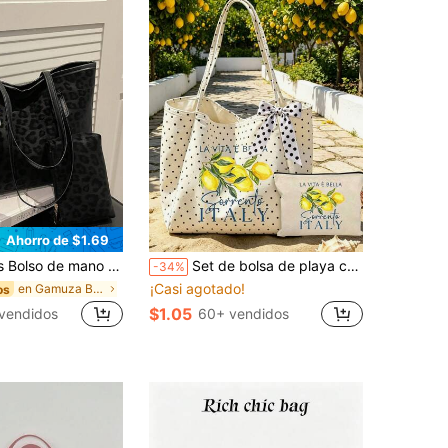
Ahorro de $1.69
y ligero bolso de mano combina estilos casuales clásicos y de negocios casuales. Es muy adecuado para mujeres jóvenes, estudiantes universitarias y profesionales que trabajan, adaptándose fácilmente a entornos de trabajo, temporadas de regreso a la escuela, vida universitaria y viajes vacacionales. Un bolso de mano con cremallera de moda.
Set de bolsa de playa con patrón "Limón Sorrento Italia" y lunares blancos con lazo de cinta, gran capacidad plegable, adecuada como bolsa de compras, bolsa de viaje, bolsa de transporte, ideal para viajes a la playa, fiestas en la piscina, compras y uso diario, perfecta para mujeres, viajeros y amantes de la playa, excelente para vacaciones de primavera, Pascua, vacaciones y regalos, se puede usar como bolsa de playa, bolsa de compras y compañera de viaje
-34%
¡Casi agotado!
en Gamuza Bolsos De Mano Para Mujer
os
$1.05
 vendidos
60+ vendidos