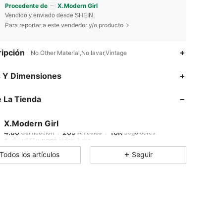
Procedente de
X.Modern Girl
Vendido y enviado desde SHEIN.
Para reportar a este vendedor y/o producto
ipción
No Other Material,No lavar,Vintage
4.80
269
10K
s Y Dimensiones
 La Tienda
4.80
269
10K
X.Modern Girl
4.80
269
10K
Calificación
Artículos
Seguidores
v***p
pagó
Hace 1 día
Todos los artículos
Seguir
4.80
269
10K
4.80
269
10K
4.80
269
10K