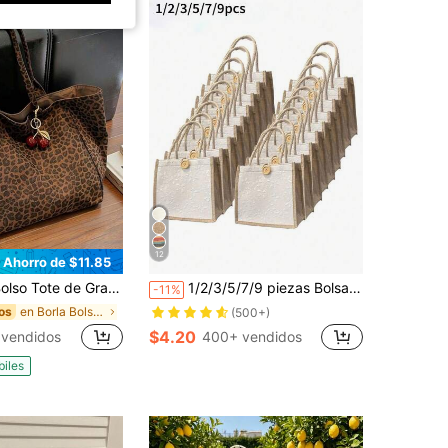
12
Ahorro de $11.85
d para Mujer en Color Marrón con Colgante de Cereza Roja. Con Diseño de Estampado de Leopardo y Asas Superiores Dobles Resistentes para Llevar al Hombro o en la Mano. Adecuado para Almacenar Artículos Esenciales Diarios como Lápiz Labial, Llaves, Botella de Agua, Paraguas, Cosméticos, Perfecto para el Desplazamiento de la Mujer, Compras, Viajes de Negocios y Uso Diario.
1/2/3/5/7/9 piezas Bolsas de lino - Blancas, reutilizables y personalizables con diseño DIY. Perfectas para bodas, eventos corporativos, regreso a la escuela y regalos para maestros
-11%
en Borla Bolsos De Mano Para Mujer
os
(500+)
$4.20
 vendidos
400+ vendidos
biles