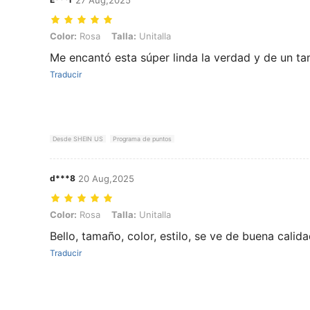
Color: Rosa, Talla: Unitalla
Color:
Rosa
Talla:
Unitalla
Me encantó esta súper linda la verdad y de un t
Traducir
Desde SHEIN US
Programa de puntos
d***8
20 Aug,2025
Color: Rosa, Talla: Unitalla
Color:
Rosa
Talla:
Unitalla
Bello, tamaño, color, estilo, se ve de buena calida
Traducir