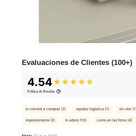
Evaluaciones de Clientes
(100+)
4.54
Política de Reseñas
lo volveré a comprar (2)
rapidez logística (1)
sin olor (1
impresionante (2)
lo adoro (10)
como en las fotos (4)
E***r
27 Aug,2025