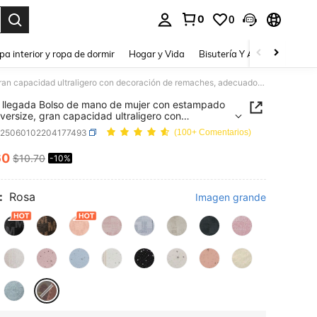
0
0
a. Press Enter to select.
pa interior y ropa de dormir
Hogar y Vida
Bisutería Y Accesorios
Be
Nueva llegada Bolso de mano de mujer con estampado floral oversize, gran capacidad ultraligero con decoración de remaches, adecuado para ir al trabajo, compras, oficina, universidad
llegada Bolso de mano de mujer con estampado
 oversize, gran capacidad ultraligero con
ción de remaches, adecuado para ir al trabajo,
g25060102204177493
(100+ Comentarios)
s, oficina, universidad
60
$10.70
-10%
ICE AND AVAILABILITY
:
Rosa
Imagen grande