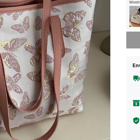
Mostra
Lo sent
Env