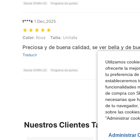
Desde SHEIN US
Programa de puntos
t***s
1 Dec,2025
Color: Rosa, Talla: Unitalla
Color:
Rosa
Talla:
Unitalla
Preciosa y de buena calidad, se ver bella y de bu
Traducir
Utilizamos cookies
ofrecerte la mejo
Desde SHEIN US
Programa de puntos
tu preferencia de
estableceremos to
Ver Más Re
funcionalidades m
de compra con SH
necesarias que h
de tu navegador, 
sobre las cookies
"Administrar coo
Nuestros Clientes También Vie
Administrar 