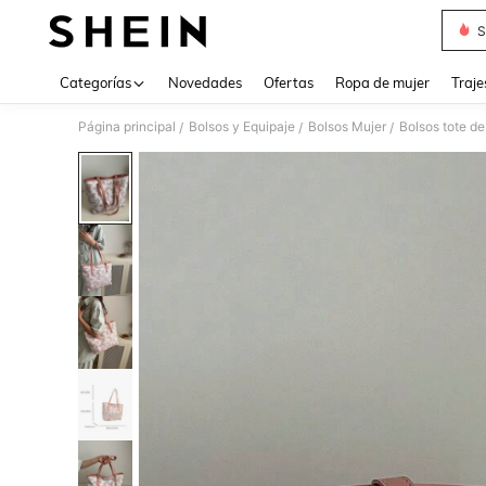
S
Use up 
Categorías
Novedades
Ofertas
Ropa de mujer
Traje
Página principal
Bolsos y Equipaje
Bolsos Mujer
Bolsos tote de
/
/
/