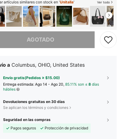
r artículos similares con stock en '
Unitalla
'
Ver todo
imos, este producto está agotado.
AGOTADO
ío a
Columbus, OHIO, United States
Envío gratis(Pedidos ≥ $15.00)
Entrega estimada:
Ago 14 - Ago 20,
85.11% son ≤
8
días
hábiles
Devoluciones gratuitas en 30 días
Se aplican los términos y condiciones
Seguridad en las compras
Pagos seguros
Protección de privacidad