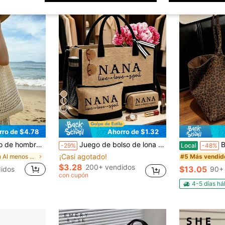
rro de $4.78
Ahorro de $1.32
e gran capacidad, con decoración floral, ideal para compras, regalos de primavera, San Valentín, inicio de curso o viajes a la playa.
Juego de bolso de lona con texto "Nana Viva, Amante, Atesorando" y bolso de cosméticos a juego y estuche de lápices con tema de abuela
Bolso Tote de Gran Capacida
-29%
Local
-48%
¡Casi agotado!
en Al menos 50% de descuento Bolsos tote de mujer
#5 Más vendid
$3.28
200+ vendidos
$13.05
idos
90+
con cupón
4-5 días há