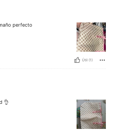
amaño perfecto
Útil (1)
d 👌