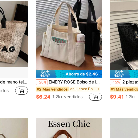
Ahorro de $2.46
ja y cierre con broche, tela duradera y de gran capacidad adecuada para el trabajo, los viajes y la playa - Marrón claro/Negro, ideal para el transporte diario, costura exquisita
EMERY ROSE Bolso de lona tipo tote de gran capacidad de la marca X Milania para mujeres, reutilizable, adecuado para uso diario y viajes, bolso de estudiante, diseño de múltiples compartimentos, ideal para la playa
2 piezas Bolso de mano de gran capacidad con estampado de leopardo en piel sintética, con asas dobles, ideal para ir y venir, trabajo o escuela. Este espacioso 
-28%
-15%
en Lienzo Bolsos De Mano Para Mujer
#2 Más vendidos
#1 Más vendid
idos
$6.24
$9.41
1.2k+ vendidos
1.2k+