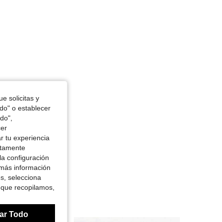
e solicitas y
odo" o establecer
do",
cer
r tu experiencia
ctamente
la configuración
 más información
es, selecciona
 que recopilamos,
ar Todo