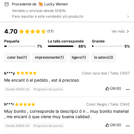
Procedente de
Lucky Women
Vendido y enviado desde SHEIN.
Para reportar a este vendedor y/o producto
4.70
(17)
Ver más
Pequeña
La talla corresponde
Grande
7%
88%
5%
color liso
(1)
impresionante
(1)
ligero
(1)
lo adoro
(2)
b***y
Color: azul real / Talla: CN37
Me
encant
ó
el
pedido
,
est
á
precioso
Útil
(0)
Desde SHEIN US
Programa de puntos
h***i
Color: Negro / Talla: CN42
Muy
bonito
,
corresponde
la
descripci
ó
n
..
muy
bonito
material
,
me
encant
ó
que
viene
muy
buena
calidad
.
Útil
(0)
Desde SHEIN US
Programa de puntos