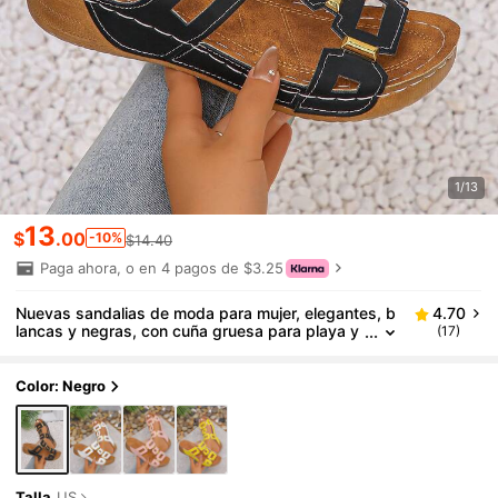
1/13
13
$
.00
-10%
$14.40
Paga ahora, o en 4 pagos de $3.25
Nuevas sandalias de moda para mujer, elegantes, b
4.70
lancas y negras, con cuña gruesa para playa y
(17)
verano
Color: Negro
Talla
US