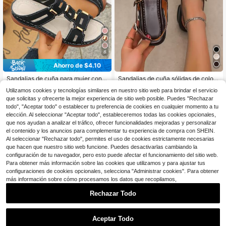
8
Ahorro de $4.10
Sandalias de cuña para mujer con p
Sandalias de cuña sólidas de color
unta fina y suela gruesa, nuevas pa
marrón con hebilla decorativa para
500+ vendidos
10
Utilizamos cookies y tecnologías similares en nuestro sitio web para brindar el servicio
$
.80
-28%
con cupón
ra el verano, diseño de moda negro
mujer, sandalias de tiras de cuero ar
18
$
.19
-23%
que solicitas y ofrecerte la mejor experiencia de sitio web posible. Puedes "Rechazar
con remaches huecos, adecuadas
tificial de color marrón de moda par
para playa y vacaciones
a primavera y verano
todo", "Aceptar todo" o establecer tu preferencia de cookies en cualquier momento a tu
elección. Al seleccionar "Aceptar todo", estableceremos todas las cookies opcionales,
que nos ayudan a analizar el tráfico, ofrecer funcionalidades mejoradas y personalizar
el contenido y los anuncios para complementar tu experiencia de compra con SHEIN.
Al seleccionar "Rechazar todo", permites el uso de cookies estrictamente necesarias
que hacen que nuestro sitio web funcione. Puedes desactivarlas cambiando la
configuración de tu navegador, pero esto puede afectar el funcionamiento del sitio web.
Para obtener más información sobre las cookies que utilizamos y para ajustar tus
configuraciones de cookies opcionales, selecciona "Administrar cookies". Para obtener
más información sobre cómo procesamos los datos que recopilamos,
Rechazar Todo
Aceptar Todo