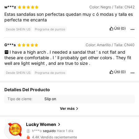
w***z
Color: Negro / Talla: CN42
Estas
sandalias
son
perfectas
quedan
muy
c
ó
modas
y
talla
es
perfecta
me
encanta
Útil
(0)
Desde SHEIN US
Programa de puntos
G***s
Color: Amarillo / Talla: CN40
I
have
a
high
arch
.
I
needed
a
sandal
that
'
s
not
flat
and
these
are
comfortable
.
I
'
ll
probably
get
other
colors
.
They
fit
well
are
light
weight
,
and
are
true
to
size
.
Útil
(0)
Desde SHEIN US
Programa de puntos
24 Seguidores
4.72
Detalles Del Producto
Tipo de cierre:
Slip on
24 Seguidores
4.72
Ver más
24 Seguidores
4.72
Lucky Women
24 Seguidores
4.72
4.4K Vendido recientemente