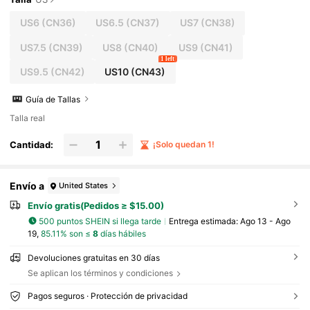
US6
(CN36)
US6.5
(CN37)
US7
(CN38)
US7.5
(CN39)
US8
(CN40)
US9
(CN41)
1 left
US9.5
(CN42)
US10
(CN43)
Guía de Tallas
Talla real
Cantidad:
¡Solo quedan 1!
Envío a
United States
Envío gratis(Pedidos ≥ $15.00)
500 puntos SHEIN si llega tarde
Entrega estimada:
Ago 13 - Ago
19,
85.11% son ≤
8
días hábiles
Devoluciones gratuitas en 30 días
Se aplican los términos y condiciones
Pagos seguros · Protección de privacidad