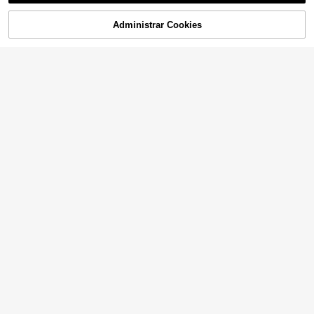
Administrar Cookies
¡10% DE DESCUENTO!
AÑADIR A LA BOLSA