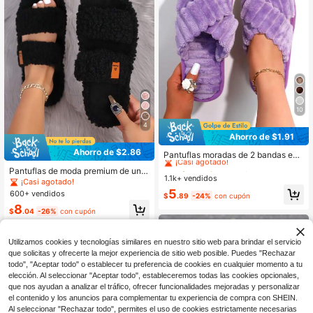
10
4
Ahorro de $1.91
#1 Más vendidos
en Violeta Zapatillas De Mujer
Ahorro de $2.86
¡Casi agotado!
Pantuflas moradas de 2 bandas esp
onjosas y suaves para mujer, para o
#1 Más vendidos
#1 Más vendidos
en Violeta Zapatillas De Mujer
en Violeta Zapatillas De Mujer
Pantuflas de moda premium de unic
toño/invierno, con suela blanda, có
1.1k+ vendidos
¡Casi agotado!
¡Casi agotado!
olor con peluche y punta abierta pa
¡Casi agotado!
modas y silenciosas para la casa y
ra otoño/invierno, suaves & cómoda
#1 Más vendidos
en Violeta Zapatillas De Mujer
5
600+ vendidos
el dormitorio
$
.89
-24%
con cupón
s, suela blanda, ligeras, adecuadas
¡Casi agotado!
8
para sala de estar y dormitorio, uso
$
.04
-26%
con cupón
en todas las estaciones
Utilizamos cookies y tecnologías similares en nuestro sitio web para brindar el servicio
que solicitas y ofrecerte la mejor experiencia de sitio web posible. Puedes "Rechazar
todo", "Aceptar todo" o establecer tu preferencia de cookies en cualquier momento a tu
elección. Al seleccionar "Aceptar todo", estableceremos todas las cookies opcionales,
que nos ayudan a analizar el tráfico, ofrecer funcionalidades mejoradas y personalizar
Mostrar artículos similares con stock
Ver todo
el contenido y los anuncios para complementar tu experiencia de compra con SHEIN.
Al seleccionar "Rechazar todo", permites el uso de cookies estrictamente necesarias