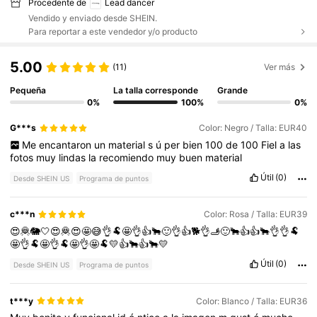
Procedente de
Lead dancer
Vendido y enviado desde SHEIN.
Para reportar a este vendedor y/o producto
5.00
(11)
Ver más
Pequeña
La talla corresponde
Grande
0%
100%
0%
G***s
Color: Negro / Talla: EUR40
Me
encantaron
un
material
s
ú
per
bien
100
de
100
Fiel
a
las
fotos
muy
lindas
la
recomiendo
muy
buen
material
Útil
(0)
Desde SHEIN US
Programa de puntos
c***n
Color: Rosa / Talla: EUR39
😍🦧🐘🤍😍🦧😍🤩😅👌🐏🤩👌👍🐂🙂👌👍🐕👌🫸🙂🐂👍👍🐂👌👌🐏
🤩👌🐏🤩👌🐏🤩👌🤩🐏💛👍🐂👍🐂💛
Útil
(0)
Desde SHEIN US
Programa de puntos
t***y
Color: Blanco / Talla: EUR36