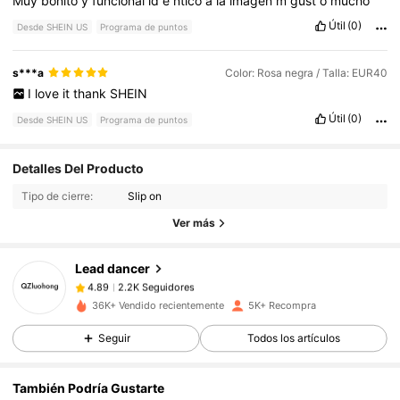
Muy
bonito
y
funcional
id
é
ntico
a
la
imagen
m
gust
ó
mucho
Útil
(0)
Desde SHEIN US
Programa de puntos
s***a
Color: Rosa negra / Talla: EUR40
I
love
it
thank
SHEIN
Útil
(0)
Desde SHEIN US
Programa de puntos
2.2K Seguidores
4.89
Detalles Del Producto
Tipo de cierre:
Slip on
2.2K Seguidores
4.89
Ver más
Lead dancer
2.2K Seguidores
4.89
k***t
pagó
Hace 1 día
36K+ Vendido recientemente
5K+ Recompra
2.2K Seguidores
4.89
Seguir
Todos los artículos
También Podría Gustarte
2.2K Seguidores
4.89