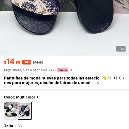
1/12
14
-10%
$
.90
$16.50
Paga ahora, o en 4 pagos de $3.72
Pantuflas de moda nuevas para todas las estacio
5.00
(
11
)
nes para mujeres, diseño de letras de unicol
or, suela de goma suave, ligeras para interio
res, hogar, baño, exteriores, versátiles, cómoda
s, casuales para caminar, playa, con absorción d
Color: Multicolor
e impactos
Talla
US