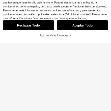
que hacen que nuestro sitio web funcione. Puedes desactivarlas cambiando la
configuración de tu navegador, pero esto puede afectar el funcionamiento del sitio web.
Para obtener más información sobre las cookies que utilizamos y para ajustar tus
configuraciones de cookies opcionales, selecciona "Administrar cookies". Para obtener
más información sobre cómo procesamos los datos que recopilamos,
Ahorro de $25.05
5
Rechazar Todo
Aceptar Todo
Lo sentimos, este producto está agotado.
Chanclas de mujer con pedrer
Local
ía estilo europeo y americano para
27
Ahorro de $3.89
$
.75
-47%
verano 2026, zapatillas de dama, z
Administrar Cookies
AGOTADO
apatos casuales de playa
Zapatillas de mujer cómodas de esti
lo básico, unicolor, estilo casual de
¡Casi agotado!
moda, sandalias planas con hebilla
800+ vendidos
para playa, resort, primavera, veran
10
o y otoño
$
.91
-26%
con cupón
7
Ahorro de $1.78