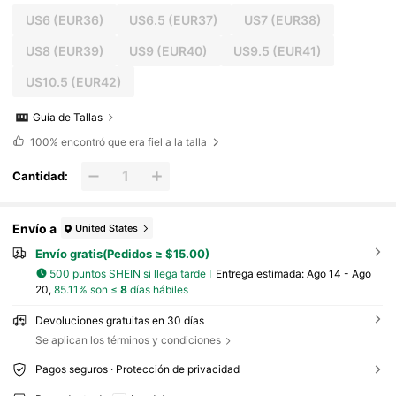
US6
(EUR36)
US6.5
(EUR37)
US7
(EUR38)
US8
(EUR39)
US9
(EUR40)
US9.5
(EUR41)
US10.5
(EUR42)
Guía de Tallas
100%
encontró que era fiel a la talla
Cantidad:
Envío a
United States
Envío gratis(Pedidos ≥ $15.00)
500 puntos SHEIN si llega tarde
Entrega estimada:
Ago 14 - Ago
20,
85.11% son ≤
8
días hábiles
Devoluciones gratuitas en 30 días
Se aplican los términos y condiciones
Pagos seguros · Protección de privacidad