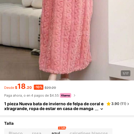
1/17
18
-10%
$
.20
$20.20
Desde
Paga ahora, o en 4 pagos de $4.55
1 pieza Nueva bata de invierno de felpa de coral e
3.90
(
11
)
xtragrande, ropa de estar en casa de manga
larga gruesa de terciopelo sin capucha con
cuello redondo en varios colores, vestido cálido
para primavera e invierno, atuendo casual ideal
Talla
para fiesta de pijamas y regalo de vuelta a la esc
1 left
uela
Blanco
rosa
azul
calcetines blancos