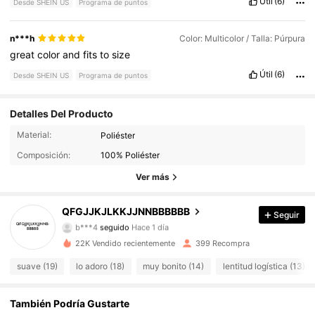
Útil
(6)
Desde SHEIN US
Programa de puntos
n***h
Color: Multicolor / Talla: Púrpura
great
color
and
fits
to
size
Útil
(6)
Desde SHEIN US
Programa de puntos
Detalles Del Producto
Material:
Poliéster
601 Seguidores
4.53
Composición:
100% Poliéster
601 Seguidores
4.53
Ver más
601 Seguidores
4.53
QFGJJKJLKKJJNNBBBBBB
Seguir
b***4
seguido
Hace 1 día
601 Seguidores
4.53
22K Vendido recientemente
399 Recompra
suave (19)
lo adoro (18)
muy bonito (14)
lentitud logística (13)
601 Seguidores
4.53
También Podría Gustarte
601 Seguidores
4.53