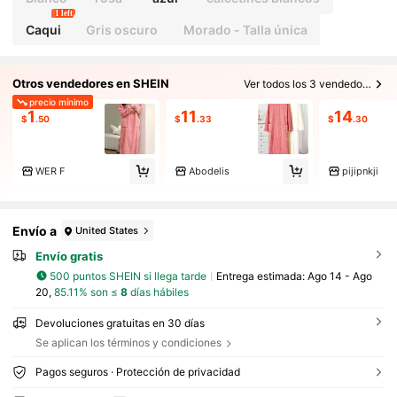
1 left
Caqui
Gris oscuro
Morado - Talla única
Otros vendedores en SHEIN
Ver todos los 3 vendedores
precio mínimo
1
11
14
$
.50
$
.33
$
.30
WER F
Abodelis
pijipnkji
Envío a
United States
Envío gratis
500 puntos SHEIN si llega tarde
Entrega estimada:
Ago 14 - Ago
20,
85.11% son ≤
8
días hábiles
Devoluciones gratuitas en 30 días
Se aplican los términos y condiciones
Pagos seguros · Protección de privacidad