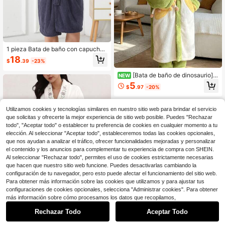
1 pieza Bata de baño con capucha
de unicolor, bata larga para mujer, r
18
$
.39
-23%
opa de estar cómoda y absorbente
para el baño, la piscina, la ducha, to
[Bata de baño de dinosaurio]B
NEW
do el año, regalo premium
ata de baño de franela gruesa y esti
5
$
.97
-20%
lo holgado, cómoda con capucha, b
ata de baño para parejas, adecuada
para el baño, el hogar o uso al aire li
Utilizamos cookies y tecnologías similares en nuestro sitio web para brindar el servicio
bre para mantenerse caliente, adec
uada para la temporada de otoño/in
que solicitas y ofrecerte la mejor experiencia de sitio web posible. Puedes "Rechazar
vierno, esponjosa y suave, bata de
todo", "Aceptar todo" o establecer tu preferencia de cookies en cualquier momento a tu
baño de cosplay de Halloween, reg
elección. Al seleccionar "Aceptar todo", estableceremos todas las cookies opcionales,
alo de Halloween, regalo para hijo/h
que nos ayudan a analizar el tráfico, ofrecer funcionalidades mejoradas y personalizar
ija/nieta/nieto/familia,
el contenido y los anuncios para complementar tu experiencia de compra con SHEIN.
Al seleccionar "Rechazar todo", permites el uso de cookies estrictamente necesarias
que hacen que nuestro sitio web funcione. Puedes desactivarlas cambiando la
configuración de tu navegador, pero esto puede afectar el funcionamiento del sitio web.
Para obtener más información sobre las cookies que utilizamos y para ajustar tus
configuraciones de cookies opcionales, selecciona "Administrar cookies". Para obtener
más información sobre cómo procesamos los datos que recopilamos,
Rechazar Todo
Aceptar Todo
Ahorro de $6.00
Vestido de toalla de baño de unicol