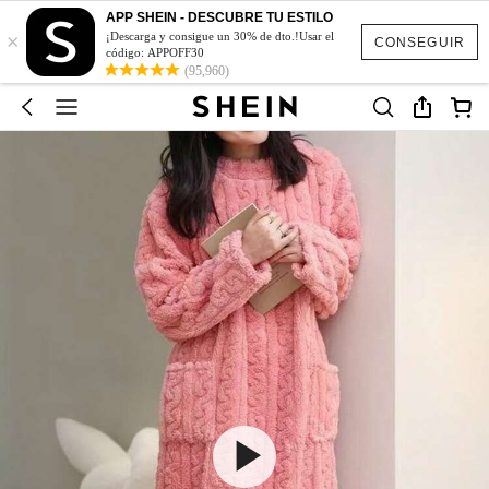
APP SHEIN - DESCUBRE TU ESTILO
×
¡Descarga y consigue un 30% de dto.!Usar el
CONSEGUIR
código: APPOFF30
(95,960)