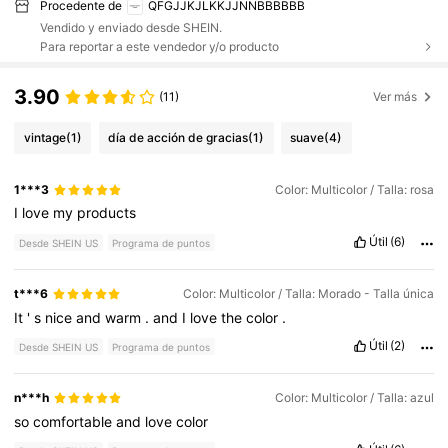
Procedente de
QFGJJKJLKKJJNNBBBBBB
Vendido y enviado desde SHEIN.
Para reportar a este vendedor y/o producto
3.90
(11)
Ver más
vintage
(1)
día de acción de gracias
(1)
suave
(4)
1***3
Color: Multicolor / Talla: rosa
I
love
my
products
Útil
(6)
Desde SHEIN US
Programa de puntos
t***6
Color: Multicolor / Talla: Morado - Talla única
It
'
s
nice
and
warm
.
and
I
love
the
color
.
Útil
(2)
Desde SHEIN US
Programa de puntos
n***h
Color: Multicolor / Talla: azul
so
comfortable
and
love
color