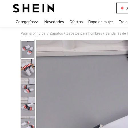
S
Use up 
Categorías
Novedades
Ofertas
Ropa de mujer
Traje
Página principal
Zapatos
Zapatos para hombres
Sandalias de
/
/
/