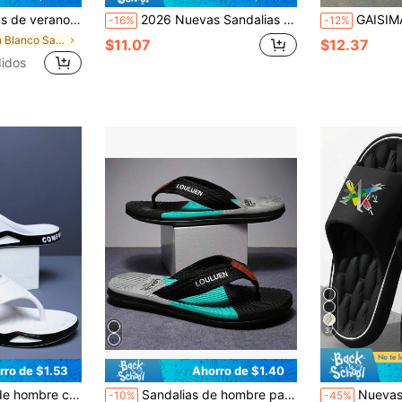
a uso diario en exteriores (patrón asimétrico). La suela de esta pantufla está hecha de material EVA y no debe exponerse a la luz solar por mucho tiempo, de lo contrario el zapato se encogerá.
2026 Nuevas Sandalias de Hombre para Primavera/Verano con Decoración Especial de Calavera Dorada y Diseño de Rayas Tricolor, Planas de EVA Suave Antideslizantes para Uso Interior/Exterior, Sandalias Casuales Súper Cómodas y Duraderas, Adecuadas para Uso Diario, Vacaciones y Uso Casual
GAISIMA Sandalias tipo slide de lujo para hombre con estampado
-16%
-12%
en Blanco Sandalias de hombre
$11.07
$12.37
idos
37
rro de $1.53
Ahorro de $1.40
a, suela blanda antideslizante y sandalias de playa ligeras
Sandalias de hombre para el verano, chanclas informales y con transpirabilidad a la moda, sandalias de dedo tipo chancla antideslizantes para uso exterior
Nuevas y elegantes zapatillas para hombres, de material EVA con puntera abierta y 
-10%
-45%