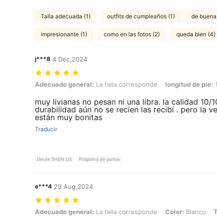
Talla adecuada (1)
outfits de cumpleaños (1)
de buena 
impresionante (1)
como en las fotos (2)
queda bien (4)
j***8
4 Dec,2024
Adecuado general: La talla corresponde, longitud de pie: 10.0 cm / 3
Adecuado general:
La talla corresponde
longitud de pie:
1
muy livianas no pesan ni una libra. la calidad 10/1
durabilidad aún no se recien las recibí . pero la v
están muy bonitas
Traducir
Desde SHEIN US
Programa de puntos
e***4
29 Aug,2024
Adecuado general: La talla corresponde, Color: Blanco, Talla: EUR4
Adecuado general:
La talla corresponde
Color:
Blanco
T