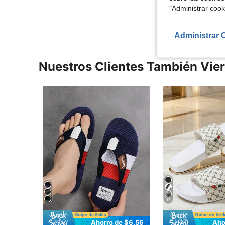
Ver Más Re
"Administrar coo
Administrar 
Nuestros Clientes También Vie
17
Ahorro de $6.56
Aho