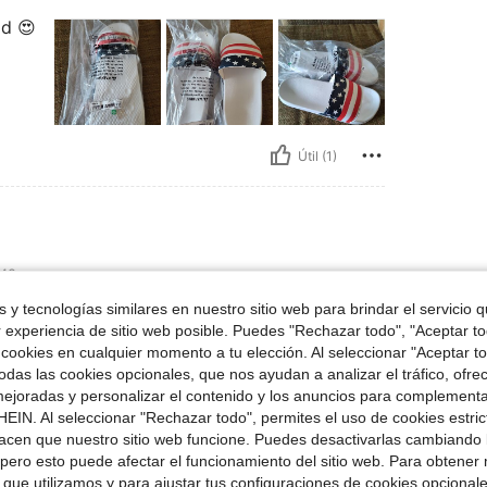
ad 😍
Útil (1)
42
 y tecnologías similares en nuestro sitio web para brindar el servicio qu
l
r experiencia de sitio web posible. Puedes "Rechazar todo", "Aceptar t
 cookies en cualquier momento a tu elección. Al seleccionar "Aceptar to
das las cookies opcionales, que nos ayudan a analizar el tráfico, ofre
ejoradas y personalizar el contenido y los anuncios para complementa
EIN. Al seleccionar "Rechazar todo", permites el uso de cookies estri
acen que nuestro sitio web funcione. Puedes desactivarlas cambiando 
Útil (0)
pero esto puede afectar el funcionamiento del sitio web. Para obtener
 que utilizamos y para ajustar tus configuraciones de cookies opcional