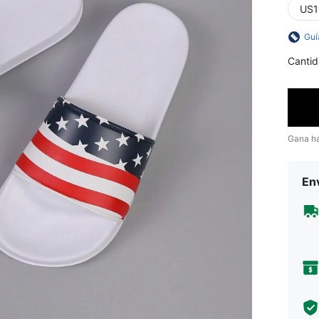
US1
Guí
Cantid
Gana h
Env