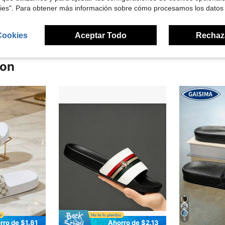
señas
kies". Para obtener más información sobre cómo procesamos los datos
Cookies
Aceptar Todo
Rechaz
ron
5
rro de $1.81
Ahorro de $2.13