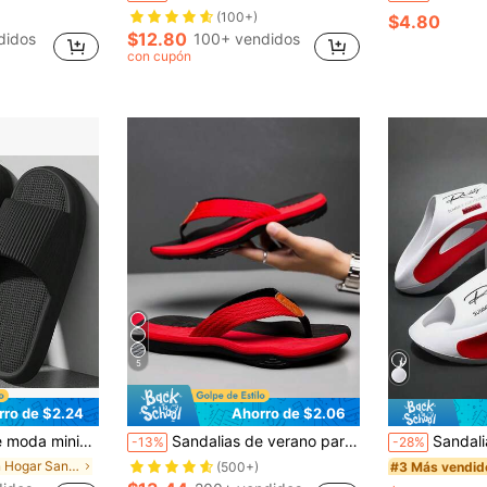
(100+)
$4.80
$12.80
didos
100+ vendidos
con cupón
5
rro de $2.24
Ahorro de $2.06
nda, adecuadas para uso deportivo al aire libre, diseño transpirable y antideslizante, aptas para uso doméstico y ocio, compañeras para los pies, zapatillas de interior de suela blanda y ligera, regalo para vacaciones
Sandalias de verano para hombres, chanclas antideslizantes casuales y cómodas para la playa y vacaciones
Sandalias cómodas y antideslizantes para hombre, de primaver
-13%
-28%
en Hogar Sandalias de hombre
#3 Más vendid
(500+)