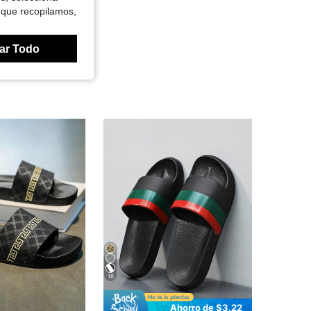
 que recopilamos,
ar Todo
16
Ahorro de $3.22