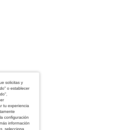
e solicitas y
odo" o establecer
do",
cer
r tu experiencia
ctamente
la configuración
 más información
es, selecciona