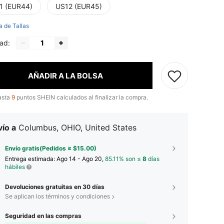
1 (EUR44)
US12 (EUR45)
a de Tallas
ad:
AÑADIR A LA BOLSA
asta
9
puntos SHEIN calculados al finalizar la compra.
ío a
Columbus, OHIO, United States
Envío gratis(Pedidos ≥ $15.00)
Entrega estimada:
Ago 14 - Ago 20,
85.11% son ≤
8
días
hábiles
Devoluciones gratuitas en 30 días
Se aplican los términos y condiciones
Seguridad en las compras