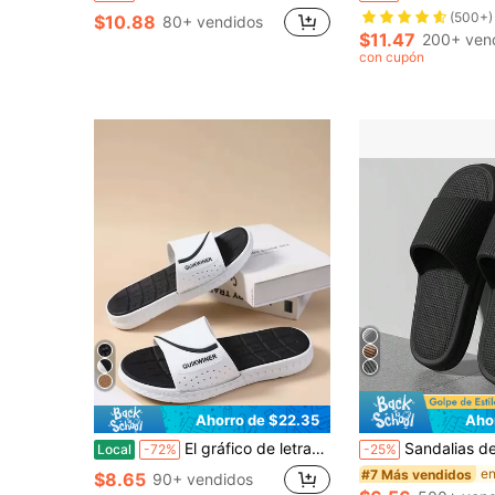
(500+)
$10.88
80+ vendidos
$11.47
200+ ven
con cupón
Ahorro de $22.35
Aho
El gráfico de letras de los hombres ahueca hacia fuera las diapositivas, diapositivas abiertas del dedo del pie para diario
Sandalias de moda minimalistas y cómodas para hombres, con textura y unicolor, para uso en exteriores e interiores, estilo deportivo casual, diseño plano antideslizante de EVA, tipo chanclas, suela acolchada ligera de EVA, diseño de punta redo
Local
-72%
-25%
#7 Más vendidos
$8.65
90+ vendidos