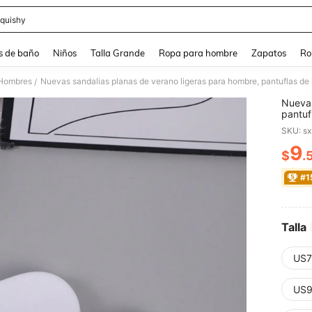
quishy
and down arrow keys to navigate search Búsqueda reciente and Busca y Encuentr
s de baño
Niños
Talla Grande
Ropa para hombre
Zapatos
Ro
 Hombres
/
Nuevas
pantuf
calzad
SKU: s
sandal
9
$
.
PR
#1
Talla
US7
US9