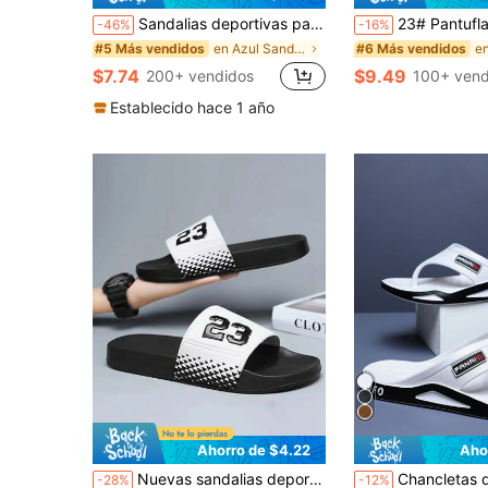
Sandalias deportivas para hombre, chanclas de moda para la playa, chanclas ligeras antideslizantes para exteriores, zapatillas casuales de unicolor para el verano
23# Pantuflas de verano talla grande 39-48 para hombres, zapatos casuales cómodos para exteriores, ligeros y antideslizantes, pantuflas para el hogar duraderas y transpirables, sandalias para hombres par
-46%
-16%
en Azul Sandalias de hombre
#5 Más vendidos
#6 Más vendidos
$7.74
$9.49
200+ vendidos
100+ vend
Establecido hace 1 año
Ahorro de $4.22
Aho
Nuevas sandalias deportivas casuales para hombres, chanclas de baloncesto de suela blanda de EVA, pantuflas cómodas, adecuadas para uso casual de verano, deportes al aire libre, vacaciones, regalos de graduación, accesorios de vestir de cumpleaños, calzado de ducha
Chancletas de hombre con diseño Slip-On, ropa de verano de mod
-28%
-12%