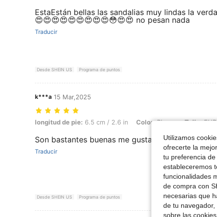
EstaEstán bellas las sandalias muy lindas la verd
😍😍😍😍😍😍😍😍😍😳😍😍 no pesan nada
Traducir
Desde SHEIN US
Programa de puntos
k***a
15 Mar,2025
longitud de pie: 6.5 cm / 2.6 in, Color: Blanco, Talla: EUR42
longitud de pie:
6.5 cm / 2.6 in
Color:
Blanco
Talla:
EUR
Utilizamos cookies
Son bastantes buenas me gusta mucho el materia
ofrecerte la mejo
Traducir
tu preferencia de
estableceremos to
funcionalidades m
de compra con SH
necesarias que h
Desde SHEIN US
Programa de puntos
de tu navegador, 
sobre las cookies