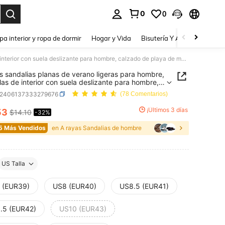
0
0
a. Press Enter to select.
pa interior y ropa de dormir
Hogar y Vida
Bisutería Y Accesorios
Be
Nuevas sandalias planas de verano ligeras para hombre, pantuflas de interior con suela deslizante para hombre, calzado de playa de moda y divertido para parejas, sandalias abiertas de hombre
 sandalias planas de verano ligeras para hombre,
las de interior con suela deslizante para hombre,
o de playa de moda y divertido para parejas,
x2406137333279676
(78 Comentarios)
ias abiertas de hombre
¡Últimos 3 días
53
$14.10
-32%
ICE AND AVAILABILITY
5 Más Vendidos
en A rayas Sandalias de hombre
US Talla
 (EUR39)
US8 (EUR40)
US8.5 (EUR41)
.5 (EUR42)
US10 (EUR43)