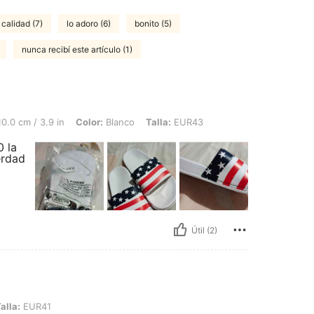
calidad (7)
lo adoro (6)
bonito (5)
nunca recibí este artículo (1)
.9 in, Color: Blanco, Talla: EUR43
0.0 cm / 3.9 in
Color:
Blanco
Talla:
EUR43
0 la
erdad
Útil (2)
1
alla:
EUR41