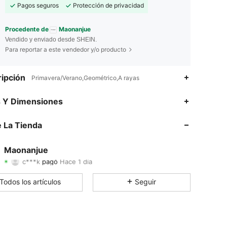
Pagos seguros
Protección de privacidad
Procedente de
Maonanjue
Vendido y enviado desde SHEIN.
Para reportar a este vendedor y/o producto
ipción
Primavera/Verano,Geométrico,A rayas
s Y Dimensiones
 La Tienda
4.93
16
354
4.93
16
354
Maonanjue
c***k
pagó
Hace 1 día
r***9
seguido
Hace 1 día
4.93
16
354
Todos los artículos
Seguir
4.93
16
354
4.93
16
354