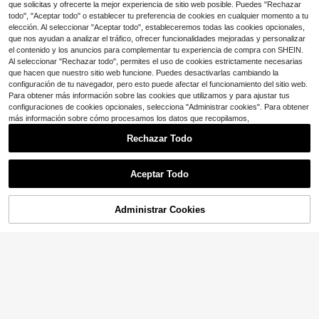
$
.42
-16%
que solicitas y ofrecerte la mejor experiencia de sitio web posible. Puedes "Rechazar
para vacaciones
todo", "Aceptar todo" o establecer tu preferencia de cookies en cualquier momento a tu
elección. Al seleccionar "Aceptar todo", estableceremos todas las cookies opcionales,
que nos ayudan a analizar el tráfico, ofrecer funcionalidades mejoradas y personalizar
el contenido y los anuncios para complementar tu experiencia de compra con SHEIN.
Al seleccionar "Rechazar todo", permites el uso de cookies estrictamente necesarias
que hacen que nuestro sitio web funcione. Puedes desactivarlas cambiando la
Mostrar artículos similares con stock
Ver todo
configuración de tu navegador, pero esto puede afectar el funcionamiento del sitio web.
Para obtener más información sobre las cookies que utilizamos y para ajustar tus
configuraciones de cookies opcionales, selecciona "Administrar cookies". Para obtener
más información sobre cómo procesamos los datos que recopilamos,
Rechazar Todo
Aceptar Todo
Lo sentimos, este producto está agotado.
Ahorro de $3.54
Administrar Cookies
AGOTADO
13
Sandalias planas con decoración m
etálica redonda para los dedos de l
¡Casi agotado!
Sandalias de gelatina de vera
Local
os pies, estilo de vacaciones de ver
700+ vendidos
no para mujer, sandalias de gelatina
200+ vendidos
ano, moda plana y cómoda, chancl
de moda, zapatos casuales y elega
11
15
$
.56
-23%
$
.40
-42%
as de playa
ntes, tacón alto elegante, suave, có
modo y transpirable, calzado diario
para exteriores.