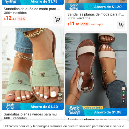
Ahorro de $1.78
Ahorro de $1.20
Sandalias de cuña de moda para m
ujer con decoración de remaches y
300+ vendidos
Sandalias planas de moda para muj
punta abierta hueca, elegantes y ve
12
er con hebilla elegante, zapatos de
900+ vendidos
$
.42
-13%
rsátiles para uso diario, vacaciones,
verano casuales, atuendos de play
11
$
.20
-10%
con cupón
playa, bohemias y casuales de vera
a
no
8
Ahorro de $1.40
Ahorro de $1.98
Sandalias planas verdes para mujer
con colgante de tela, estilo cómodo
600+ vendidos
Sandalias planas para mujer talla gr
y casual para vacaciones. Atuendo
13
ande, sandalias de playa, estilo eur
300+ vendidos
$
.00
-10%
con cupón
s de primavera y verano
Utilizamos cookies y tecnologías similares en nuestro sitio web para brindar el servicio
opeo y americano, verano, esencial
10