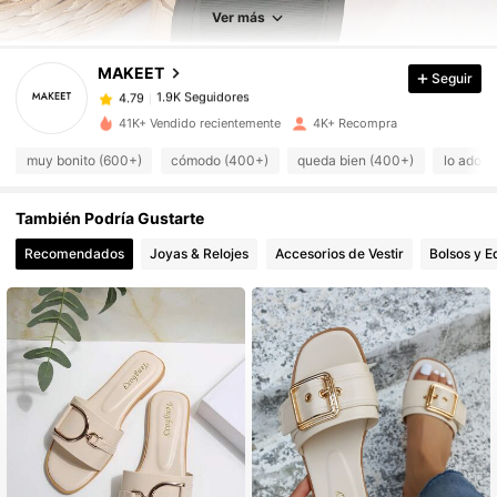
1.9K Seguidores
4.79
Ver más
MAKEET
Seguir
1.9K Seguidores
4.79
m***e
pagó
Hace 20 horas
41K+ Vendido recientemente
4K+ Recompra
1.9K Seguidores
4.79
muy bonito (600+)
cómodo (400+)
queda bien (400+)
lo adoro
También Podría Gustarte
1.9K Seguidores
4.79
Recomendados
Joyas & Relojes
Accesorios de Vestir
Bolsos y E
1.9K Seguidores
4.79
1.9K Seguidores
4.79
1.9K Seguidores
4.79
1.9K Seguidores
4.79