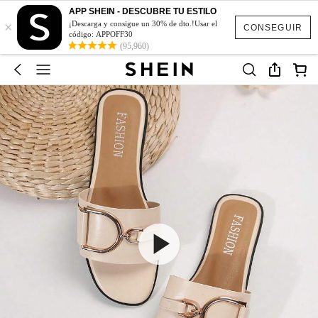
APP SHEIN - DESCUBRE TU ESTILO
×
¡Descarga y consigue un 30% de dto.!Usar el
CONSEGUIR
código: APPOFF30
(95,960)