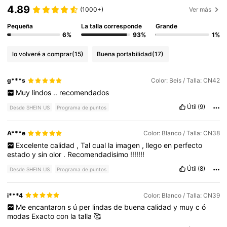
4.89
(1000+)
Ver más
Pequeña
La talla corresponde
Grande
6%
93%
1%
lo volveré a comprar
(15)
Buena portabilidad
(17)
g***s
Color: Beis / Talla: CN42
Muy
lindos
..
recomendados
Útil
(9)
Desde SHEIN US
Programa de puntos
A***e
Color: Blanco / Talla: CN38
Excelente
calidad
,
Tal
cual
la
imagen
,
llego
en
perfecto
estado
y
sin
olor
.
Recomendadisimo
!!!!!!!
Útil
(8)
Desde SHEIN US
Programa de puntos
i***4
Color: Blanco / Talla: CN39
Me
encantaron
s
ú
per
lindas
de
buena
calidad
y
muy
c
ó
modas
Exacto
con
la
talla
🥰