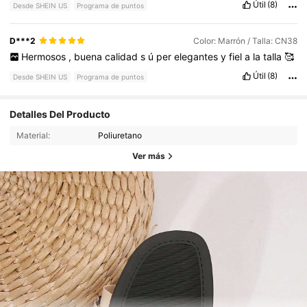
Útil
(8)
Desde SHEIN US
Programa de puntos
D***2
Color: Marrón / Talla: CN38
Hermosos
,
buena
calidad
s
ú
per
elegantes
y
fiel
a
la
talla
🥰
Útil
(8)
Desde SHEIN US
Programa de puntos
Detalles Del Producto
Material:
Poliuretano
Ver más
1.9K Seguidores
4.79