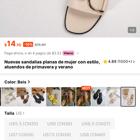
1/8
14
-10%
$
.10
$15.60
Paga ahora, o en 4 pagos de $3.52
Nuevas sandalias planas de mujer con estilo,
4.89
(
1000+
)
atuendos de primavera y verano
Color: Beis
Talla
US
US5.5
(CN35)
US6
(CN36)
US6.5
(CN37)
US7
(CN38)
US7.5
(CN39)
US8
(CN40)