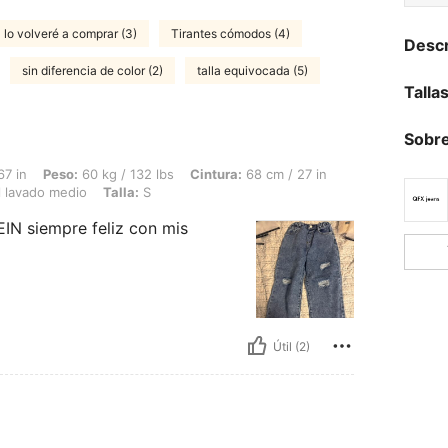
lo volveré a comprar (3)
Tirantes cómodos (4)
Descr
sin diferencia de color (2)
talla equivocada (5)
Talla
Sobre
 60 kg / 132 lbs, Cintura: 68 cm / 27 in, Busto: 95 cm / 37 in, Caderas: 107 cm / 4
67 in
Peso:
60 kg / 132 lbs
Cintura:
68 cm / 27 in
 lavado medio
Talla:
S
IN siempre feliz con mis
Útil (2)