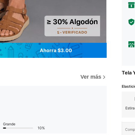
Ahorra $3.00
Tela 
Ver más
Elastici
Estir
Grande
10%
Compo