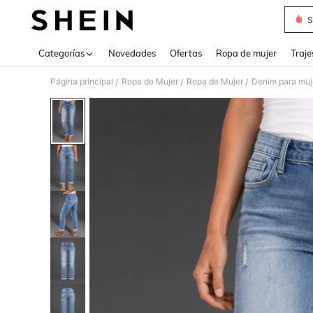
S
Use up 
Categorías
Novedades
Ofertas
Ropa de mujer
Traje
Página principal
Ropa de Mujer
Ropa de Mujer
Denim para muj
/
/
/