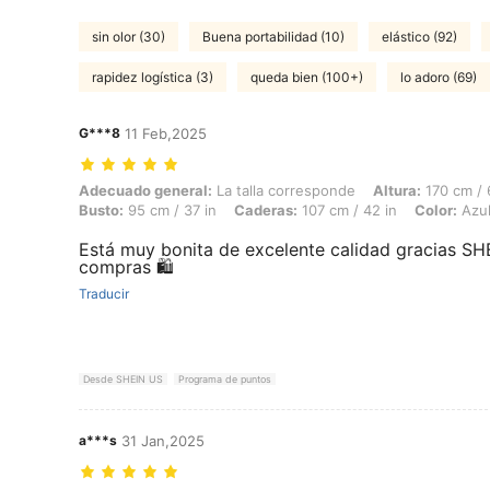
sin olor (30)
Buena portabilidad (10)
elástico (92)
rapidez logística (3)
queda bien (100+)
lo adoro (69)
G***8
11 Feb,2025
Adecuado general: La talla corresponde, Altura: 170 cm / 67 in, Peso:
Adecuado general:
La talla corresponde
Altura:
170 cm / 
Busto:
95 cm / 37 in
Caderas:
107 cm / 42 in
Color:
Azul
Está muy bonita de excelente calidad gracias SHE
compras 🛍️
Traducir
Desde SHEIN US
Programa de puntos
a***s
31 Jan,2025