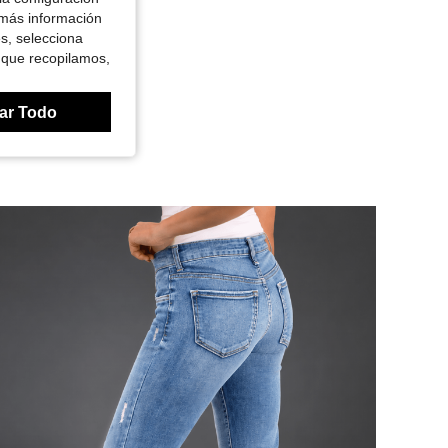
 más información
es, selecciona
 que recopilamos,
ar Todo