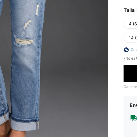
Talla
4 (S
14 
Guí
¿No es t
Gana h
Env