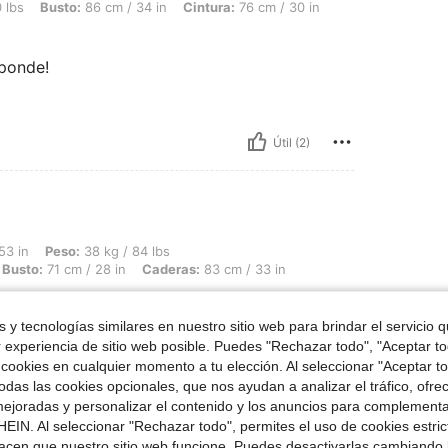
: 86 cm / 34 in, Cintura: 76 cm / 30 in, Color: Azul lavado medio, Talla: M
 lbs
Busto:
86 cm / 34 in
Cintura:
76 cm / 30 in
sponde!
Útil (2)
 38 kg / 84 lbs, Forma del cuerpo: Reloj de arena, Cintura: 58 cm / 23 in, Busto: 7
53 in
Peso:
38 kg / 84 lbs
Busto:
71 cm / 28 in
Caderas:
83 cm / 33 in
 y tecnologías similares en nuestro sitio web para brindar el servicio qu
r experiencia de sitio web posible. Puedes "Rechazar todo", "Aceptar t
 cookies en cualquier momento a tu elección. Al seleccionar "Aceptar to
das las cookies opcionales, que nos ayudan a analizar el tráfico, ofre
ejoradas y personalizar el contenido y los anuncios para complementa
EIN. Al seleccionar "Rechazar todo", permites el uso de cookies estri
Útil (1)
acen que nuestro sitio web funcione. Puedes desactivarlas cambiando 