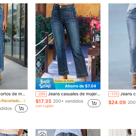
6
Ahorro de $7.04
ujer, uso casual en primavera y uso diario en otoño
Jeans casuales de mujer con lavado y pierna recta elástica, primavera/otoño
Jeans cortos estilo streetwear Y2K, jeans de cintura alta con estira
-29%
-11%
$17.35
en Recortado Jeans de mujer
200+ vendidos
$24.09
200
con cupón
ndidos