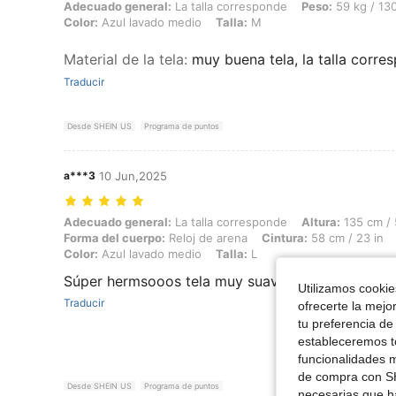
Adecuado general: La talla corresponde, Peso: 59 kg / 130 lbs, Busto
Adecuado general:
La talla corresponde
Peso:
59 kg / 130
Color:
Azul lavado medio
Talla:
M
Material de la tela
:
muy buena tela, la talla corre
Traducir
Desde SHEIN US
Programa de puntos
a***3
10 Jun,2025
Adecuado general: La talla corresponde, Altura: 135 cm / 53 in, Peso:
Adecuado general:
La talla corresponde
Altura:
135 cm / 
Forma del cuerpo:
Reloj de arena
Cintura:
58 cm / 23 in
Color:
Azul lavado medio
Talla:
L
Súper hermsooos tela muy suave
Utilizamos cookies
Traducir
ofrecerte la mejo
tu preferencia de
estableceremos to
funcionalidades m
de compra con SH
Desde SHEIN US
Programa de puntos
necesarias que h