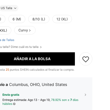
US Talla
)
6 (M)
8/10 (L)
12 (XL)
Curvy
(XXL)
a de Tallas
u talla? Dime cuál es tu talla
AÑADIR A LA BOLSA
asta
25
puntos SHEIN calculados al finalizar la compra.
ío a
Columbus, OHIO, United States
Envío gratis
Entrega estimada:
Ago 13 - Ago 19,
78.92% son ≤
7
días
hábiles