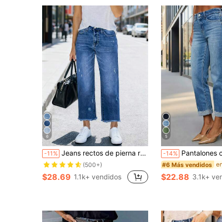
6
5
Jeans rectos de pierna recta con ajuste holgado cómodo, elásticos, desgastados, lavados en azul, con dobladillo deshilachado para mujer, estilo calle casual primavera otoño
Pantalones cortos de mezclilla elástica ajustados para m
-11%
-14%
#6 Más vendidos
(500+)
$28.69
$22.88
1.1k+ vendidos
3.1k+ ve