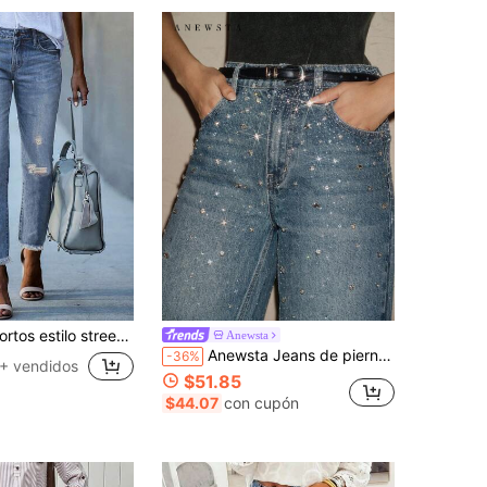
miento, desgastados y con dobladillo deshilachado, ajuste ceñido, bolsillos inclinados, pantalones de mezclilla de largo al tobillo para otoño
Anewsta
Anewsta Jeans de pierna recta hechos a mano con adornos de strass pesados
-36%
+ vendidos
$51.85
$44.07
con cupón