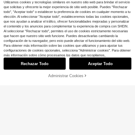
ntera redonda y cómodas para el ot
Utilizamos cookies y tecnologías similares en nuestro sitio web para brindar el servicio
8
#1 Más vendidos
en Cuadros Zapatillas De Mujer
oño/invierno
$
.93
-23%
que solicitas y ofrecerte la mejor experiencia de sitio web posible. Puedes "Rechazar
¡Casi agotado!
todo", "Aceptar todo" o establecer tu preferencia de cookies en cualquier momento a tu
elección. Al seleccionar "Aceptar todo", estableceremos todas las cookies opcionales,
que nos ayudan a analizar el tráfico, ofrecer funcionalidades mejoradas y personalizar
el contenido y los anuncios para complementar tu experiencia de compra con SHEIN.
Al seleccionar "Rechazar todo", permites el uso de cookies estrictamente necesarias
que hacen que nuestro sitio web funcione. Puedes desactivarlas cambiando la
configuración de tu navegador, pero esto puede afectar el funcionamiento del sitio web.
Para obtener más información sobre las cookies que utilizamos y para ajustar tus
configuraciones de cookies opcionales, selecciona "Administrar cookies". Para obtener
Mostrar artículos similares con stock
Ver todo
más información sobre cómo procesamos los datos que recopilamos,
9
8
Rechazar Todo
Aceptar Todo
Lo sentimos, este producto está agotado.
Ahorro de $11.17
Pantuflas suaves minimalistas de m
Un par de pantuflas de veran
ujer para otoño/invierno, de punta a
Administrar Cookies
Local
#2 Más vendidos
en 12+ USD Zapatillas de casa para mujer
AGOTADO
o de suela gruesa que aumentan la
5
bierta, con diseño cruzado, de felp
#1 Más vendidos
en Punta cuadrada Zapatillas De Mujer
1.4k+ vendidos
(1000+)
altura, versátiles para playa y play
a rosa coral, para interior/exterior
900+ vendidos
12
Pantuflas con correa cruzada para
a, chanclas antideslizantes para int
$
.30
-10%
4
mujer de otoño/invierno, pantuflas c
$
.43
-72%
erior y hogar con forro cómodo y su
#1 Más vendidos
en Corderoy Zapatillas De Mujer
5
ómodas de felpa para interiores, pa
ave, pantuflas de gran tamaño para
2.8k+ vendidos
(1000+)
ntuflas de moda para el hogar para t
hombre, casuales y versátiles para
8
Pantuflas con correa cruzada para
odas las estaciones, pantuflas espo
$
.20
-10%
exteriores, silenciosas y duraderas.
mujer de otoño/invierno, pantuflas
#1 Más vendidos
en Corderoy Zapatillas De Mujer
njosas
cómodas de felpa para interiores, p
2.8k+ vendidos
(1000+)
antuflas de moda para el hogar par
8
a todas las estaciones, pantuflas es
$
.20
-10%
ponjosas