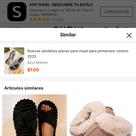
APP SHEIN - DESCUBRE TU ESTILO
×
¡Descarga y consigue un 30% de dto.!Usar el
CONSEGUIR
código: APPOFF30
(95,960)
Similar
Nuevas sandalias planas para mujer para primavera-verano
2025
Azul Marino
$7.00
Artículos similares