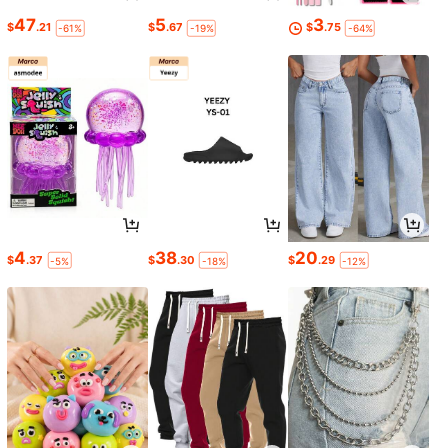
47
5
3
$
.21
$
.67
$
.75
-61%
-19%
-64%
4
38
20
$
.37
$
.30
$
.29
-5%
-18%
-12%