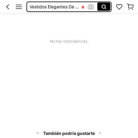
Vestidos Elegantes De Mujer
Blusas Bonitas De Mujer
Conjunto De Dos Piezas Mujer
Squishies
No hay coincidencias.
Spell Supplies For Witchcraft
También podría gustarte