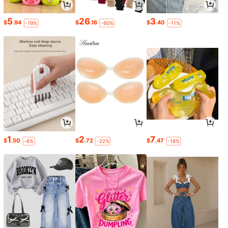
5
26
3
$
.94
$
.16
$
.40
-19%
-60%
-11%
1
2
7
$
.50
$
.72
$
.47
-6%
-22%
-18%