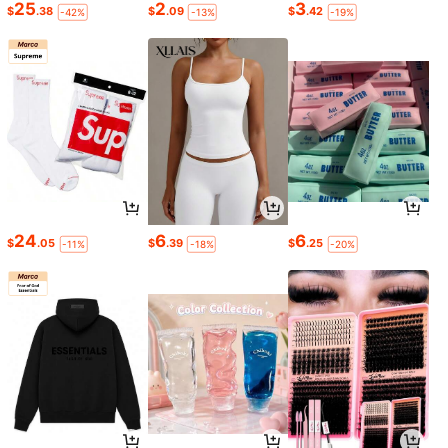
25
2
3
$
.38
$
.09
$
.42
-42%
-13%
-19%
24
6
6
$
.05
$
.39
$
.25
-11%
-18%
-20%