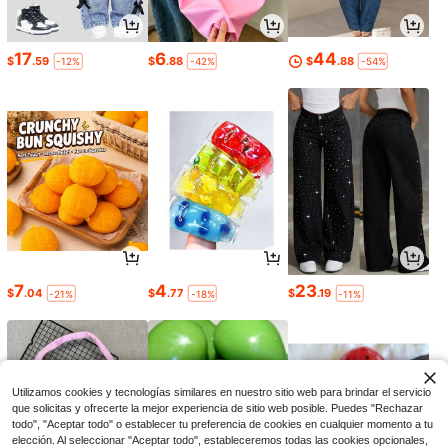
17
6
44
$
.59
$
.88
$
.88
-12%
-42%
-54%
7
4
23
$
.04
$
.77
$
.19
-21%
-18%
-11%
Utilizamos cookies y tecnologías similares en nuestro sitio web para brindar el servicio
que solicitas y ofrecerte la mejor experiencia de sitio web posible. Puedes "Rechazar
todo", "Aceptar todo" o establecer tu preferencia de cookies en cualquier momento a tu
elección. Al seleccionar "Aceptar todo", estableceremos todas las cookies opcionales,