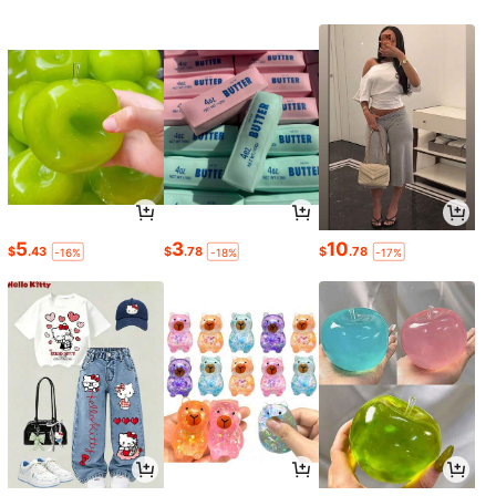
5
3
10
$
.43
$
.78
$
.78
-16%
-18%
-17%