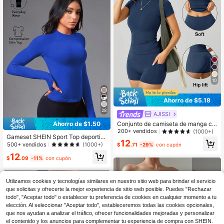
10
Ahorro de $5.18
28
AJISSI
Conjunto de camiseta de manga co
Ahorro de $1.50
rta de cuello redondo y pantalones
200+ vendidos
(1000+)
Gameset SHEIN Sport Top deportiv
cortos deportivos con bolsillo latera
12
o de espalda de nadadora, ajustad
l para mujer, para el verano
500+ vendidos
(1000+)
$
.71
-29%
con cupón
o, de unicolor, top para hacer ejerci
12
cio
$
.09
-11%
con cupón
Utilizamos cookies y tecnologías similares en nuestro sitio web para brindar el servicio
que solicitas y ofrecerte la mejor experiencia de sitio web posible. Puedes "Rechazar
todo", "Aceptar todo" o establecer tu preferencia de cookies en cualquier momento a tu
elección. Al seleccionar "Aceptar todo", estableceremos todas las cookies opcionales,
que nos ayudan a analizar el tráfico, ofrecer funcionalidades mejoradas y personalizar
el contenido y los anuncios para complementar tu experiencia de compra con SHEIN.