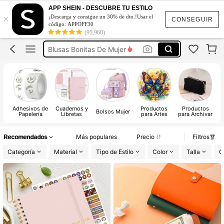
Vestidos De Mujer Casual
APP SHEIN - DESCUBRE TU ESTILO
×
¡Descarga y consigue un 30% de dto.!Usar el
Vestidos Elegantes De Mujer
CONSEGUIR
código: APPOFF30
(95,960)
Blusas Bonitas De Mujer
Conjunto De Dos Piezas Mujer
Squishies
Vestidos De Mujer Casual
Vestidos Elegantes De Mujer
Adhesivos de
Cuadernos y
Productos
Productos
Bolsos Mujer
Papelería
Libretas
para Artes
para Archivar
C
Recomendados
Más populares
Precio
Filtros
Categoría
Material
Tipo de Estilo
Color
Talla
C