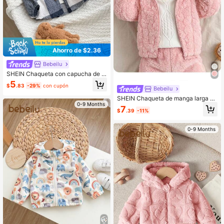
Ahorro de $2.36
Bebeilu
SHEIN Chaqueta con capucha de m
anga larga a cuadros linda para beb
5
$
.83
-29%
con cupón
é recién nacida, otoño/invierno
Bebeilu
SHEIN Chaqueta de manga larga co
0-9 Months
n cuello alto acolchada para bebé r
7
$
.39
-11%
ecién nacida, otoño e invierno
0-9 Months