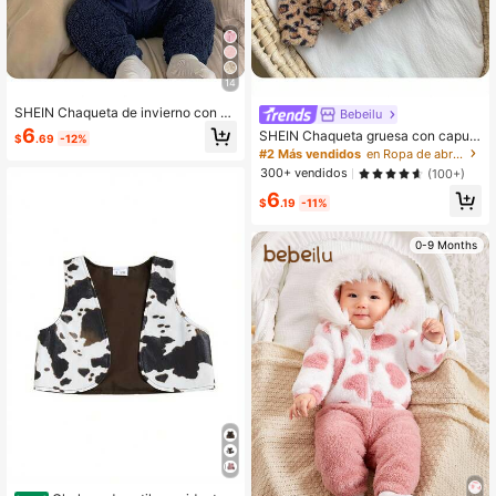
14
SHEIN Chaqueta de invierno con ca
Bebeilu
pucha y manga larga para bebé niñ
6
SHEIN Chaqueta gruesa con capuc
$
.69
-12%
o, forro térmico grueso
ha para bebé recién nacida, con dis
#2 Más vendidos
en Ropa de abrigo para bebé recién nacido
eño de corazón esponjoso de unico
300+ vendidos
(100+)
lor, para otoño/invierno
6
$
.19
-11%
0-9 Months