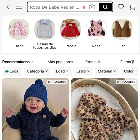
Ropa De Invierno Para Niña
Abrigo Niña
Ropa De Bebe Niña
Ropa Para Recién Nacidos Niña
Casual de
Dulce
Franela
Rosa
Liso
todos los días
Recomendados
Más populares
Precio
Filtros
Local
Categoría
Edad
Estilo
Material
Color
0-9 Months
0-9 Months