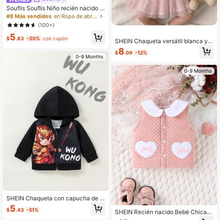
Souflis Souflis Niño recién nacido A
brigo con capucha con textura de c
#8 Más vendidos
en Ropa de abrigo para bebé recién nacido
able
(100+)
5
$
.83
-30%
con cupón
SHEIN Chaqueta versátil blanca y e
sponjosa para bebé recién nacida,
8
$
.09
-12%
otoño e invierno
0-9 Months
0-9 Months
SHEIN Chaqueta con capucha de B
lackmyth WuKong MonkeyKing par
5
$
.43
-51%
a bebés niñas y niños, sudadera co
SHEIN Recién nacido Bebé Chicas
n capucha estampada con un estilo
Cazadora chaleco en forma de cora