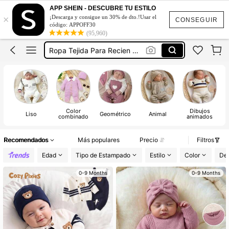
Ropa Para Recién Nacidos Niña
APP SHEIN - DESCUBRE TU ESTILO
×
¡Descarga y consigue un 30% de dto.!Usar el
Ropa De Bebe Recien Nacido
CONSEGUIR
código: APPOFF30
(95,960)
Primera Puesta
Ropa Tejida Para Recien Nacida
Primera Postura Bebe
Ropa Para Recién Nacidos Niña
Ropa De Bebe Recien Nacido
Color
Dibujos
Liso
Geométrico
Animal
combinado
animados
Recomendados
Más populares
Precio
Filtros
Edad
Tipo de Estampado
Estilo
Color
Det
0-9 Months
0-9 Months