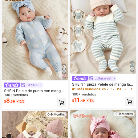
Lullasweet
SHEIN 1 pieza Pelele de manga larg
Bebeilu
a con cuello redondo a rayas para r
#9 Más vendidos
en 2~12 USD Suéteres y monos para bebés recién nacidos
SHEIN Pelele de punto con manga l
ecién nacido, diseño casual y mini
100+ vendidos
arga y diseño de corazones rosa pa
100+ vendidos
malista
11
ra bebé recién nacida, otoño/invier
8
$
.49
-11%
$
.39
-12%
no
0-9 Months
0-9 Months