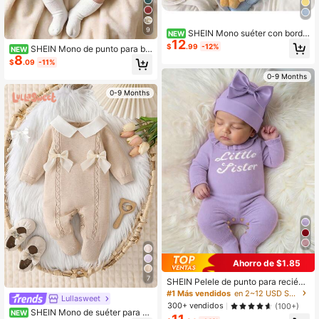
9
SHEIN Mono suéter con borda
NEW
12
do de pato para recién nacido
$
.99
-12%
SHEIN Mono de punto para be
NEW
8
bé recién nacido, peto de moda y li
$
.09
-11%
ndo, ropa de otoño e invierno
0-9 Months
0-9 Months
Ahorro de $1.85
7
SHEIN Pelele de punto para recién
nacido, con cuello de encaje dulce,
#1 Más vendidos
en 2~12 USD Suéteres y monos para bebés recién nacidos
Lullasweet
estampado jacquard de letras ingle
300+ vendidos
(100+)
sas casuales, mono suave y lindo d
SHEIN Mono de suéter para ni
NEW