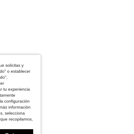
e solicitas y
odo" o establecer
do",
cer
r tu experiencia
ctamente
la configuración
 más información
es, selecciona
 que recopilamos,