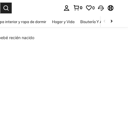
0
0
pa interior y ropa de dormir
Hogar y Vida
Bisutería Y Accesorios
Be
bebé recién nacido