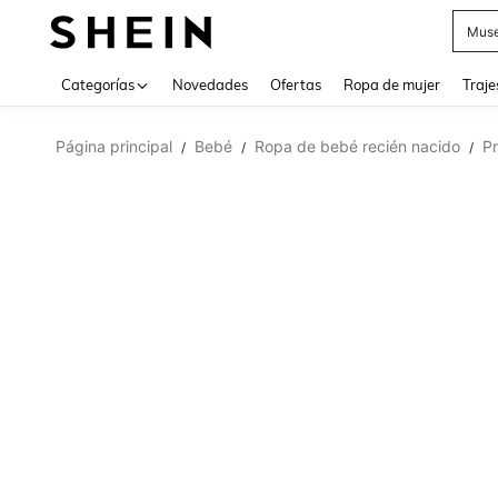
Muse
Categorías
Novedades
Ofertas
Ropa de mujer
Traje
Página principal
Bebé
Ropa de bebé recién nacido
P
/
/
/