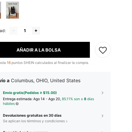
ad:
AÑADIR A LA BOLSA
asta
16
puntos SHEIN calculados al finalizar la compra.
ío a
Columbus, OHIO, United States
Envío gratis(Pedidos ≥ $15.00)
Entrega estimada:
Ago 14 - Ago 20,
85.11% son ≤
8
días
hábiles
Devoluciones gratuitas en 30 días
Se aplican los términos y condiciones