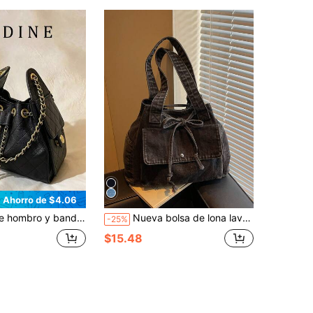
Ahorro de $4.06
rón de diamantes, doble correa, gran capacidad, bolso cubo con cordón, bolso de axila para ir al trabajo
Nueva bolsa de lona lavada de unicolor con cordón, estilo casual de moda con múltiples bolsillos, bolsa de hombro para ir al trabajo, compras o escuela para mujeres
-25%
$15.48