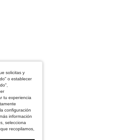
e solicitas y
odo" o establecer
do",
cer
r tu experiencia
ctamente
la configuración
 más información
es, selecciona
 que recopilamos,