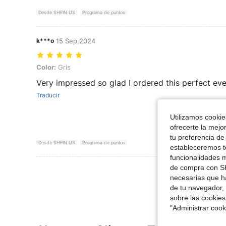
Desde SHEIN US
Programa de puntos
k***o
15 Sep,2024
Color: Gris
Color:
Gris
Very impressed so glad I ordered this perfect ev
Traducir
Utilizamos cookies
ofrecerte la mejo
tu preferencia de
Desde SHEIN US
Programa de puntos
estableceremos to
funcionalidades m
de compra con SH
Ver Más Re
necesarias que h
de tu navegador, 
sobre las cookies
"Administrar coo