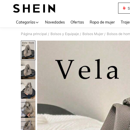
S
Use up 
Categorías
Novedades
Ofertas
Ropa de mujer
Traje
Página principal
Bolsos y Equipaje
Bolsos Mujer
Bolsos de hom
/
/
/