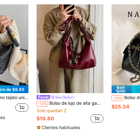
rro de $6.65
ásico estilo de moda para mujeres
Bolso de hombro y bandolera para mujer con pat
Aura Styles
-14%
Bolso de lujo de alta gama para mujer 2023, bolso de viaje minimalista y elegante con forma de media luna y gran capacidad
-13%
$25.34
Solo quedan 2
les
$19.80
Clientes habituales