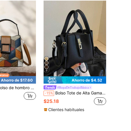
5
Ahorro de $17.60
Ahorro de $4.52
ombro vintage para mujer, elegante bolso de mano, exquisito bolso de noche, bolso cruzado informal, adecuado para fiestas y bodas
#RopaDeTrabajoBásica
Bolso Tote de Alta Gama para Mujer, Nueva Llegada, de Mano, Bolso de Transporte para las Cuatro Estaciones, Versátil, de Moda, para Exteriores, Gran Capacidad, de Hombro
-15%
$25.18
Clientes habituales