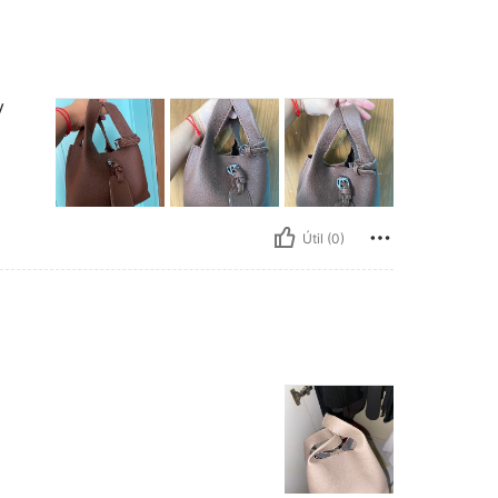
y
Útil (0)