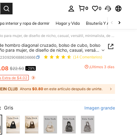
0
0
a. Press Enter to select.
pa interior y ropa de dormir
Hogar y Vida
Bisutería Y Accesorios
Be
Bolso de hombro diagonal cruzado, bolso de cubo, bolso pequeño para mujer, de diseño de nicho, casual, versátil, minimalista, de moda, textura de PU, de alta calidad, estilo vintage
de hombro diagonal cruzado, bolso de cubo, bolso
o para mujer, de diseño de nicho, casual, versátil,
lista, de moda, textura de PU, de alta calidad,
g2309290688636666
(14 Comentarios)
vintage
¡Últimos 3 días
.08
$22.50
-29%
ICE AND AVAILABILITY
s Extra de $4.02
Ahorra
$0.80
en este artículo después de unirte.
:
Gris
Imagen grande