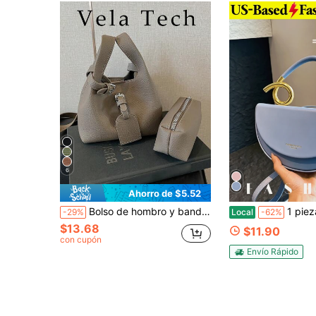
6
Ahorro de $5.52
Bolso de hombro y bandolera tipo tote y cubo para mujer, diseño de lote pequeño, casual, versátil, minimalista, textura de PU, para uso exterior, calidad premium, estilo retro, bolso mensajero
1 pieza Bolso de hombro con forma de media luna de u
-29%
Local
-62%
$13.68
$11.90
con cupón
Envío Rápido