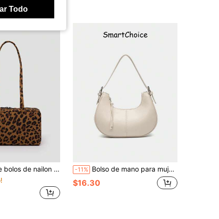
ar Todo
so tote de gran capacidad minimalista y casual para ir al trabajo y desplazarse, bolso de hombro de moda con lunares, adecuado para uso diario
Bolso de mano para mujer 2026 de nicho, bolso versátil de hombro y axila, bolso casual de moda en forma de media luna, bolso minimalista de mano
-11%
!
$16.30