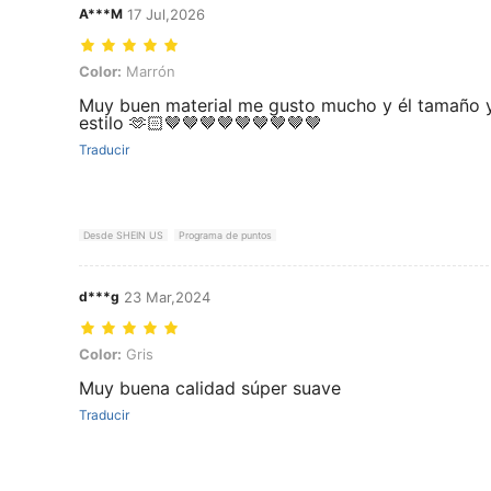
A***M
17 Jul,2026
Color: Marrón
Color:
Marrón
Muy buen material me gusto mucho y él tamaño 
estilo 🫶🏻🤎🤎🤎🤎🤎🤎🤎🤎🤎
Traducir
Desde SHEIN US
Programa de puntos
d***g
23 Mar,2024
Color: Gris
Color:
Gris
Muy buena calidad súper suave
Traducir