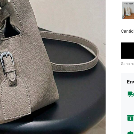
Cantid
Gana h
Env