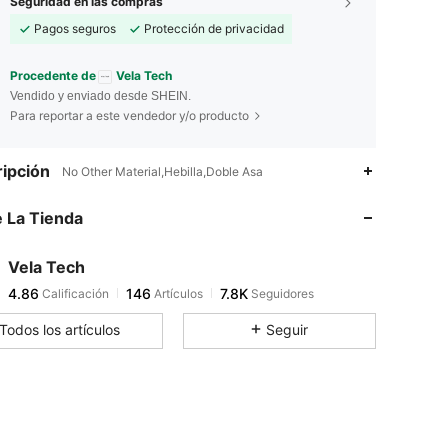
Seguridad en las compras
Pagos seguros
Protección de privacidad
Procedente de
Vela Tech
Vendido y enviado desde SHEIN.
Para reportar a este vendedor y/o producto
4.86
146
7.8K
ipción
No Other Material,Hebilla,Doble Asa
 La Tienda
4.86
146
7.8K
Vela Tech
4.86
146
7.8K
Calificación
Artículos
Seguidores
s***0
pagó
Hace 1 día
Todos los artículos
Seguir
4.86
146
7.8K
4.86
146
7.8K