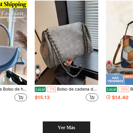
6
nicolor, bolso tote y bolso cruzado - perfecto para compras, desplazamientos, viajes, citas y recados
Bolso de cadena de unicolor elegante, bolso de hombro cruzado de gran capacidad con solapa texturizada y estilo de viaje para mujer, nuevo para 2024
Bolso de h
Local
-7%
Local
-55%
$15.13
$14.40
Ver Más