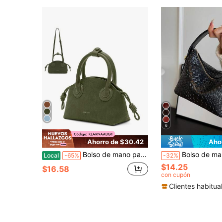
6
Ahorro de $30.42
Aho
Bolso de mano para mujer de piel sintética con asa superior, bolso pequeño de mujer, bolso cruzado, impermeable y antirrobo
Bolso de mano tejido unicolor PU b
Local
-65%
-32%
$14.25
$16.58
con cupón
Clientes habitua