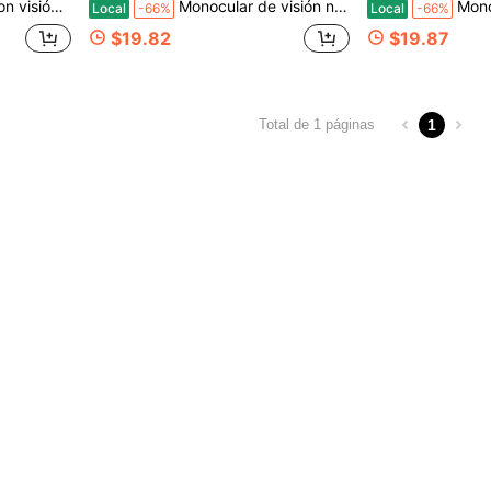
adas en la cabeza con infrarrojos para caza y camping
Monocular de visión nocturna KLZO-ABS con tarjeta de 32 GB y carga USB-C: visión nocturna IR de 10x y 40 mm, zoom digital de 16x, pantalla HD de 1,54 pulgadas. Ideal para caza, acampada, observación de fauna, vigilancia y fotografía de aventura. Diseño elegante y portátil.
Monocular de visión nocturna KLZO-ABS con tarjeta de 32 GB y
Local
-66%
Local
-66%
$19.82
$19.87
1
Total de 1 páginas