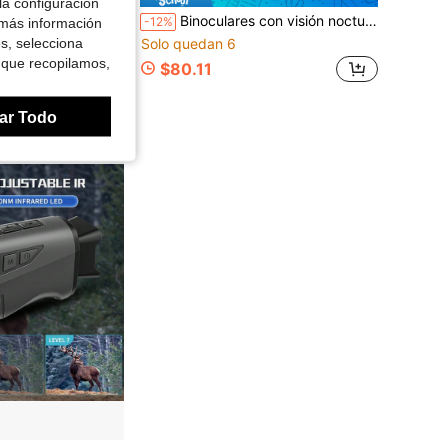
la configuración
por movimiento, LED infrarrojos de bajo brillo, visión nocturna de 130° de ángulo amplio para vida silvestre y ciervos en exteriores, color verde
Binoculares con visión nocturna de 3" de pantalla con tarjeta SD de 32GB y batería recargable de 5000mAh, compatible con captura y reproducción de fotos/videos, adecuado para acampar y actividades al aire libre, negro/verde oliva
-12%
 más información
es, selecciona
Solo quedan 6
 que recopilamos,
$80.11
s
ar Todo