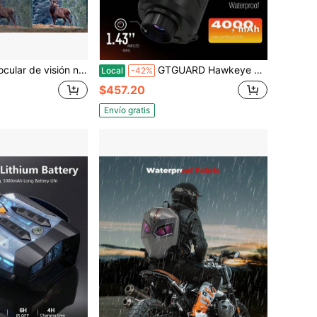
USB-C - Visión nocturna IR 10x 40mm, zoom digital 16x, pantalla HD de 1.54 pulgadas, ideal para caza, camping, observación de vida silvestre, monitoreo de , fotografía de aventura | Diseño monocular elegante | Visión nocturna portátil
GTGUARD Hawkeye Ai15 Monocular Térmico Mejorado por IA con Detección Humana a 1.5km | Resolución Súper IA 384*288 y Lente Ultra Sensible de 15mm F/0.9 | Múltiples Interfaces Tipo-C/H.DM.I 2.1/CVBS | Batería de 10 Horas y Diseño Resistente IP66 | 32GB de Almacenamiento para Fotos/Videos de 512*384 | Caza, Bomberos, Seguimiento de Fauna Silvestre, Visión Nocturna e Inspección Industrial
Local
-42%
$457.20
Envío gratis