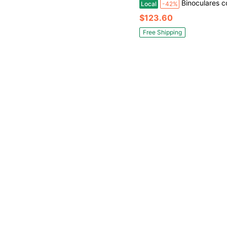
Binoculares con visión nocturna 1080P, zoom digital 8X, alcance de 250m, gafas con tecnología 3D mont
Local
-42%
$123.60
Free Shipping