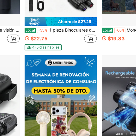
Ahorro de $27.25
 para camping, caza, y observación nocturna. Ideales como regalo de Halloween y Navidad.
1 pieza Binoculares de visión nocturna 4K ultra alta definición - Pantalla grande a todo color de baja iluminación Telescopio digital infrarrojo para vida silvestre y campamento nocturno
Monocular de visión nocturna KLZO-ABS con tarjeta de 32GB y carga 
Local
-55%
Local
-66%
$22.75
$19.83
4-5 días hábiles