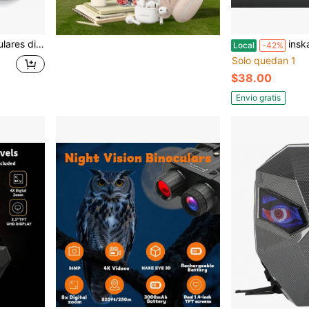
o, perfectos para aventuras al aire libre, avistamiento de vida silvestre y regalos para hombres.
inskam 2026 Gafas de visión nocturna de alta defi
Local
-42%
Solo quedan 1
$38.00
Envío gratis