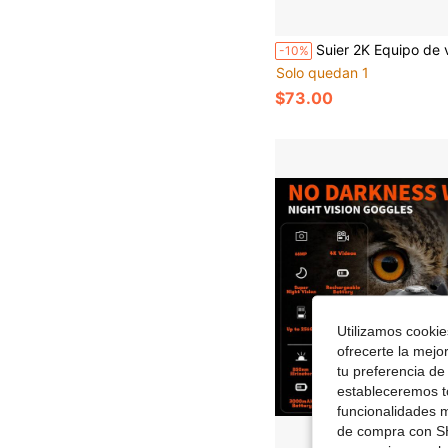
Suier 2K Equipo de visión nocturna de alta definición, fotos profesionales en 2K y videos 1080P, equipado con pantalla grande de 2.5 pulgadas, visión en total oscuridad a 400m, zoom digital 4X, ajuste de brillo 6X, 4 efectos de color visual, adecuado para aventuras al ai
-10%
Solo quedan 1
$73.00
Utilizamos cookies
ofrecerte la mejo
tu preferencia de
estableceremos to
funcionalidades m
de compra con SH