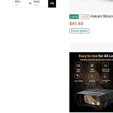
Mín.:
Máx:
Ok
inskam Binoculares digitales de visión nocturna 4K Ultra HD de 10 aumentos con pantalla de 3 pulgadas y linterna táctica incorporada: gran aumento, plástico durader
Local
-43%
$41.40
Envío gratis