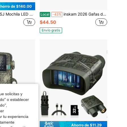
horro de $140.00
os, mochila para motocicleta, bolsa de almacenamiento para viajes y acampadas, textura de fibra de carbono
inskam 2026 Gafas de visión nocturna de alta definición - Fotos y videos, Batería de 5000 mAh, Luz de emergencia y brújula - Ideal para acampar, aventuras al aire libre y equipo de supervivencia - Regalo perfecto para hombres
Local
-43%
$44.50
Envío gratis
e solicitas y
odo" o establecer
do",
cer
r tu experiencia
ctamente
Ahorro de $11.29