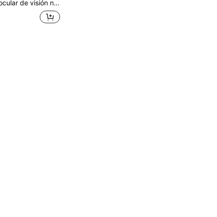
 carga USB-C: visión nocturna IR de 10x y 40 mm, zoom digital de 16x, pantalla HD de 1,54 pulgadas. Ideal para caza, acampada, observación de fauna, vigilancia y fotografía de aventura. Diseño elegante y portátil.