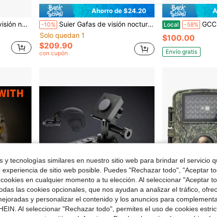
Ahorro de $24.20
A
re libre, campamento, observación de vida silvestre, observación de estrellas y talla grande!
Suier Gafas de visión nocturna 4K, binoculares de visión nocturna para adultos con manos libres con un alcance visual de 250 m en completa oscuridad, zoom digital 8X, adecuados para aventuras al aire libre
GCCSJ Mochila LED Gelrova con oj
-10%
Local
-58%
Solo quedan 1
$100.00
$209.90
Envío gratis
con cupón
 y tecnologías similares en nuestro sitio web para brindar el servicio qu
r experiencia de sitio web posible. Puedes "Rechazar todo", "Aceptar t
 cookies en cualquier momento a tu elección. Al seleccionar "Aceptar to
das las cookies opcionales, que nos ayudan a analizar el tráfico, ofre
ejoradas y personalizar el contenido y los anuncios para complementa
EIN. Al seleccionar "Rechazar todo", permites el uso de cookies estri