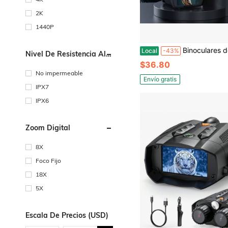
2K
1440P
Binoculares de visión nocturna INSKAM 4K Ultra HD con batería recargable de 5000 mAh, pantalla grande de 4,5", zoom digital 10X y carga USB. Ideales
Local
-43%
Nivel De Resistencia Al
Agua
$36.80
No impermeable
Envío gratis
IPX7
IPX6
Zoom Digital
8X
Foco Fijo
18X
5X
Escala De Precios (USD)