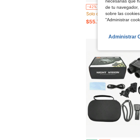
necesarias que h
Monocular de visión nocturna ultra clara con 18X de aumento, pantalla grande de 2.8" súper clara, batería de larga duración de 3000mAh, 18X de aume
-42%
de tu navegador, 
sobre las cookies
Solo quedan 1
"Administrar coo
$55.77
Administrar 