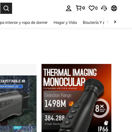
0
0
pa interior y ropa de dormir
Hogar y Vida
Bisutería Y Accesorios
Be