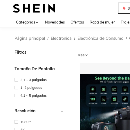
Muse
Categorías
Novedades
Ofertas
Ropa de mujer
Traje
Página principal
Electrónica
Electrónica de Consumo
/
/
/
Filtros
Más
Tamaño De Pantalla
2,1 ~ 3 pulgadas
1~2 pulgadas
4,1 ~ 5 pulgadas
Resolución
1080P
4K