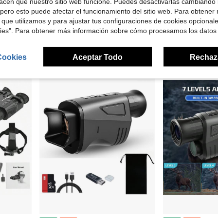
acen que nuestro sitio web funcione. Puedes desactivarlas cambiando 
nto, ideal para observación de animales y fotografía
Gafas de visión nocturna tácticas militares Binoculares digitales infrarrojos 4K, montaje de casco para adultos, con tarjeta de 32GB para guardar fotos y videos para caza, observación de vida silvestre, vigilancia
Cámara de sendero 4K 48MP con activación 
Local
-43%
Local
-43%
pero esto puede afectar el funcionamiento del sitio web. Para obtener
 que utilizamos y para ajustar tus configuraciones de cookies opcional
Solo quedan 1
$24.60
kies". Para obtener más información sobre cómo procesamos los datos
$197.80
4-5 días hábile
Free Shipping
Cookies
Aceptar Todo
Rechaz