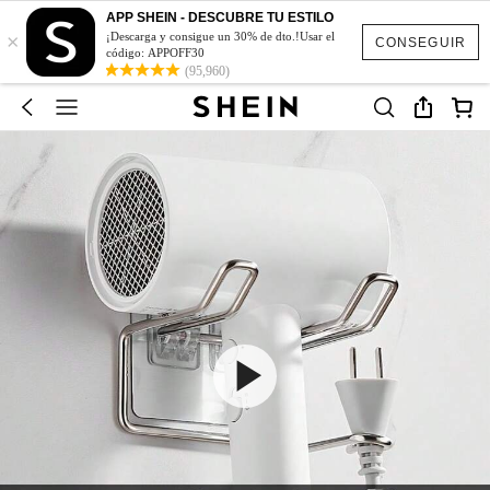
APP SHEIN - DESCUBRE TU ESTILO
×
¡Descarga y consigue un 30% de dto.!Usar el
CONSEGUIR
código: APPOFF30
(95,960)