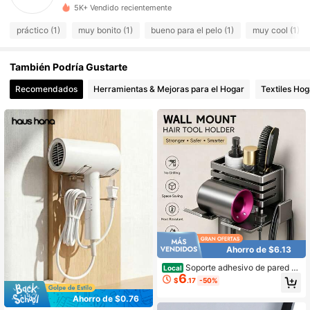
5K+ Vendido recientemente
68 Seguidores
4.66
práctico (1)
muy bonito (1)
bueno para el pelo (1)
muy cool (1)
68 Seguidores
4.66
También Podría Gustarte
Recomendados
Herramientas & Mejoras para el Hogar
Textiles Hog
Ahorro de $6.13
Soporte adhesivo de pared pa
Local
6
ra secador de pelo, organizador de
$
.17
-50%
baño sin taladro con cesta de alma
cenamiento, soporte de aluminio pa
Ahorro de $0.76
ra secadores, rizadores y accesorio