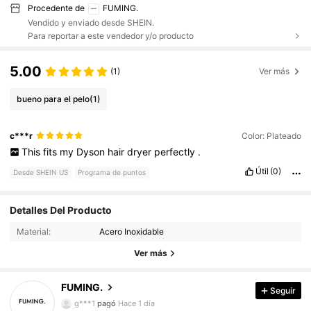
Procedente de
FUMING.
Vendido y enviado desde SHEIN.
Para reportar a este vendedor y/o producto
5.00
(1)
Ver más
bueno para el pelo
(1)
c***r
Color: Plateado
This
fits
my
Dyson
hair
dryer
perfectly
.
Útil
(0)
Desde SHEIN US
Programa de puntos
68 Seguidores
4.66
Detalles Del Producto
68 Seguidores
4.66
Material:
Acero Inoxidable
Ver más
68 Seguidores
4.66
FUMING.
Seguir
68 Seguidores
4.66
g***1
pagó
Hace 1 día