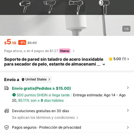
1/6
5
-9%
$
.10
$5.60
Paga ahora, o en 4 pagos de $1.27
Soporte de pared sin taladro de acero inoxidable
5.00
(
1
)
para secador de pelo, estante de almacenami
ento plateado que ahorra espacio para baño
y salón
Envío a
United States
Envío gratis(Pedidos ≥ $15.00)
500 puntos SHEIN si llega tarde
Entrega estimada:
Ago 14 - Ago
20,
85.11% son ≤
8
días hábiles
Devoluciones gratuitas en 30 días
Se aplican los términos y condiciones
Pagos seguros · Protección de privacidad