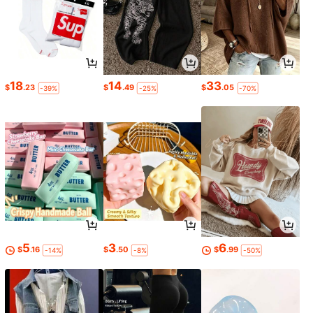
18
14
33
$
.23
$
.49
$
.05
-39%
-25%
-70%
5
3
6
$
.16
$
.50
$
.99
-14%
-8%
-50%