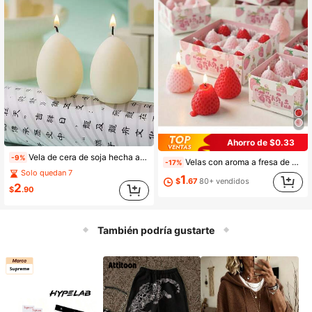
Ahorro de $0.33
Vela de cera de soja hecha a mano con diseño espiral elegante en forma de huevo - Vela perfumada en forma de pilar, regalo ideal para la decoración del hogar. Adecuado para regalos de inauguración de la casa y bodas, así como para la decoración de muebles. Blanco
-9%
Velas con aroma a fresa de cera de soja, regalos creativos y lindos para fiestas de cumpleaños al por mayor, decoración aromática hecha a mano para la mesa, como complemento fotográfico, para cumpleaños, meditación, alivio del estrés, baño, regalos de Navidad - 1 pieza/4 piezas/6 piezas/9 piezas surtido, decoración de habitación, regalos
-17%
Solo quedan 7
1
$
.67
80+ vendidos
2
$
.90
También podría gustarte