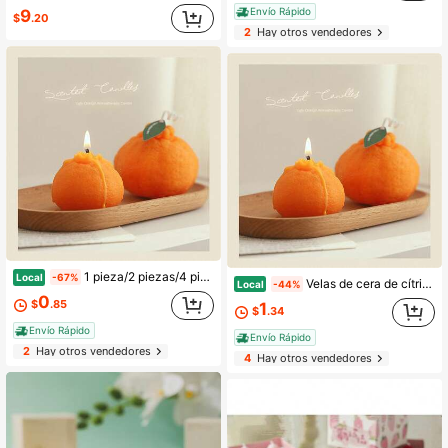
Envío Rápido
9
$
.20
2
Hay otros vendedores
1 pieza/2 piezas/4 piezas Velas de cera de cítricos feas, velas perfumadas hechas a mano, recuerdos de boda, regalos, regalos de cumpleaños, recuerdos de fiesta - Recuerdos creativos, accesorios de fotografía, decoración de escenas,
Local
-67%
Velas de cera de cítricos feas, velas aromáticas hechas a mano, recuerdos de boda, regalos, regalos de cumpleaños, recuerdos de fiesta - Recuerdos creativos, accesorios de fotografía, decoración de escenas, aromaterapia, regalos de vacaciones, regalos de fiesta, decoración de vacaciones, decoración de graduación, decoración del hogar, Halloween
Local
-44%
0
$
.85
1
$
.34
Envío Rápido
Envío Rápido
2
Hay otros vendedores
4
Hay otros vendedores