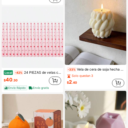
Vela de cera de soja hecha a mano con diseño de vórtice - Vela de pilar con diseño espiral elegante y aroma, regalo ideal para decoración del hogar. Adecuada para regalos de inauguración de casa y boda, así como para decoración de muebles. Blanco, Negro
-33%
24 PIEZAS de velas cónicas con estampado de corazones rosas de 10 pulgadas, sin aroma y sin humo, de larga duración con mechas de algodón, perfectas para bodas, decoración del hogar y el Día de la Madre
Local
-42%
Solo quedan 3
40
$
.30
2
$
.40
Envío Rápido
Envío gratis