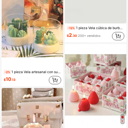
1 pieza Vela cúbica de burbujas, Vela perfumada, Hermosa vela de cera de soja, Vela aromática para el hogar, Vela decorativa de aromaterapia, Decoración de habitación linda, Decoración de dormitorio, Centro de mesa para bodas, Decoración de dormitorio, Regalo para el Día de San Valentín y cumpleaños
-12%
2
$
.30
200+ vendidos
1 pieza Vela artesanal con suculenta simulada, infundida con aromaterapia para un ambiente hogareño romántico. Esta hermosa decoración al por mayor también es un regalo artesanal perfecto, vela en frasco, vela, velas, regalo, regalos, decoración del hogar, boda, decoración de boda, decoraciones de cumpleaños, vela de cumpleaños, adornos, decoraciones
-2%
10
$
.13