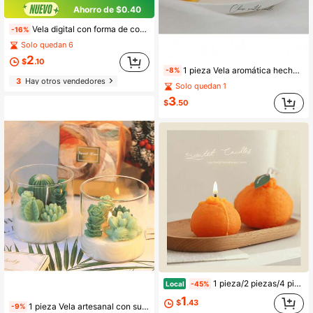
Ahorro de $0.40
Vela digital con forma de corazón y labios, esencial de cumpleaños, regalo de fiesta, vela digital conmemorativa, pegatina, artesanía hecha a mano, decoración del hogar, regalo de cumpleaños
-16%
Solo quedan 6
2
$
.10
1 pieza Vela aromática hecha a mano con forma de queso, adecuada para meditación, alivio del estrés y elevación del estado de ánimo - Accesorio fotográfico de escritorio, regalo de cumpleaños, decoración de habitación, regalo de graduación
-8%
3
Hay otros vendedores
Solo quedan 1
3
$
.50
1 pieza/2 piezas/4 piezas Velas de cera de cítricos feas, velas aromáticas hechas a mano, recuerdos de boda, regalos, regalos de cumpleaños, recuerdos de fiesta - Recuerdos creativos, accesorios de fotografía, decoración de escenas,
Local
-45%
1
$
.43
1 pieza Vela artesanal con suculenta simulada, infundida con aromaterapia para un ambiente hogareño romántico. Esta hermosa decoración al por mayor también es un regalo artesanal perfecto, vela en frasco, vela, velas, regalo, regalos, decoración del hogar, boda, decoración de boda, decoraciones de cumpleaños, vela de cumpleaños, adornos, decoraciones
-9%