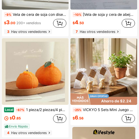
Vela de cera de soja con diseño de remolino hecho a mano - Elegante vela perfumada en espiral, regalo ideal para la decoración del hogar. Adecuado para regalos de inauguración de la casa y bodas, así como para la decoración de muebles. Blanco, negro
[Vela de soja y cera de abeja] Vela redonda aromática de soja y cera de abeja para decoración | Velas de una mecha para ambiente interior del hogar, decoración versátil para días festivos, sin batería requerida, decoración con soporte para vela
-9%
-10%
3
4
$
.00
200+ vendidos
$
.50
3
Hay otros vendedores
7
Hay otros vendedores
Ahorro de $2.24
1 pieza/2 piezas/4 piezas Velas de cera de cítricos feas, velas perfumadas hechas a mano, recuerdos de boda, regalos, regalos de cumpleaños, recuerdos de fiesta - Recuerdos creativos, accesorios de fotografía, decoración de escena,
VICKYO 5 Sets Mini Juego de Velas de Oso, Velas de Celebración de Vacaciones, con Bolsas de Organza y Etiquetas de Agradecimiento, Estilo Europeo Minimalista, Velas Pequeñas de Regalo para Amigos y Familia, Regalos de Agradecimiento, Regalos de Invitados, Sorteos, Celebraciones en el Hogar
Local
-67%
-25%
6
0
$
.56
$
.85
Envío Rápido
4
Hay otros vendedores