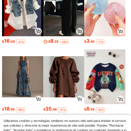
16
8
3
$
.08
$
.28
$
.40
-41%
-58%
-11%
18
35
8
$
.99
$
.48
$
.59
-68%
-41%
-42%
Utilizamos cookies y tecnologías similares en nuestro sitio web para brindar el servicio
que solicitas y ofrecerte la mejor experiencia de sitio web posible. Puedes "Rechazar
todo", "Aceptar todo" o establecer tu preferencia de cookies en cualquier momento a tu