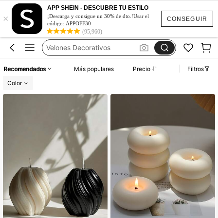
Velas De Cactus
APP SHEIN - DESCUBRE TU ESTILO
×
Velas Decorativas
¡Descarga y consigue un 30% de dto.!Usar el
CONSEGUIR
código: APPOFF30
Velas Aromáticas
(95,960)
Velones Decorativos
Velas Para Recuerdos
Recomendados
Más populares
Precio
Filtros
Velas De Cactus
Color
Velas Decorativas