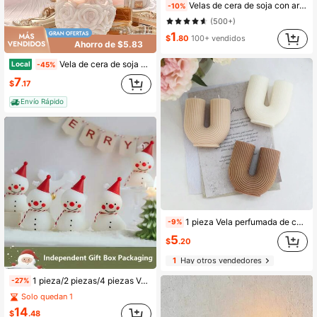
Velas de cera de soja con aroma a fresa, regalos de cumpleaños creativos y lindos al por mayor, velas de fragancia falsa hechas a mano para decoración, perfectas para la mesa, fotos, cumpleaños, meditación, alivio del estrés, baño, decoración de fiestas, regalo de Navidad, set de 1 pieza/4 piezas/6 piezas/9 piezas, decoración de habitación, regalos
-10%
(500+)
1
$
.80
100+ vendidos
Ahorro de $5.83
Vela de cera de soja blanca de 1/4 (tamaño: 5 x 6 cm), con aroma duradero que dura 20 horas. Ideal para decoración vintage del hogar, regalos de Navidad, Día de la Madre y reuniones festivas. Material para moldear con cera. Con forma de flor, ideal para decorar habitaciones y como accesorio de boda.
Local
-45%
7
$
.17
Envío Rápido
1 pieza Vela perfumada de cera de soja de alta calidad con forma de puente arcoíris en U, hecha a mano, adecuada para decoración del hogar, fragancia del Día de San Valentín, fragancia para citas, se puede regalar a amigos, Día de la Madre y Navidad
-9%
5
$
.20
1
Hay otros vendedores
1 pieza/2 piezas/4 piezas Velas perfumadas con forma de muñeco de nieve, regalos, velas de ambiente hechas a mano, props de fotografía, decoración de fiesta, decoración de habitación, regalos de cumpleaños, graduación, decoración del hogar, decoraciones navideñas, decoración de habitación, regalos de Navidad
-27%
Solo quedan 1
14
$
.48