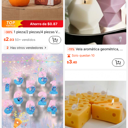
Ahorro de $0.87
1 pieza/2 piezas/4 piezas Velas de cera con diseños de cítricos feos, velas perfumadas hechas a mano, recuerdos de boda, regalos, regalos de cumpleaños, recuerdos de fiesta - Recuerdos creativos, props de fotografía, decoración de escena, aromaterapia, regalos navideños, regalos de fiesta, decoración navideña
-30%
2
$
.03
50+ vendidos
2
Hay otros vendedores
Vela aromática geométrica, adorno decorativo, vela de cumpleaños, cera de soja, vela cúbica multifacética, vela aromática creativa hecha a mano, estilo nórdico, decoración del hogar de alta gama, banquete de boda, vela de regalo
-11%
Solo quedan 10
3
$
.40