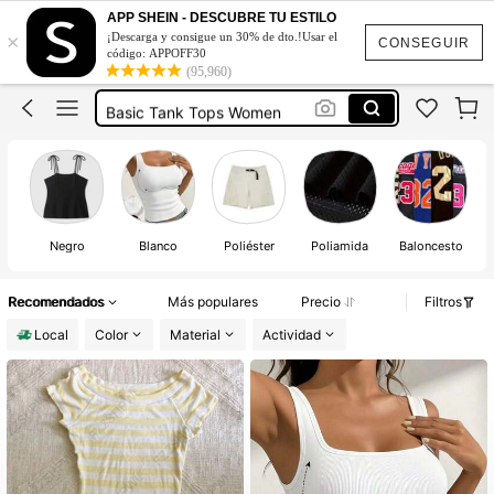
Top Blanco
APP SHEIN - DESCUBRE TU ESTILO
×
¡Descarga y consigue un 30% de dto.!Usar el
Tops
CONSEGUIR
código: APPOFF30
(95,960)
Chalecos Deportivos De Futbol
Basic Tank Tops Women
Camiseta Con Brasier Incluido
Top Blanco
Tops
en
Negro
Blanco
Poliéster
Poliamida
Baloncesto
Recomendados
Más populares
Precio
Filtros
Local
Color
Material
Actividad