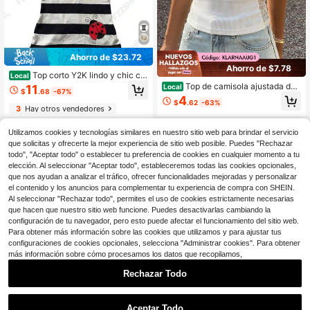
Ahorro de $23.72
Ahorro de $7.78
Top corto Y2K lindo y chic co
Local
n estética, estampado gráfico, man
Top de camisola ajustada de
Local
11
$
.68
-67%
ga corta, camiseta clásica minimali
cuello cuadrado con textura acanal
4
$
.62
-63%
sta, casual y única de moda
ada para mujer, blanco casual elega
3
Hay otros vendedores
nte para citas de verano
Utilizamos cookies y tecnologías similares en nuestro sitio web para brindar el servicio
que solicitas y ofrecerte la mejor experiencia de sitio web posible. Puedes "Rechazar
todo", "Aceptar todo" o establecer tu preferencia de cookies en cualquier momento a tu
elección. Al seleccionar "Aceptar todo", estableceremos todas las cookies opcionales,
que nos ayudan a analizar el tráfico, ofrecer funcionalidades mejoradas y personalizar
el contenido y los anuncios para complementar tu experiencia de compra con SHEIN.
Al seleccionar "Rechazar todo", permites el uso de cookies estrictamente necesarias
que hacen que nuestro sitio web funcione. Puedes desactivarlas cambiando la
configuración de tu navegador, pero esto puede afectar el funcionamiento del sitio web.
Para obtener más información sobre las cookies que utilizamos y para ajustar tus
configuraciones de cookies opcionales, selecciona "Administrar cookies". Para obtener
más información sobre cómo procesamos los datos que recopilamos,
Rechazar Todo
1
0
Aceptar Todo