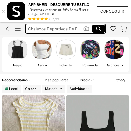
Top Blanco
APP SHEIN - DESCUBRE TU ESTILO
×
¡Descarga y consigue un 30% de dto.!Usar el
Tops
CONSEGUIR
código: APPOFF30
(95,960)
Chalecos Deportivos De Futbol
Basic Tank Tops Women
Camiseta Con Brasier Incluido
Top Blanco
Tops
en
Negro
Blanco
Poliéster
Poliamida
Baloncesto
Recomendados
Más populares
Precio
Filtros
Local
Color
Material
Actividad