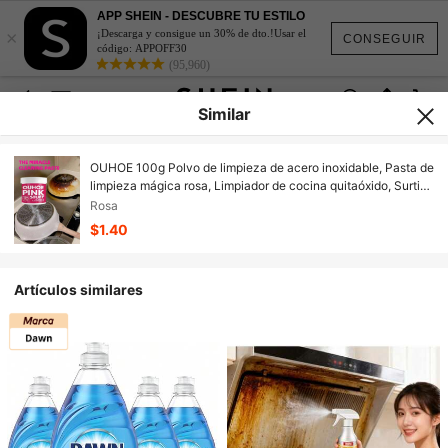
APP SHEIN - DESCUBRE TU ESTILO
×
¡Descarga y consigue un 30% de dto.!Usar el
CONSEGUIR
código: APPOFF30
(95,960)
Similar
OUHOE 100g Polvo de limpieza de acero inoxidable, Pasta de
limpieza mágica rosa, Limpiador de cocina quitaóxido, Surtido
aleatorio
Rosa
$1.40
Artículos similares