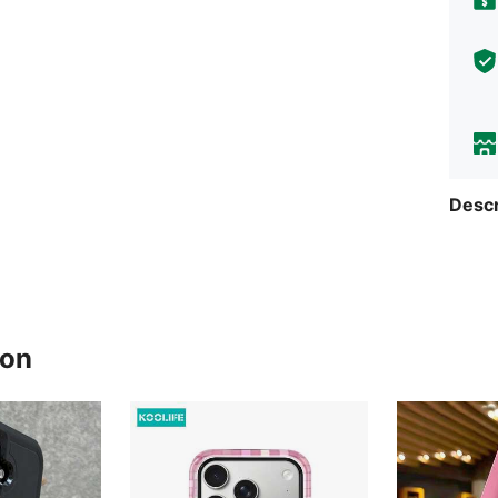
Descr
ron