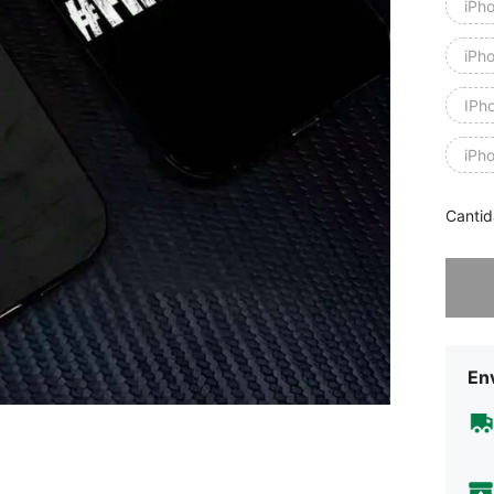
iPh
iPh
IPh
iPh
Cantid
Lo sent
Env