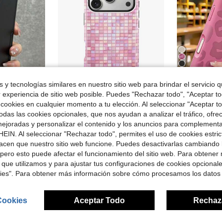
13
 y tecnologías similares en nuestro sitio web para brindar el servicio qu
rro de $0.40
r experiencia de sitio web posible. Puedes "Rechazar todo", "Aceptar t
 cookies en cualquier momento a tu elección. Al seleccionar "Aceptar to
 17/16/11/12/13/14/15 Pro Max Plus/16E/17 Air, de plástico duro y marco resistente a los golpes, regalo de primavera
Koolife 1 pieza Funda de teléfono con mosaico de cuadrícula colorido rosa, Funda de teléfono 2 en 1, Material PC+TPU, Carcasa dura brillante, Patrón de azulejos con purpurina resistente a arañazos y caídas, Cubierta protectora para Phone18pro/18pro Max/17/17pro/17promax/17Air/16/15/14/13/12/11/7/8/7plus/8plus/XR/X/XS/XS MAX
Funda de teléfono con estampado de leopardo fucsia de moda compatible con iPhone 17 Pro Max/17 Pro/17/
-9%
-10%
das las cookies opcionales, que nos ayudan a analizar el tráfico, ofre
)
(
$2.90
600+ vendidos
ejoradas y personalizar el contenido y los anuncios para complementa
$1.97
2.6k+
didos
Clientes habituales
EIN. Al seleccionar "Rechazar todo", permites el uso de cookies estri
con cupón
acen que nuestro sitio web funcione. Puedes desactivarlas cambiando 
Clientes ha
pero esto puede afectar el funcionamiento del sitio web. Para obtener
 que utilizamos y para ajustar tus configuraciones de cookies opcional
kies". Para obtener más información sobre cómo procesamos los datos
Cookies
Aceptar Todo
Rechaz