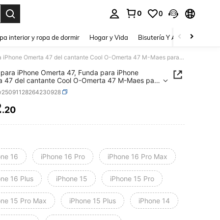
0
0
a. Press Enter to select.
pa interior y ropa de dormir
Hogar y Vida
Bisutería Y Accesorios
Be
Funda para iPhone Omerta 47, Funda para iPhone Omerta 47 del cantante Cool O-Omerta 47 M-Maes para iPhone 16 15 14 13 12 11 Pro Max, negra mate, ultra delgada y suave
para iPhone Omerta 47, Funda para iPhone
 47 del cantante Cool O-Omerta 47 M-Maes para
 16 15 14 13 12 11 Pro Max, negra mate, ultra
w25091128264230928
a y suave
2
.20
ICE AND AVAILABILITY
one 16
iPhone 16 Pro
iPhone 16 Pro Max
one 16 Plus
iPhone 15
iPhone 15 Pro
one 15 Pro Max
iPhone 15 Plus
iPhone 14