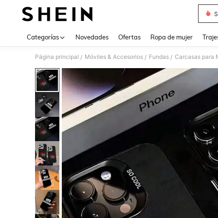
S
Use up 
Categorías
Novedades
Ofertas
Ropa de mujer
Traje
Página principal
Móviles & Accesorios
Fundas
Carcasas para 
/
/
/