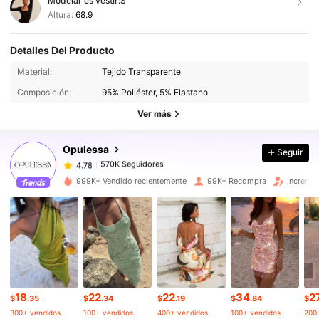
Modelar es vestir:
S
Altura:
68.9
Detalles Del Producto
570K Seguidores
4.78
Material:
Tejido Transparente
Composición:
95% Poliéster, 5% Elastano
570K Seguidores
4.78
Ver más
Opulessa
Seguir
570K Seguidores
4.78
s***s
pagó
Hace 12 horas
999K+ Vendido recientemente
99K+ Recompra
Incremen
570K Seguidores
4.78
570K Seguidores
4.78
570K Seguidores
4.78
18
22
22
34
2
$
.35
$
.34
$
.19
$
.84
$
300+ vendidos
100+ vendidos
400+ vendidos
100+ vendidos
200