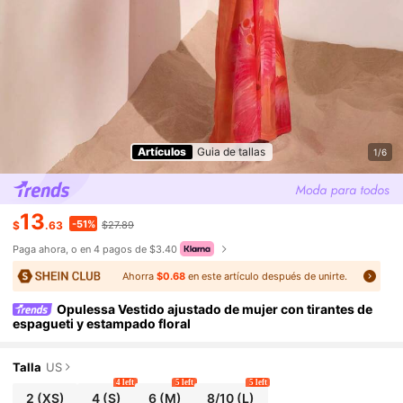
Artículos
Guia de tallas
1/6
13
-51%
$
.63
$27.89
Paga ahora, o en 4 pagos de $3.40
Ahorra
$0.68
en este artículo después de unirte.
Opulessa Vestido ajustado de mujer con tirantes de
espagueti y estampado floral
Talla
US
4 left
5 left
5 left
2
(XS)
4
(S)
6
(M)
8/10
(L)