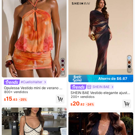
15
26
Ahorro de $6.67
#CuelloHalter
SHEIN BAE
Opulessa Vestido mini de verano pa
ra mujer con estampado floral, cuell
800+ vendidos
SHEIN BAE Vestido elegante ajusta
o halter y lazo
do con drapeado y teñido anudado
200+ vendidos
15
$
.63
-25%
en marrón para mujeres, primavera/
20
$
.82
-24%
verano