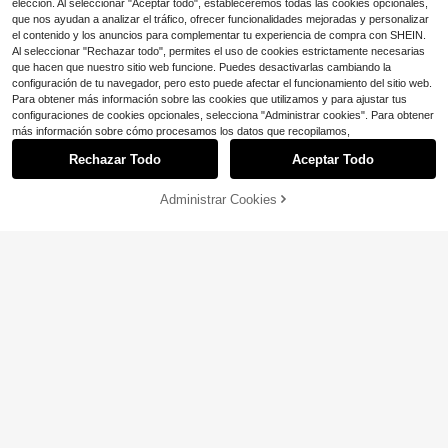
elección. Al seleccionar "Aceptar todo", estableceremos todas las cookies opcionales,
que nos ayudan a analizar el tráfico, ofrecer funcionalidades mejoradas y personalizar
el contenido y los anuncios para complementar tu experiencia de compra con SHEIN.
Al seleccionar "Rechazar todo", permites el uso de cookies estrictamente necesarias
que hacen que nuestro sitio web funcione. Puedes desactivarlas cambiando la
configuración de tu navegador, pero esto puede afectar el funcionamiento del sitio web.
Para obtener más información sobre las cookies que utilizamos y para ajustar tus
configuraciones de cookies opcionales, selecciona "Administrar cookies". Para obtener
más información sobre cómo procesamos los datos que recopilamos,
Rechazar Todo
Aceptar Todo
Administrar Cookies
¡51% DE DESCUENTO!
AÑADIR A LA BOLSA