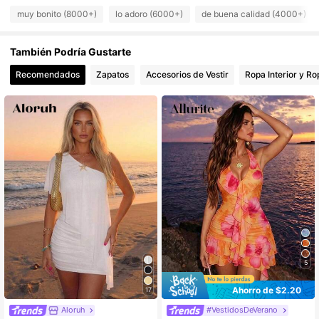
570K Seguidores
4.78
muy bonito (8000+)
lo adoro (6000+)
de buena calidad (4000+)
También Podría Gustarte
570K Seguidores
4.78
Recomendados
Zapatos
Accesorios de Vestir
Ropa Interior y R
570K Seguidores
4.78
570K Seguidores
4.78
570K Seguidores
4.78
5
Ahorro de $2.20
17
Aloruh
#VestidosDeVerano