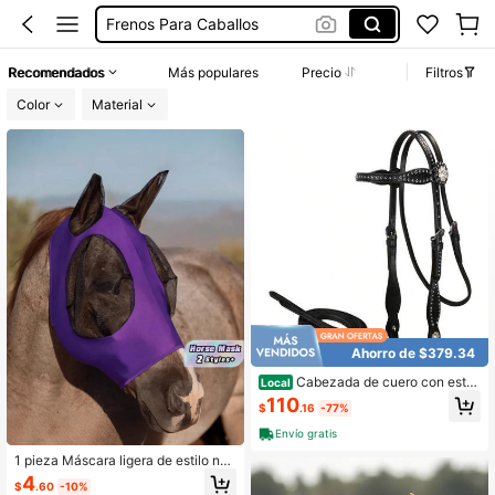
Caballos Accesorios Y Equinos
Riendas Para Caballo
Recomendados
Más populares
Precio
Filtros
Accesorios Para Caballos Animal
Color
Material
Accesorios Para Caballos
Ahorro de $379.34
Cabezada de cuero con estre
Local
llas y tachuelas a juego con rienda
110
$
.16
-77%
s, negro, completo para caballo 17 -
1736 - BK
Envío gratis
1 pieza Máscara ligera de estilo nue
vo para la cara de caballo, Cubierta
4
$
.60
-10%
de cabeza de caballo antiinsectos