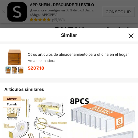
APP SHEIN - DESCUBRE TU ESTILO
×
¡Descarga y consigue un 30% de dto.!Usar el
CONSEGUIR
código: APPOFF30
(95,960)
Similar
Otros artículos de almacenamiento para oficina en el hogar
Amarillo madera
$207.18
Artículos similares