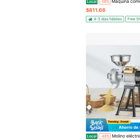
Máquina comercial para hacer granizados, 15Lx3, triple tanque, 180 tazas, de acero inoxidable, para preparar margaritas, batidos y grani
Local
-58%
$811.66
4-5 días hábiles
Free S
Ahorro de
Molino eléctrico de granos, molinillo de especias de 3000 W, molino de maíz comercial con embudo, máquina de polvo de espesor ajustable, moli
Local
-48%