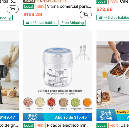
zados, ideal para fiestas en casa, restaurantes, cafeterías y bares.
Calentador de alimentos comercial, calentador de alime
KFFKFF Store US
Local
-55%
Vitrina comercial para alimentos de 2 niveles, calentador de exhibición de alimentos de 800W con luz para mejorar la presentación, control de temperatura de 86℉~185℉, gran capacidad de 58L para hamburguesas, pizza, pan y pollo frito
Local
-25%
$72.98
$154.49
hipping
4-5 días hábile
4-5 días hábiles
Free Shipping
6
 $149.47
Ahorro de $15.45
no de cereales de alta resistencia para harina de trigo, molinillo seco y húmedo.
Picador eléctrico mini de ajo, triturador y picadora de carne para nueces, verduras, frutas y alimentos
Calentador de alimentos comercial de 4 bandejas, mesa 
Local
-65%
Local
-60%