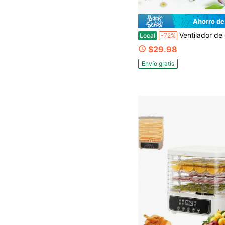
Ahorro de
Ventilador de conducto inteligente de temperatura constante con 10 velocidades, esencial para la mejora de la ventilación de la cocina. Su diseño silencioso lo hace ideal para toda la casa. La ventilación de aire frío y caliente circula el aire de manera eficiente, eliminando rápidamente humos, olores, humedad y sensación de bochorno. El difusor de aromas DIY permite personalizarlo con fragancias, purificando el aire y añadiendo un aroma agradable. El control remoto dual y la pantalla LCD, junto con sus 10 velocidades de viento y su temperatura constante inteligente, brindan mayo
Local
-72%
$29.98
Envío gratis