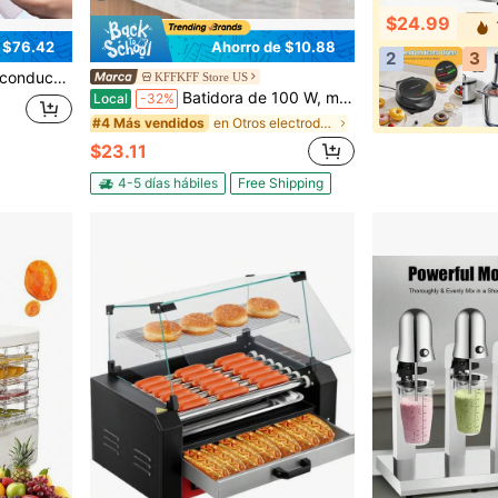
$24.99
 $76.42
Ahorro de $10.88
2
3
r comodidad y ahorro de energía. Se adapta perfectamente a aberturas de rejilla de 5.5" * 11.6" con una instalación sencilla y que ahorra espacio. Con funciones completas y un rendimiento excepcional, es un elemento imprescindible para el hogar y una excelente opción de regalo que combina practicidad y estilo.
KFFKFF Store US
Batidora de 100 W, mezcladora de bebidas de un solo cabezal, batidora de batidos con ajuste de doble velocidad y vaso de acero inoxidable, ideal para el hogar, la cocina, bares y tiendas de bebidas.
Local
-32%
en Otros electrodomésticos de cocina
#4 Más vendidos
$23.11
4-5 días hábiles
Free Shipping