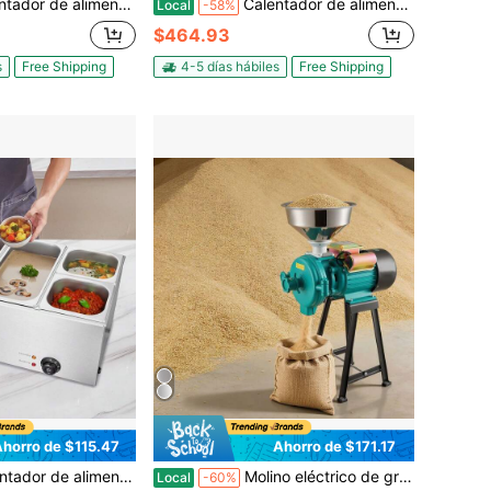
ntos eléctrico de acero inoxidable de 1200 W, baño maría de calentamiento rápido para buffet de encimera con cucharones para sopa y perforados, para catering, restaurantes, fiestas y bufés.
Calentador de alimentos comercial de acero inoxidable, mesa de vapor eléctrica moderna de 1200 W con control de temperatura, tapa y pinzas para alimentos para catering profesional y servicio de fiestas, 110 V
Local
-58%
$464.93
s
Free Shipping
4-5 días hábiles
Free Shipping
Ahorro de $115.47
Ahorro de $171.17
de vapor eléctrica de 16.4 cuartos de galón, 1200 W, baño maría buffet profesional de acero inoxidable para encimera con control de temperatura de 86-185 °F para catering y restaurantes, plateado
Molino eléctrico de granos, Molinillo de especias comercial de 110 libras/h, Pulverizador de hierro fundido de 1500 W con pies de goma antideslizantes, para granos secos, especias, cereales, café, maíz y pimienta
Local
-60%