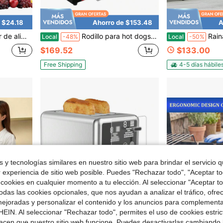
 $24.18
Ahorro de $153.48
A
 contra sobrecalentamiento para hacer cecina, frutas y verduras
Rodillo para hot dogs con calentador de panecillos, capacidad para 7 rodillos y 18-24 hot dogs, máquina para hot dogs de acero inoxidable de 1250W con cubierta antipolvo, 3 controles de temperatura, bandeja extraíble para el goteo de aceite, para uso doméstico y comercial
Rainaut Juego de batidora eléctrica comercial de 3 cabezales de acero inoxi
Local
-48%
Local
-50%
$169.52
$133.00
Free Shipping
4-5 días hábile
 y tecnologías similares en nuestro sitio web para brindar el servicio qu
r experiencia de sitio web posible. Puedes "Rechazar todo", "Aceptar t
 cookies en cualquier momento a tu elección. Al seleccionar "Aceptar to
das las cookies opcionales, que nos ayudan a analizar el tráfico, ofre
ejoradas y personalizar el contenido y los anuncios para complementa
EIN. Al seleccionar "Rechazar todo", permites el uso de cookies estri
acen que nuestro sitio web funcione. Puedes desactivarlas cambiando 