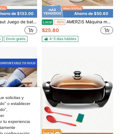
horro de $133.00
Ahorro de $50.60
dable plateado de 110V, 180W, 18000RPM para agitar todo tipo de bebidas como boba, té con leche y otros, ideal para tiendas de bebidas, cafeterías, heladerías, cadenas de comida rápida, casas de té, hoteles, comedores, centros comerciales, bares y otros lugares, color plateado
AMERZIS Máquina multifuncional para hacer leche de soja - Licuadora automática con función de calentamiento, tecnología de trituración y capacidad de cocción en el hogar para una bebida nutritiva y fácil de preparar
Local
-66%
$25.80
s
Envío gratis
4-5 días hábiles
e solicitas y
odo" o establecer
do",
cer
r tu experiencia
ctamente
la configuración