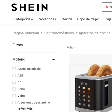
Muse
Categorías
Novedades
Ofertas
Ropa de mujer
Traje
Página principal
Electrodomésticos
Aparatos de cocina
/
/
Filtros
Más
Material
Acero Inoxidable
ABS
PP
Cobre
Vidrio
Aleaciones de aluminio
Ver Más