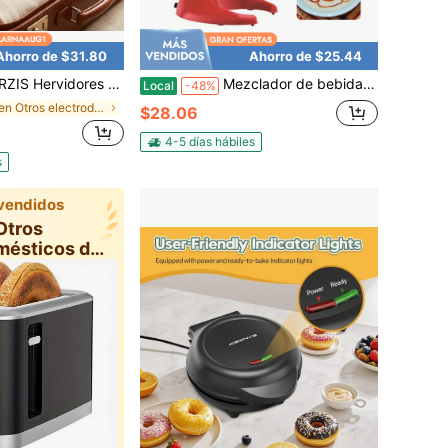
Ahorro de $31.80
Ahorro de $25.44
S Hervidores eléctricos
Mezclador de bebidas eléctrico Rainaut de 100 W, batidora de batidos, batidora de batidos y mezclador de bebidas, 2 velocidades, vaso de acero inoxidable grande de 500 ml/16,91 oz, 17*13,5*35 cm/6,69*5,31*13,78 pulgadas
Local
-48%
en Otros electrodomésticos de cocina
$28.06
4-5 días hábiles
s
vendidos
Otros
mésticos de
cina