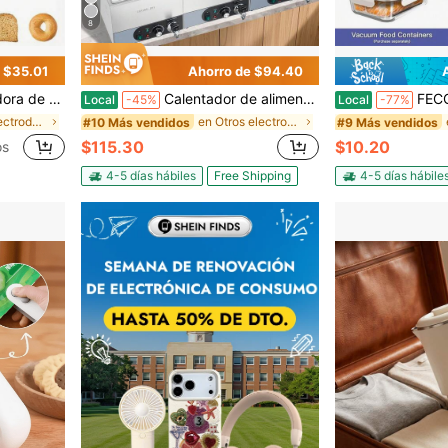
8
 $35.01
Ahorro de $94.40
iguraciones de tostado, tostadora de 1,5" con ranura ancha para 2 rebanadas, 900 W.
Calentador de alimentos comercial, calentador de alimentos eléctrico de acero inoxidable de 1200W con vapor, calentador de mostrador de buffet Bain Marie de calentamiento rápido con cable de alimentación desmontable, para catering, restaurantes, fiestas y buffets
FECOUL Máquina selladora al vacío portátil
Local
-45%
Local
-77%
en Otros electrodomésticos de cocina
en Otros electrodomésticos de cocina
#10 Más vendidos
#9 Más vendidos
$115.30
$10.20
os
4-5 días hábiles
Free Shipping
4-5 días hábile