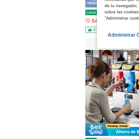
Ahorro de
de tu navegador, 
AMERZIS Procesadore
sobre las cookies
Local
-69%
"Administrar coo
$42.73
4-5 días hábiles
Envío g
Administrar 
Ahorro de 