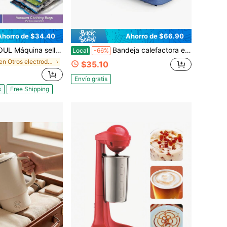
Ahorro de $34.40
Ahorro de $66.90
, 2 en 1, inalámbrica, con carga USB tipo C, automática, para alimentos y bolsas de sellado al vacío para almacenamiento y conservación de alimentos
Bandeja calefactora eléctrica - Esterilla calentadora de alimentos plegable con 8 ajustes de temperatura, calentamiento en toda la superficie en 5s, apagado automático en 4 horas, fácil de limpiar con material nano, para bufé, para fiestas, para descongelar
Local
-66%
en Otros electrodomésticos de cocina
$35.10
Envío gratis
s
Free Shipping