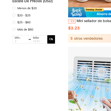
Escala De Precios (USD)
Menos de $20
Ahorro d
$20 - $25
Mini sellador de bolsas de aperitivos, Cortar + Sellar, Recargable por USB, Magnético, Doble funci
-5%
$25 - $60
$3.23
Más de $60
Mín.:
Máx:
5
otros vendedores
Ok