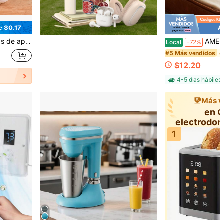
e $0.17
ón de sellado/apertura, Uso doméstico
AMERZI
Local
-72%
#5 Más vendidos
$12.20
4-5 días hábile
Más 
en 
electrodo
co
1