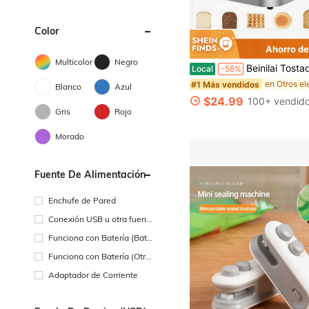
Color
Ahorro de
Multicolor
Negro
Beinilai Tostadora de pantalla táctil para 2 rebanadas, tostadora digital inteligente de acero inoxidable con función de memoria, 5 tipos de pan y 6 conf
Local
-58%
#1 Más vendidos
Blanco
Azul
$24.99
100+ vendid
Gris
Rojo
Morado
Fuente De Alimentación
Enchufe de Pared
Conexión USB u otra fuent
e de alimentación de CC
Funciona con Batería (Bate
ría Recargable)
Funciona con Batería (Otra
s Baterías)
Adaptador de Corriente