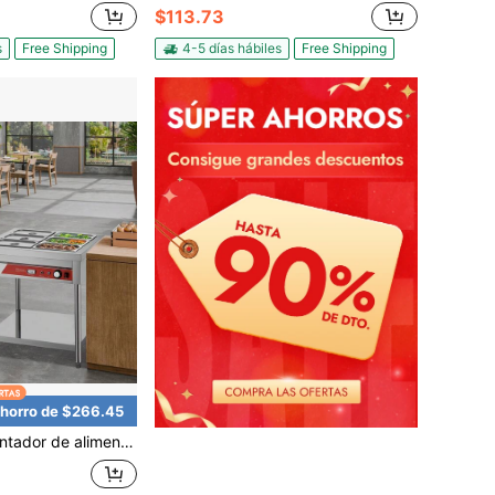
$113.73
s
Free Shipping
4-5 días hábiles
Free Shipping
horro de $266.45
, mesa de vapor eléctrica de 6 x 1/3 bandejas, calentador de buffet profesional de 1500W con estante inferior, servidor de acero inoxidable para restaurante, fiesta, hotel