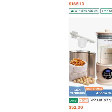
$165.13
4-5 días hábiles
Free S
Ahorro de
SPZTJK Máquina automática para preparar leche de soja multifuncional con enchufe estadounidense, funcionamiento silencioso, para preparar batidos, cereales de arroz, jugos y supl
Local
-50%
$52.00