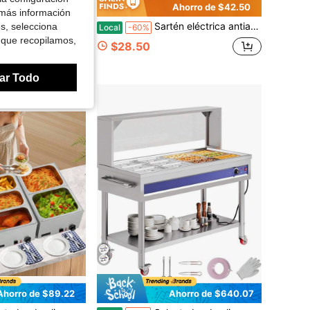
Ahorro de $13.29
Ahorro de $42.50
 más información
arbacoa, limpiador de parrilla de barbacoa 2026 con cabezales de cepillo, cepillo de limpieza para parrillas de barbacoa, herramienta automática de limpieza de parrillas de barbacoa, accesorios perfectos para barbacoa
Sartén eléctrica antiadherente de cobre profesional extendida con sartén profunda extendida, tapa de vidrio templado transpirable, control de temperatura constante mejorado, 16"X 12"X 3.15" -8 cuartos, cocina en el hogar, utensilios de cocina antiadherentes, diseño de moda, menaje de cocina moderno
es, selecciona
Local
-60%
 que recopilamos,
$28.50
s
ar Todo
Ahorro de $89.22
Ahorro de $640.07