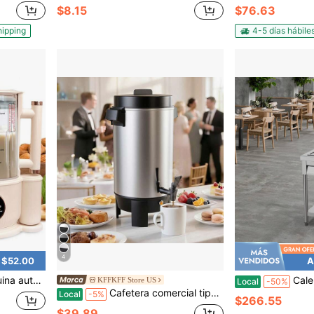
$8.15
$76.63
hipping
4-5 días hábile
4
 $52.00
A
ementos alimenticios, con funciones para remover cubitos de hielo y jugos, cocina sin esfuerzo.
Calentador de alimentos comercial de 6 bandejas
KFFKFF Store US
Local
-50%
Cafetera comercial tipo urna, dispensador de bebidas calientes de 40 tazas (203 oz) con grifo antigoteo, cafetera de preparación rápida de 1090 W, control automático de temperatura, para catering, fiestas, iglesias y restaurantes
Local
-5%
$266.55
$39.89