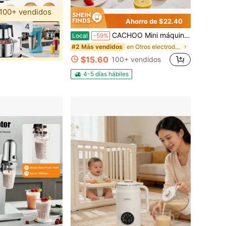
100+ vendidos
Ahorro de $22.40
4
CACHOO Mini máquina para hacer donuts y gofres con revestimiento cerámico, 7 ranuras, ideal para el desayuno, la merienda, los postres y mucho más.
Local
-59%
en Otros electrodomésticos de cocina
#2 Más vendidos
$15.60
100+ vendidos
4-5 días hábiles