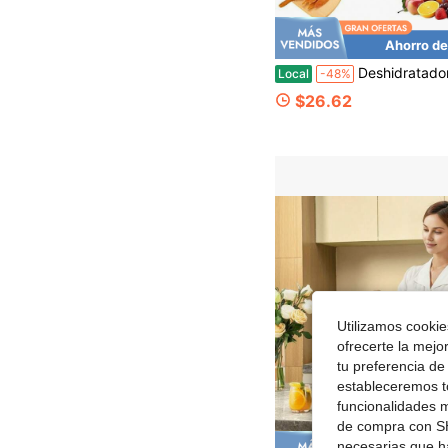
Ahorro de
Deshidratador de alimentos, temporizador digital y control de temperatura, funcionamiento silencioso, apagado automático y protección
Local
-48%
$26.62
Utilizamos cookies
ofrecerte la mejo
tu preferencia de
estableceremos to
funcionalidades m
de compra con SH
necesarias que h