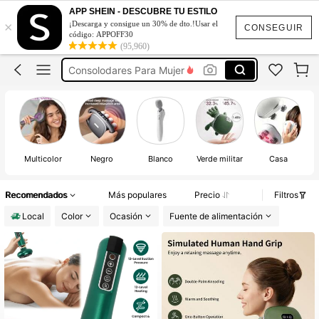
APP SHEIN - DESCUBRE TU ESTILO
Vibrados íntimo
×
¡Descarga y consigue un 30% de dto.!Usar el
CONSEGUIR
código: APPOFF30
Masajeador De Cuello Y Espalda
(95,960)
Consolodares Para Mujer
Vibrados Para Mujeres
Juguete Sexual Inalambrico
Vibrados íntimo
Multicolor
Negro
Blanco
Verde militar
Casa
Recomendados
Más populares
Precio
Filtros
Local
Color
Ocasión
Fuente de alimentación