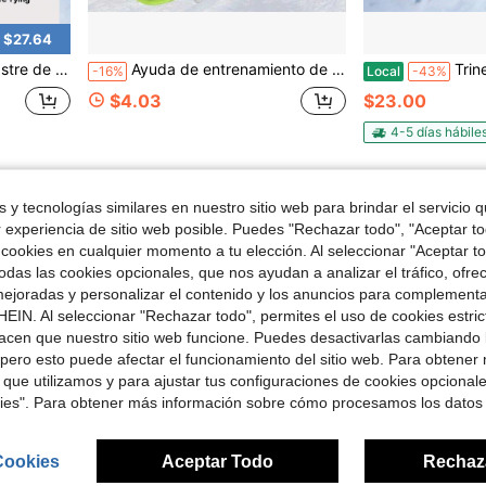
 $27.64
de utilidad multiusos de PE para transporte
Ayuda de entrenamiento de esquí para niños y principiantes, goma y antideslizante, entrenador de conexión de cabeza de tabla de esquí para exteriores
Trineo de arrastre de ciervo, 185 x 58 cm, trineo
-16%
Local
-43%
$4.03
$23.00
4-5 días hábile
1
Total de 1 páginas
 y tecnologías similares en nuestro sitio web para brindar el servicio qu
r experiencia de sitio web posible. Puedes "Rechazar todo", "Aceptar t
 cookies en cualquier momento a tu elección. Al seleccionar "Aceptar to
das las cookies opcionales, que nos ayudan a analizar el tráfico, ofre
ejoradas y personalizar el contenido y los anuncios para complementa
EIN. Al seleccionar "Rechazar todo", permites el uso de cookies estri
acen que nuestro sitio web funcione. Puedes desactivarlas cambiando 
pero esto puede afectar el funcionamiento del sitio web. Para obtener
 que utilizamos y para ajustar tus configuraciones de cookies opcional
kies". Para obtener más información sobre cómo procesamos los datos
Cookies
Aceptar Todo
Rechaz