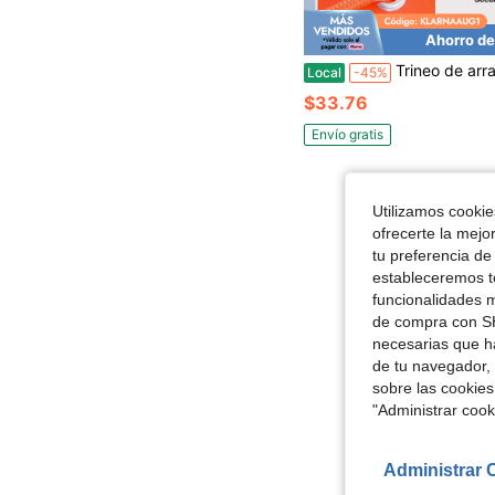
Ahorro de
Trineo de arrastre de ciervo de 185 x 58 cm, capacidad de 250 kg, trineo 
Local
-45%
$33.76
Envío gratis
Utilizamos cookies
ofrecerte la mejo
tu preferencia de
estableceremos to
funcionalidades m
de compra con SH
necesarias que h
de tu navegador, 
sobre las cookies
"Administrar coo
Administrar 