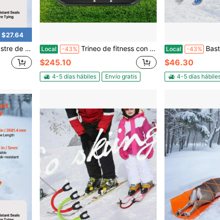
 $27.64
 de utilidad multiusos de PE para transporte
Trineo de fitness con 5 niveles de altura ajustables, trineo de peso negro para entrenamiento, trineo de entrenamiento con peso para hogares, gimnasios y centros de acondicionamiento físico
Bastones de esquí 1 par de set doble para niños
Local
-43%
Local
-43%
$245.10
$46.30
4-5 días hábiles
Envío gratis
4-5 días hábile