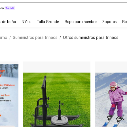
ra
s de baño
Niños
Talla Grande
Ropa para hombre
Zapatos
Ro
erno
Suministros para trineos
Otros suministros para trineos
/
/