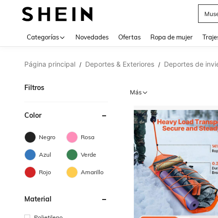
Muse
Categorías
Novedades
Ofertas
Ropa de mujer
Traje
Página principal
Deportes & Exteriores
Deportes de invi
/
/
Filtros
Más
Color
Negro
Rosa
Azul
Verde
Rojo
Amarillo
Material
Polietileno