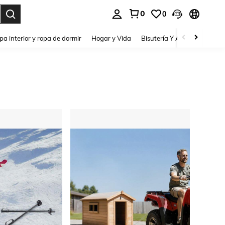
0
0
pa interior y ropa de dormir
Hogar y Vida
Bisutería Y Accesorios
Be