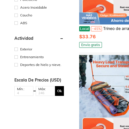
Acero Inoxidable
Caucho
Ahorro de
ABS
Trineo de arrastre de ciervo de 185 x 58 cm con capacidad de 250 kg, trineo
Local
-45%
$33.76
Actividad
Envío gratis
Exterior
Entrenamiento
Deportes de hielo y nieve.
Escala De Precios (USD)
Mín.:
Máx:
Ok