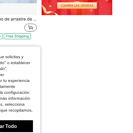
 de utilidad para el patio de 250 kg de capacidad, esterilla de arrastre resistente al desgarro de PE con cuerdas y asa, transportador de juego reforzado para leña, pesca de hielo y caza
s
Free Shipping
e solicitas y
odo" o establecer
do",
cer
r tu experiencia
ctamente
la configuración
 más información
es, selecciona
 que recopilamos,
ar Todo