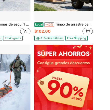
 70cm ABS PE acero duradero diseño de copos de nieve azul ligero anti-impacto, fácil de limpiar, equipo de deportes de invierno para niños esquí al aire libre vacaciones
Trineo de arrastre para patio, 90 x 46 pulgadas, 1500 libras, trineo utilitario resistente, planeador de arrastre de HDPE con cuerdas y cables de tracción, transportador de caza para uso manual y vehicular para leña, pesca en hielo, compatible con vehículos todo terreno, UTV y tractores.
Local
-43%
$102.60
s
Envío gratis
4-5 días hábiles
Free Shipping