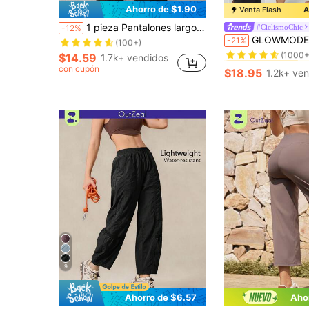
Ahorro de $1.90
Venta Flash
A
¡Casi agotado!
1 pieza Pantalones largos de mujer versátiles y casuales de estilo deportivo, de cintura alta, cómodos, holgados y de pierna ancha
#CiclismoChic
-12%
(100+)
#2 Más vendidos
GLOWMODE Leggings De Altura Alta Fea
-21%
¡Casi agotado!
¡Casi agotado!
(1000+
(100+)
(100+)
#2 Más vendidos
#2 Más vendidos
$14.59
1.7k+ vendidos
¡Casi agotado!
(1000+
(1000+
con cupón
$18.95
1.2k+ ve
(100+)
#2 Más vendidos
(1000+
9
Ahorro de $6.57
Aho