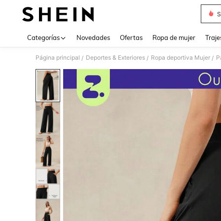
S
Use up 
Categorías
Novedades
Ofertas
Ropa de mujer
Traje
Página principal
Deportes & Exteriores
Ropa deportiva Mujer
P
/
/
/