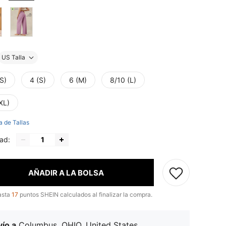
US Talla
S)
4 (S)
6 (M)
8/10 (L)
XL)
a de Tallas
ad:
AÑADIR A LA BOLSA
asta
17
puntos SHEIN calculados al finalizar la compra.
ío a
Columbus, OHIO, United States