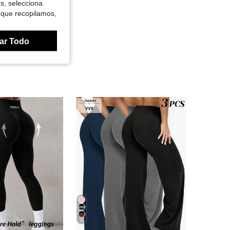
es, selecciona
 que recopilamos,
ar Todo
11