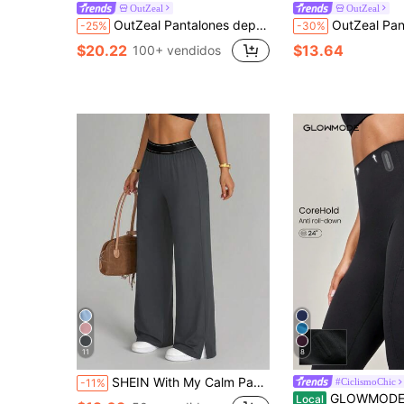
OutZeal
OutZeal
OutZeal Pantalones deportivos para mujer, diseño de malla resistente al agua para campamento, senderismo y viaje, con bolsillos, unicolor, para actividades
OutZeal Pantalones deportivos para mujer, para gimnasio, yoga, casual, de
-25%
-30%
$20.22
$13.64
100+ vendidos
11
8
SHEIN With My Calm Pantalones largos deportivos negros casuales y versátiles con diseño de abertura lateral de cinta elástica de alta elasticidad, cómodos y estilizadores
#CiclismoChic
-11%
#4 Más vendidos
GLOWMODE Mallas de 24 pulgadas con control de abdomen con refuerzo de boning, ajuste ceñido sin deslizamie
Local