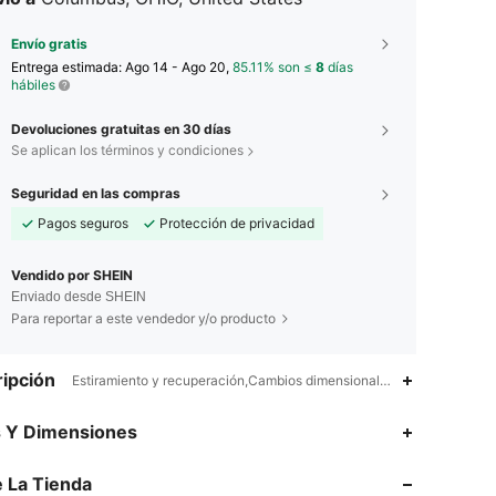
Envío gratis
Entrega estimada:
Ago 14 - Ago 20,
85.11% son ≤
8
días
hábiles
Devoluciones gratuitas en 30 días
Se aplican los términos y condiciones
Seguridad en las compras
Pagos seguros
Protección de privacidad
Vendido por SHEIN
Enviado desde SHEIN
Para reportar a este vendedor y/o producto
ipción
Estiramiento y recuperación,Cambios dimensionales de los tejidos tra
s Y Dimensiones
4.81
1.4K
173K
 La Tienda