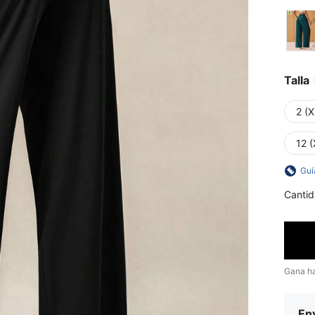
Talla
2 (X
12 (
Guí
Cantid
Gana h
Env