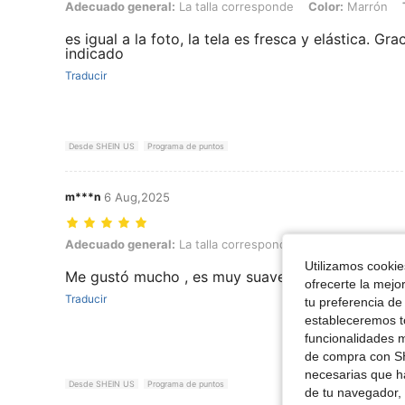
Adecuado general: La talla corresponde, Color: Marrón, Talla: M
Adecuado general:
La talla corresponde
Color:
Marrón
es igual a la foto, la tela es fresca y elástica. Gr
indicado
Traducir
Desde SHEIN US
Programa de puntos
m***n
6 Aug,2025
Adecuado general: La talla corresponde, Color: Marrón, Talla: M
Adecuado general:
La talla corresponde
Color:
Marrón
Utilizamos cookies
Me gustó mucho , es muy suave y fresco al tacto
ofrecerte la mejo
Traducir
tu preferencia de
estableceremos to
funcionalidades m
de compra con SH
necesarias que h
Desde SHEIN US
Programa de puntos
de tu navegador, 