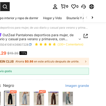
0
0
a. Press Enter to select.
pa interior y ropa de dormir
Hogar y Vida
Bisutería Y Accesorios
Be
OutZeal Pantalones deportivos para mujer, de uso diario y casual para verano y primavera, con protección UV, tacto fresco y suave, de pierna ancha, de unicolor, para actividades
OutZeal Pantalones deportivos para mujer, de
ario y casual para verano y primavera, con
ción UV, tacto fresco y suave, de pierna ancha,
t25041061436907228
(100+ Comentarios)
color, para actividades
.29
$19.39
-11%
ICE AND AVAILABILITY
Ahorra
$0.86
en este artículo después de unirte.
vío gratis
:
Negro
Imagen grande