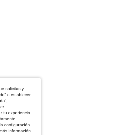
4.81
1.4K
173K
e solicitas y
odo" o establecer
do",
cer
r tu experiencia
ctamente
la configuración
 más información