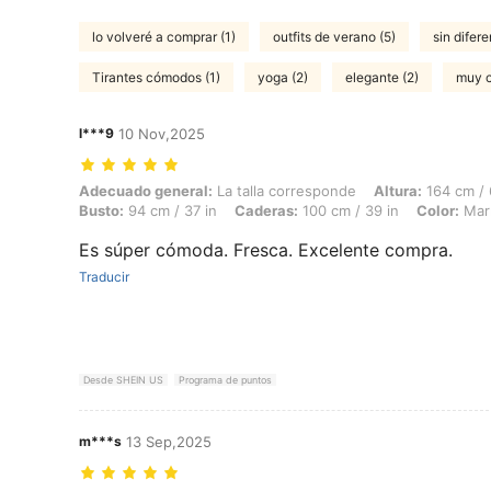
lo volveré a comprar (1)
outfits de verano (5)
sin difere
Tirantes cómodos (1)
yoga (2)
elegante (2)
muy c
l***9
10 Nov,2025
Adecuado general: La talla corresponde, Altura: 164 cm / 65 in, Peso:
Adecuado general:
La talla corresponde
Altura:
164 cm / 
Busto:
94 cm / 37 in
Caderas:
100 cm / 39 in
Color:
Mar
Es súper cómoda. Fresca. Excelente compra.
Traducir
Desde SHEIN US
Programa de puntos
m***s
13 Sep,2025