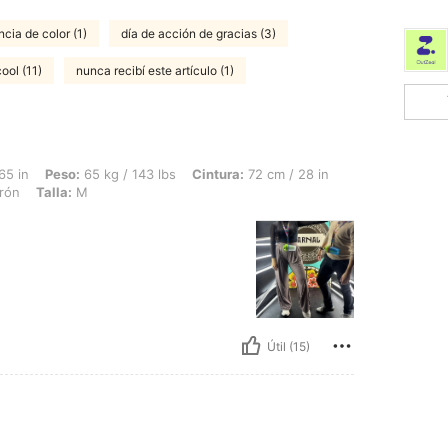
ncia de color (1)
día de acción de gracias (3)
ool (11)
nunca recibí este artículo (1)
 65 kg / 143 lbs, Cintura: 72 cm / 28 in, Busto: 94 cm / 37 in, Caderas: 100 cm / 3
65 in
Peso:
65 kg / 143 lbs
Cintura:
72 cm / 28 in
rón
Talla:
M
Útil (15)