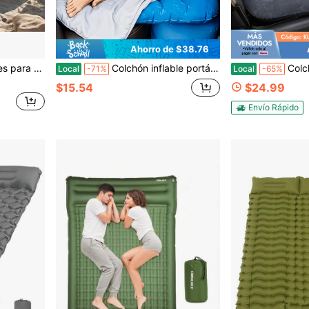
Ahorro de $38.76
ping | Juego de 2 colchones inflables para acampar al aire libre
Colchón inflable portátil premium para coche, cama inflable para coche, material de PVC, perfecto para dormir en el asiento trasero, camping al aire libre, picnic y viajes, cama cojín multifuncional, suministros para coche para hombres
Colchón de aire inflable plegable para coche, sup
Local
-71%
Local
-65%
$15.54
$24.99
Envío Rápido