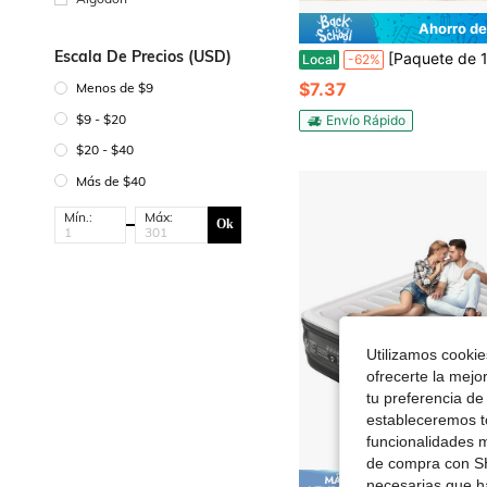
Ahorro de
Escala De Precios (USD)
[Paquete de 1]Sofá cama inflable portátil de inflado rápido | Bolsa de almacenamiento ligera, compacta y plegable | Idea
Local
-62%
$7.37
Menos de $9
$9 - $20
Envío Rápido
$20 - $40
Más de $40
Mín.:
Máx:
Ok
Utilizamos cookies
ofrecerte la mejo
tu preferencia de
estableceremos to
funcionalidades m
de compra con SH
necesarias que h