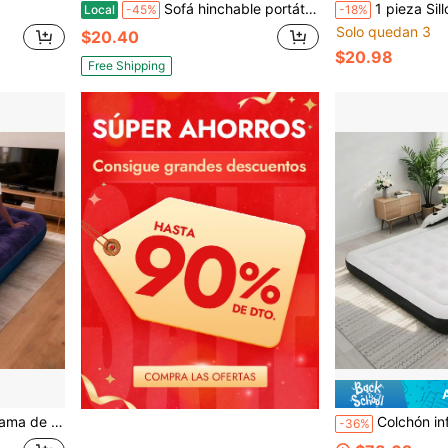
Sofá hinchable portátil de 48 paneles de cuero PVC para el hogar, sillón reclinable con respaldo y bomba de aire, asiento de sofá hinchable adecuado para dormitorio, residencia estudiantil, sala de estar, lectura, juegos y ocio.
1 pieza Sillón puf para exteriores, sofá perezoso de piso, retiene la forma para adaptarse al Body, suave y cómodo como una nube, tela duradera y fácil de limpiar, sofá decorativo pa
Local
-45%
-18%
Solo quedan 3
$20.40
$20.98
Free Shipping
eriores, jardín, camping, senderismo y actividades al aire libre
Colchón inflable portátil y plegable con respaldo y almohadas dobles. Cama inflable de doble uso para el h
-36%