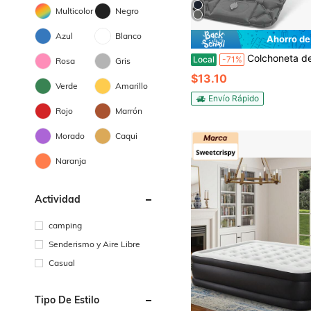
Multicolor
Negro
Azul
Blanco
Ahorro de
Colchoneta de dormir para camping, esterilla de camping ultraligera con almohada, colchón inflable y desinflable, colchón de aire con bomba de pie incorporada, saco de dormir para camping, excursio
Local
-71%
Rosa
Gris
$13.10
Verde
Amarillo
Envío Rápido
Rojo
Marrón
Morado
Caqui
Naranja
Actividad
camping
Senderismo y Aire Libre
Casual
Tipo De Estilo