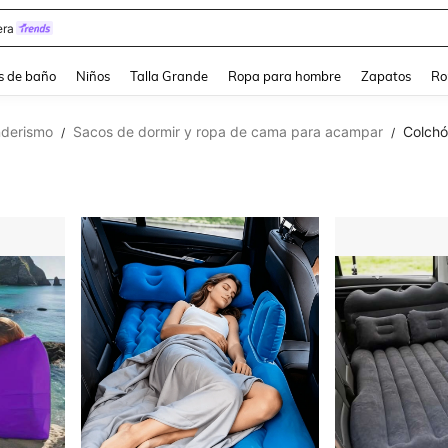
ra
s de baño
Niños
Talla Grande
Ropa para hombre
Zapatos
Ro
derismo
Sacos de dormir y ropa de cama para acampar
Colchón
/
/