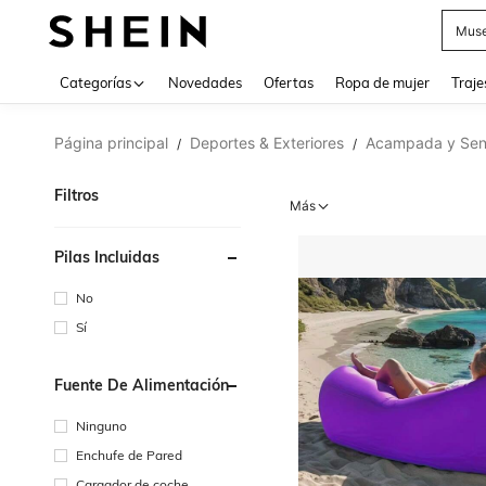
Muse
Categorías
Novedades
Ofertas
Ropa de mujer
Traje
Página principal
Deportes & Exteriores
Acampada y Sen
/
/
Filtros
Más
Pilas Incluidas
No
Sí
Fuente De Alimentación
Ninguno
Enchufe de Pared
Cargador de coche