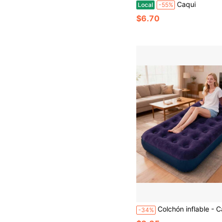
Caqui
Local
-55%
$6.70
Colchón inflable - Cama de aire de PVC duradero para camping, plegable y portátil, cama inflable individual para camping, adecuada para uso en interiores y ext
-34%