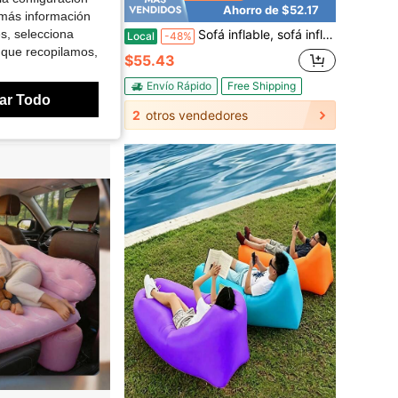
Ahorro de $14.42
Ahorro de $52.17
 más información
es, selecciona
lable para adultos para exteriores, silla plegable portátil (Caqui)
Sofá inflable, sofá inflable doble, 70,9*35,43*37,4 pulgadas, sofá inflable portátil, resistente y duradero, adecuado para exteriores, camping en interiores, playa, habitación (transparente/verde/rojo/azul)
Local
-48%
 que recopilamos,
$55.43
Envío Rápido
Free Shipping
ar Todo
2
otros vendedores