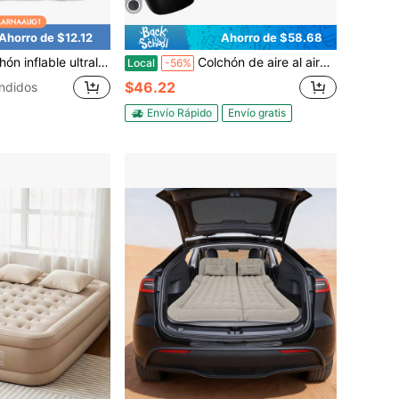
Ahorro de $12.12
Ahorro de $58.68
incorporada - Almohadilla de dormir de inflado/desinflado rápido, cama de aire portátil con reposacabezas, ideal para senderismo, campamento en coche, viaje - Equipo de confort naranja para acampar
Colchón de aire al aire libre
Local
-56%
$46.22
ndidos
Envío Rápido
Envío gratis