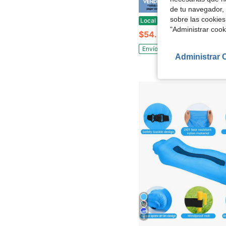
Ahorro de
de tu navegador, 
sobre las cookies
Colchón de aire inflable Queen con bomba incorporada, cama de aire portátil elevada 18" para el hog
Local
-50%
"Administrar coo
$54.82
Envío gratis
Administrar 
6