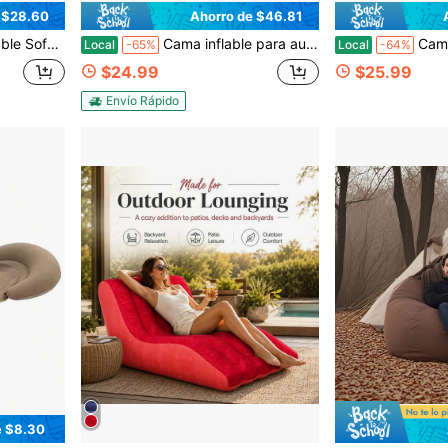
 $28.60
Ahorro de $46.81
 inflable Tumbona inflable Silla de exterior Sofá cama con bolsa de viaje
Cama inflable para automóvil cómoda y de alto valor, accesorio para automóvil con flocado suave y agradable para la piel y diseño plegable, adecuada para acampar, viajes a la playa, picnics al aire libre, viajes por carretera, como cama inflable para piscina y cama inflable para fiestas.
Cama inflable portátil de color
Local
-65%
Local
-64%
$24.99
$25.99
Envío Rápido
e $8.30