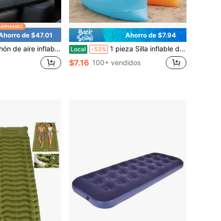
Ahorro de $47.01
Ahorro de $7.94
erficie suave y aterciopelada, cómodo colchón para dormir en el vehículo, cama de viaje portátil para coche, ideal para acampar, viajes por carretera y picnics al aire libre.
1 pieza Silla inflable de playa para exteriores - Imprescindible para pareja de vacaciones en la isla - Sofá inflable de playa a prueba de agua y de ocio con vista al mar
Local
-53%
$7.16
100+ vendidos