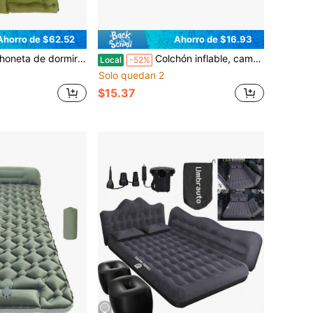
Ahorro de $62.52
Ahorro de $16.93
 extra gruesa para 2 personas con almohada, bomba de pie incorporada, colchoneta de dormir inflable para excursionismo, senderismo, viajes, tienda de campaña, camping portátil
Colchón inflable, cama inflable, colchón de aire resistente ideal para acampar y viajar
Local
-52%
Solo quedan 2
$15.37