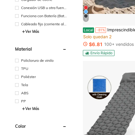
Conexión USB u otra fuent
e de alimentación de CC
Funciona con Batería (Bate
5
ría Recargable)
Cableado fijo (corriente alt
erna)
Imprescindibles para festivales de música en la playa: sofá inflable rápido + saco de dormir plegable + colchón de cam
Local
-81%
Ver Más
Solo quedan 2
$6.81
100+ vendidos
Material
Envío Rápido
Policloruro de vinilo
TPU
Poliéster
Tela
ABS
PP
Ver Más
Color