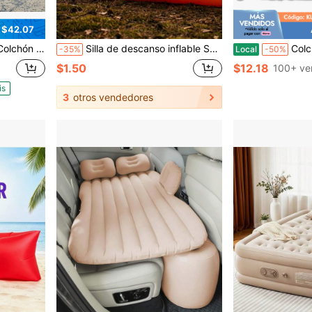
 $42.07
iseño antideslizante en la parte inferior, portátil para el hogar o el campamento
Silla de descanso inflable Sofá inflable Unisex Inflado rápido Ligero Resistente a desgarros Nylon Impermeable Sofá cama inflable Silla de descanso inflable deportiva para exteriores Sofá inflable Adecuado para camping, playa, picnic, patio trasero, festival de música, vacaciones de verano
Colchón inflable ultraligero para 1 persona con bomba 
-35%
Local
-50%
$1.50
$12.18
100+ ve
is
3
otros vendedores