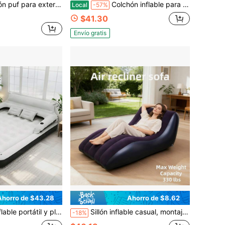
ra sala de estar, dormitorio, balcón, adecuado para ver TV, leer, tomar una siesta, sillón puf para adultos, silla para exteriores, mueble de balcón, silla de rincón de lectura, regalo de inauguración de la casa/Día de la Madre (solo funda, sin relleno), equipo de camping
Colchón inflable para exteriores UPWELL, cama inflable portátil para acampar, modelo: TWIN/QUEEN, apto para acampar y viajar, cama inflable de felpa universal.
Local
-57%
$41.30
Envío gratis
Ahorro de $43.28
Ahorro de $8.62
ogar y camping. Bomba de aire portátil reforzada. Adecuado para uso en exteriores e interiores. Adecuado para dormitorio, sala de estar, camping, fiesta, parque, etc.
Sillón inflable casual, montaje y almacenamiento rápido, adecuado para descanso en la oficina, recepción de invitados, relajación, camping, viajes, jardín y balcón
-18%