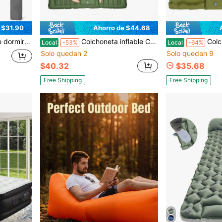
 $31.90
Ahorro de $44.68
nismo, senderismo, viajes, tienda de campaña, artículos esenciales para exteriores, individual, gris, azul
Colchoneta inflable CAMULAND con almohada, bomba de pie incorporada, autoinflable, compacta, para acampar, mochilear, hacer senderismo, viajar, tienda de campaña
Colchoneta de dormir doble - Autoinflable de 4"
Local
-53%
Local
-64%
Solo quedan 2
Solo quedan 9
$40.32
$35.68
Free Shipping
Free Shipping