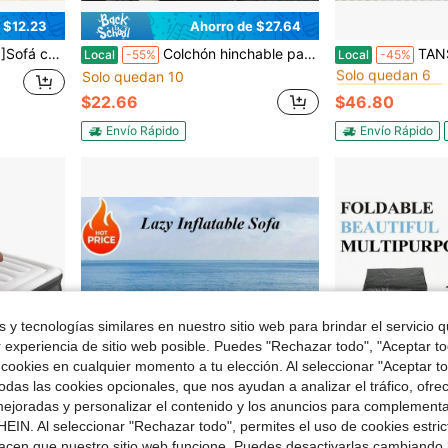
 $12.23
Ahorro de $27.64
#3 Más vendidos
l para playa, festivales, senderismo y camping | Regalo navideño
Colchón hinchable para exteriores, colchón hinchable para coche (con bomba de aire), apto para asientos traseros, colchón hinchable universal para coches y SUV. Un artículo esencial para viajes al aire libre, excursiones por carretera y otras actividades al aire libre.
TANSTRIDER Colchón inflable tamaño Queen con bomb
Local
-55%
Local
-45%
Solo quedan 6
Solo quedan 10
#3 Más vendidos
#3 Más vendidos
Solo quedan 6
Solo quedan 6
$22.66
$46.80
#3 Más vendidos
Solo quedan 6
Envío Rápido
Envío Rápido
 y tecnologías similares en nuestro sitio web para brindar el servicio qu
r experiencia de sitio web posible. Puedes "Rechazar todo", "Aceptar t
 cookies en cualquier momento a tu elección. Al seleccionar "Aceptar to
das las cookies opcionales, que nos ayudan a analizar el tráfico, ofre
ejoradas y personalizar el contenido y los anuncios para complementa
EIN. Al seleccionar "Rechazar todo", permites el uso de cookies estri
6
acen que nuestro sitio web funcione. Puedes desactivarlas cambiando 