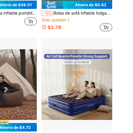
Ahorro de $46.01
Ahorro de $0.82
 rosa para el asiento trasero del automóvil con almohadas para viajes por carretera y campamentos al aire libre
Bolsa de sofá inflable holgado, sofá cama portátil para camping, silla de descanso para festival de música, sofá inflable holgado con bolsa de transporte, silla de playa portátil impermeable y a prueba de fugas, adecuada para camping al aire libre, viajes, senderismo, piscina, fiesta en la playa
-18%
Solo quedan 1
$3.78
Ahorro de $4.72