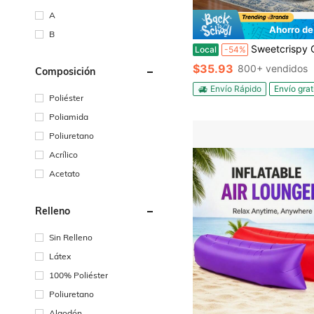
A
Ahorro de
B
Sweetcrispy Colchón de aire crujiente y dulce, colchón inflable con bomba incorporada de alta capacidad, de doble altura, ajustable, con d
Local
-54%
$35.93
800+ vendidos
Composición
Envío Rápido
Envío grat
Poliéster
Poliamida
Poliuretano
Acrílico
Acetato
Relleno
Sin Relleno
Látex
100% Poliéster
Poliuretano
Algodón