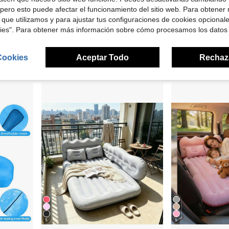
 $54.78
Ahorro de $8.27
pero esto puede afectar el funcionamiento del sitio web. Para obtener
 que utilizamos y para ajustar tus configuraciones de cookies opcional
ar, campamento y viaje, parte superior suave e impermeable
Sofá cama portátil inflable rápido: soporta un peso de 440,92 libras, se puede inflar rápidamente en 5 segundos, viene en 6 opciones de color, adecuado para uso intensivo en exteriores, liviano y compacto, adecuado para playas, festivales de música, caminatas y viajes - viene con una bolsa portátil para fácil almacenamiento y transporte
Sofá inflable multifuncional 5 en 1, cama inf
Local
-53%
-21%
kies". Para obtener más información sobre cómo procesamos los datos
$7.23
$53.58
50+ vendidos
Envío Rápido
Cookies
Aceptar Todo
Rechaz
1
otros vendedores
5
5