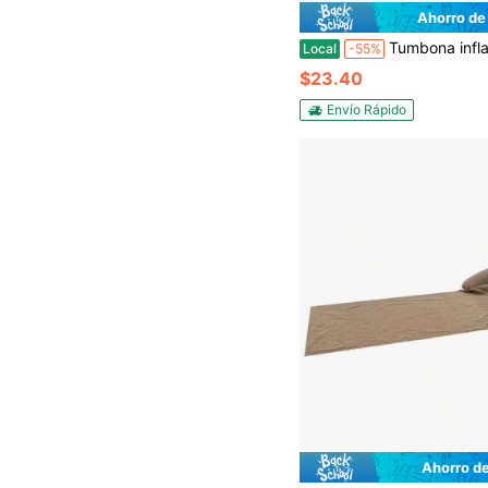
Ahorro de
Tumbona inflable Sofá de aire Cama perezosa Viaje Camping Silla de playa inflable y bolsa Tumbona inflable Sofá cama de playa Silla Tumbona
Local
-55%
$23.40
Envío Rápido
Ahorro d