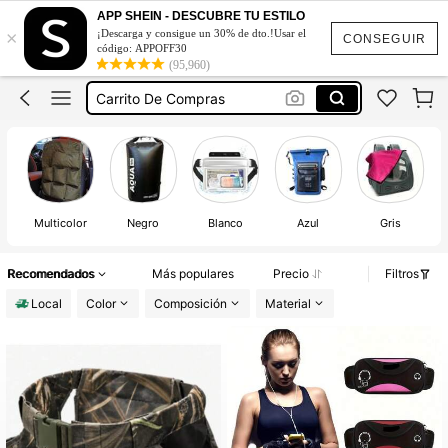
Waterfly
APP SHEIN - DESCUBRE TU ESTILO
×
¡Descarga y consigue un 30% de dto.!Usar el
Pecheras Para Hombre
CONSEGUIR
código: APPOFF30
(95,960)
Carrito De Compras
Bulto Impermeable
Mochilas Impermeables
Waterfly
Pecheras Para Hombre
Multicolor
Negro
Blanco
Azul
Gris
Recomendados
Más populares
Precio
Filtros
Local
Color
Composición
Material