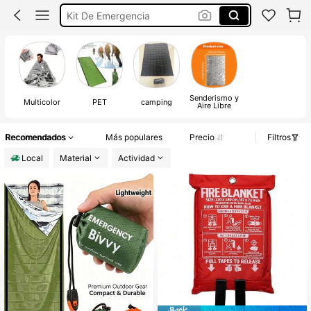
Kit De Emergencia
Kit De Supervivencia
Camping Para Acampar
Manta Termica
Senderismo y
Multicolor
PET
camping
Aire Libre
Recomendados
Más populares
Precio
Filtros
Local
Material
Actividad