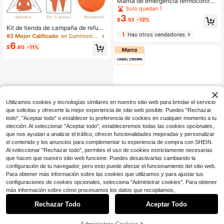
Manta de emergencia termocontraí
ble, material PET, adecuada para c
Solo quedan 1
amping, senderismo y actividades a
3
$
.53
-12%
l aire libre en todas las estaciones
Kit de tienda de campaña de refugi
1
Hay otros vendedores
o de emergencia para 2 personas, i
#2 Mejor Calificado
en Suministros de supervivencia y seguridad al air
ncluye tienda de tubo de película d
6
$
.60
-11%
e poliéster, saco de dormir, manta té
rmica impermeable para exteriores
SOS, reutilizable, para camping
Utilizamos cookies y tecnologías similares en nuestro sitio web para brindar el servicio
que solicitas y ofrecerte la mejor experiencia de sitio web posible. Puedes "Rechazar
todo", "Aceptar todo" o establecer tu preferencia de cookies en cualquier momento a tu
elección. Al seleccionar "Aceptar todo", estableceremos todas las cookies opcionales,
que nos ayudan a analizar el tráfico, ofrecer funcionalidades mejoradas y personalizar
el contenido y los anuncios para complementar tu experiencia de compra con SHEIN.
Al seleccionar "Rechazar todo", permites el uso de cookies estrictamente necesarias
que hacen que nuestro sitio web funcione. Puedes desactivarlas cambiando la
configuración de tu navegador, pero esto puede afectar el funcionamiento del sitio web.
Para obtener más información sobre las cookies que utilizamos y para ajustar tus
Ahorro de $1.76
configuraciones de cookies opcionales, selecciona "Administrar cookies". Para obtener
1
más información sobre cómo procesamos los datos que recopilamos,
0
CAMEL CROWN
Rechazar Todo
Aceptar Todo
CAMEL CROWN Manta térmica de
6
emergencia, manta de prevención d
$
.14
-22%
e hipotermia para exteriores, equipo