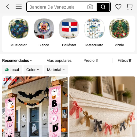
Bandera De Cuba 🇨🇺
Honduras Flag
Bandera De Honduras
Multicolor
Blanco
Poliéster
Metacrilato
Vidrio
Recomendados
Más populares
Precio
Filtros
Local
Color
Material