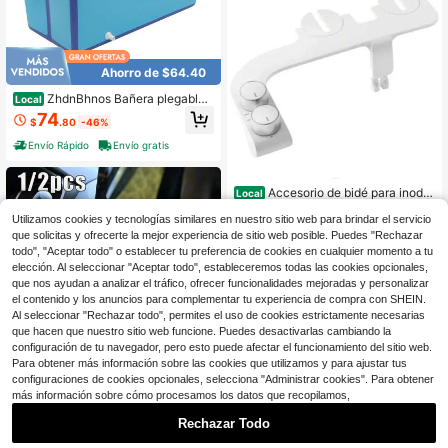
Ahorro de $64.40
ZhdnBhnos Bañera plegable
Local
grande, 150L (39,63 galones) Bañer
74
$
.80
-46%
a portátil y plegable con tapón de dr
enaje, bañera independiente rosa, f
Envío Rápido
Envío gratis
ácil de almacenar y transportar - Id
eal para el hogar, apartamento, viaj
es (Azul)
Accesorio de bidé para inodor
Local
o con agua fría y caliente, ultra delg
Solo quedan 10
Utilizamos cookies y tecnologías similares en nuestro sitio web para brindar el servicio
ado, sin instalación en el inodoro, la
2,415
vado trasero y femenino con autoli
que solicitas y ofrecerte la mejor experiencia de sitio web posible. Puedes "Rechazar
$
.00
-43%
mpieza
todo", "Aceptar todo" o establecer tu preferencia de cookies en cualquier momento a tu
Envío gratis
elección. Al seleccionar "Aceptar todo", estableceremos todas las cookies opcionales,
1
Hay otros vendedores
que nos ayudan a analizar el tráfico, ofrecer funcionalidades mejoradas y personalizar
el contenido y los anuncios para complementar tu experiencia de compra con SHEIN.
Al seleccionar "Rechazar todo", permites el uso de cookies estrictamente necesarias
que hacen que nuestro sitio web funcione. Puedes desactivarlas cambiando la
configuración de tu navegador, pero esto puede afectar el funcionamiento del sitio web.
Para obtener más información sobre las cookies que utilizamos y para ajustar tus
configuraciones de cookies opcionales, selecciona "Administrar cookies". Para obtener
más información sobre cómo procesamos los datos que recopilamos,
Rechazar Todo
1