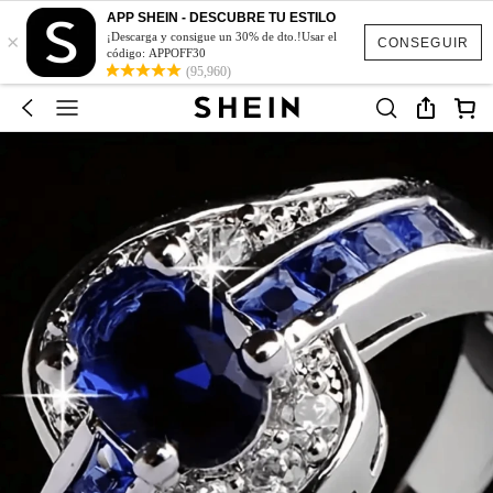
APP SHEIN - DESCUBRE TU ESTILO
×
¡Descarga y consigue un 30% de dto.!Usar el
CONSEGUIR
código: APPOFF30
(95,960)