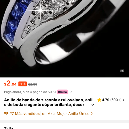
1/5
2
-11%
$
.04
$2.30
Paga ahora, o en 4 pagos de $0.51
Anillo de banda de zirconia azul ovalado, anill
4.79
(
500+
)
o de boda elegante súper brillante, decor
ación de joyas
#
7
Más vendidos
en Azul Mujer Anillo Único
Talla