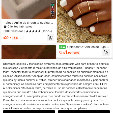
19
1 pieza Anillo de circonita cúbica el
egante, regalo de joyería de boda, c
Clientes habituales
ompromiso y aniversario para la muj
600+ vendidos
(1000+)
er para el Día de San Valentín
2
$
.10
-9%
4 piezas/Set Anillos de Lujo Li
NEW
gero, Joyería para Dedos del Pie Es
1
$
.90
-27%
tilo INS para Vacaciones en la Play
a
Utilizamos cookies y tecnologías similares en nuestro sitio web para brindar el servicio
que solicitas y ofrecerte la mejor experiencia de sitio web posible. Puedes "Rechazar
todo", "Aceptar todo" o establecer tu preferencia de cookies en cualquier momento a tu
elección. Al seleccionar "Aceptar todo", estableceremos todas las cookies opcionales,
que nos ayudan a analizar el tráfico, ofrecer funcionalidades mejoradas y personalizar
el contenido y los anuncios para complementar tu experiencia de compra con SHEIN.
Al seleccionar "Rechazar todo", permites el uso de cookies estrictamente necesarias
que hacen que nuestro sitio web funcione. Puedes desactivarlas cambiando la
configuración de tu navegador, pero esto puede afectar el funcionamiento del sitio web.
Para obtener más información sobre las cookies que utilizamos y para ajustar tus
4
configuraciones de cookies opcionales, selecciona "Administrar cookies". Para obtener
11
#2 Más vendidos
en Diamante de imitación Anillos De Mujer
más información sobre cómo procesamos los datos que recopilamos,
Ahorro de $0.45
¡Casi agotado!