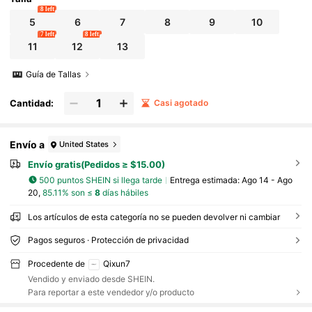
8 left
5
6
7
8
9
10
7 left
8 left
11
12
13
Guía de Tallas
Cantidad:
Casi agotado
Envío a
United States
Envío gratis(Pedidos ≥ $15.00)
500 puntos SHEIN si llega tarde
Entrega estimada:
Ago 14 - Ago
20,
85.11% son ≤
8
días hábiles
Los artículos de esta categoría no se pueden devolver ni cambiar
Pagos seguros · Protección de privacidad
Procedente de
Qixun7
Vendido y enviado desde SHEIN.
Para reportar a este vendedor y/o producto