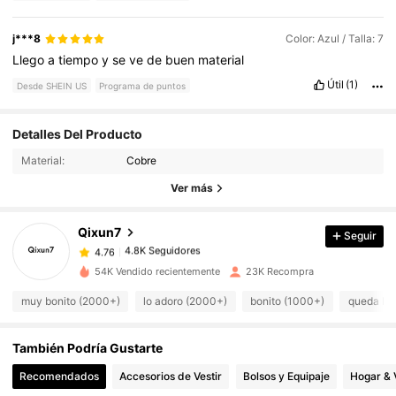
j***8
Color: Azul / Talla: 7
Llego
a
tiempo
y
se
ve
de
buen
material
Útil
(1)
Desde SHEIN US
Programa de puntos
4.8K Seguidores
4.76
Detalles Del Producto
Material:
Cobre
4.8K Seguidores
4.76
Ver más
Qixun7
Seguir
4.8K Seguidores
4.76
t***1
pagó
Hace 9 horas
54K Vendido recientemente
23K Recompra
4.8K Seguidores
4.76
muy bonito (2000+)
lo adoro (2000+)
bonito (1000+)
queda bi
También Podría Gustarte
4.8K Seguidores
4.76
Recomendados
Accesorios de Vestir
Bolsos y Equipaje
Hogar & 