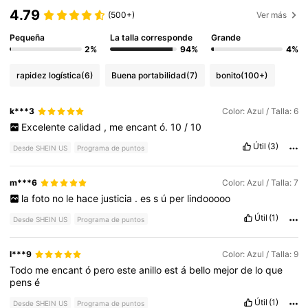
4.79
(500+)
Ver más
Pequeña
La talla corresponde
Grande
2%
94%
4%
rapidez logística
(6)
Buena portabilidad
(7)
bonito
(100+)
k***3
Color: Azul / Talla: 6
Excelente
calidad
,
me
encant
ó.
10
/
10
Útil
(3)
Desde SHEIN US
Programa de puntos
m***6
Color: Azul / Talla: 7
la
foto
no
le
hace
justicia
.
es
s
ú
per
lindooooo
Útil
(1)
Desde SHEIN US
Programa de puntos
l***9
Color: Azul / Talla: 9
Todo
me
encant
ó
pero
este
anillo
est
á
bello
mejor
de
lo
que
pens
é
Útil
(1)
Desde SHEIN US
Programa de puntos