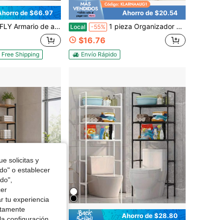
Ahorro de $66.97
Ahorro de $20.54
o con estante ajustable y puertas dobles, organizador para ahorrar espacio en el baño sobre el inodoro con estante abierto, estante para inodoro independiente de madera más alto
1 pieza Organizador de maquillaje montado en la pared sin perforación, organizador de cosméticos a prueba de polvo, organizadores y almacenamiento de baño, organizadores de cuidado de la piel para el tocador, dormitorio
Local
-55%
$16.76
Free Shipping
Envío Rápido
e solicitas y
odo" o establecer
do",
cer
r tu experiencia
ctamente
Ahorro de $28.80
la configuración