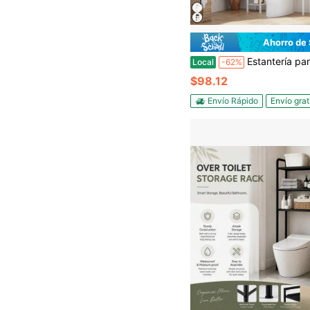
Ahorro de
Estantería para el baño sobre el inodoro - Gabinete de almacenamiento de 2 puertas, organizador de baño autoportante, 
Local
-62%
$98.12
Envío Rápido
Envío grat