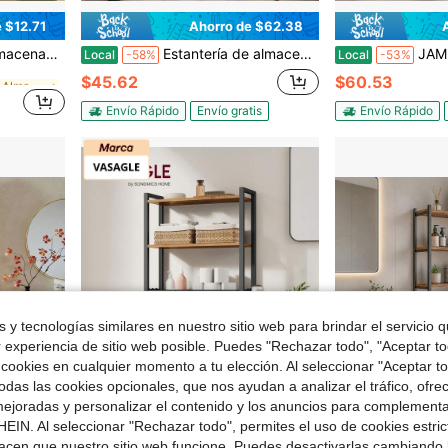
 $12.71
Ahorro de $62.38
en Familiar Almacenamiento sobre el inodoro
tante de almacenamiento para baño que ahorra espacio
Estantería de almacenamiento de 4 niveles sobre el inodoro, de madera, independiente, que ahorra espacio, organizador de baño multifuncional, estante para baño, lavadero, hogar, ahorrador de espacio
JAMFLY Armario de almacenamiento sobre el inodor
Local
-58%
Local
-53%
en Familiar Almacenamiento sobre el inodoro
en Familiar Almacenamiento sobre el inodoro
$45.62
$60.53
en Familiar Almacenamiento sobre el inodoro
Envío Rápido
Envío gratis
Envío Rápido
 y tecnologías similares en nuestro sitio web para brindar el servicio qu
r experiencia de sitio web posible. Puedes "Rechazar todo", "Aceptar t
 cookies en cualquier momento a tu elección. Al seleccionar "Aceptar to
das las cookies opcionales, que nos ayudan a analizar el tráfico, ofre
ejoradas y personalizar el contenido y los anuncios para complementa
EIN. Al seleccionar "Rechazar todo", permites el uso de cookies estri
 $114.39
Ahorro de $40.81
acen que nuestro sitio web funcione. Puedes desactivarlas cambiando 