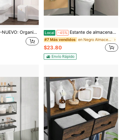
l inodoro, estantería de madera ajustable de 4 niveles para habitaciones pequeñas, estante ahorrador de espacio, 92 a 116 pulgadas de alto, gabinete estrecho, marrón rústico
Estante de almacenamiento para inodoro independiente de 3 niveles con diseño ajustable y ganchos para cestas, ahorra espacio, ideal para toallas y artículos de aseo.
Local
-45%
en Negro Almacenamiento sobre el inodoro
#7 Más vendidos
$23.80
Envío Rápido