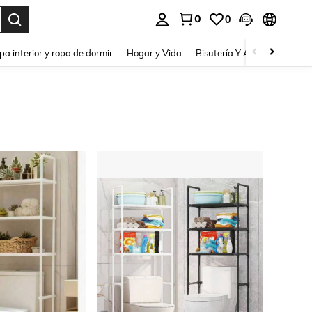
0
0
pa interior y ropa de dormir
Hogar y Vida
Bisutería Y Accesorios
Be