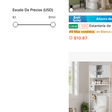
Escala De Precios (USD)
$
3
$
550
Ahorro de
Estantería de almacenamiento sobre el inodoro con entrega local, organizador de baño de 3 niveles que ahorra espacio, unidad 
Local
-59%
#8 Más vendidos
$10.87