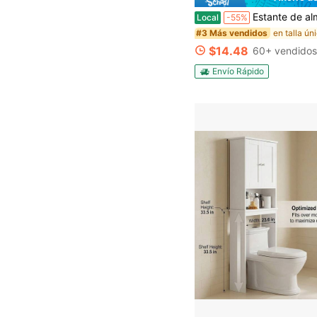
Estante de almacenamiento para inodoro con diseño de rejilla mejorado, estante de pie para inodoro, organizadores y almacenamiento para baño, gancho con correa
Local
-55%
#3 Más vendidos
$14.48
60+ vendido
Envío Rápido