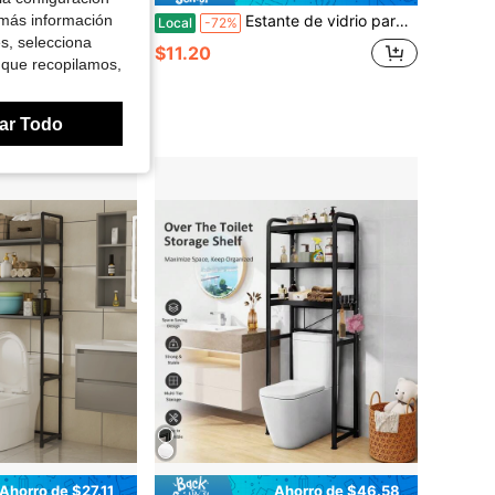
 más información
 granja para sobre el inodoro, estante de almacenamiento con marco de metal resistente para toallas & artículos de tocador del baño
Estante de vidrio para inodoro SAYGOER, estantería de almacenamiento de 3 niveles para inodoro, estante organizador de baño ajustable, estante blanco ahorrador de espacio
Local
-72%
es, selecciona
$11.20
 que recopilamos,
ores
ar Todo
Ahorro de $27.11
Ahorro de $46.58