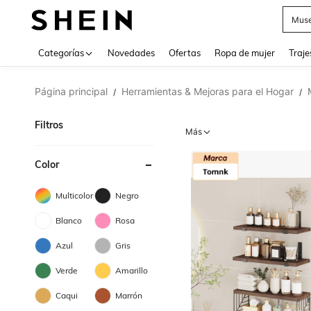
Muse
Categorías
Novedades
Ofertas
Ropa de mujer
Traje
Página principal
Herramientas & Mejoras para el Hogar
/
/
Filtros
Más
Color
Multicolor
Negro
Blanco
Rosa
Azul
Gris
Verde
Amarillo
Caqui
Marrón