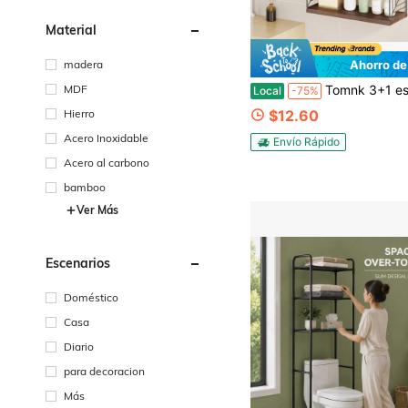
Material
madera
Ahorro de
MDF
Tomnk 3+1 estantes de baño sobre el inodoro, estantes flotantes de 40 cm, decoración de pared, decoración de habitación para bañ
Local
-75%
Hierro
$12.60
Acero Inoxidable
Envío Rápido
Acero al carbono
bamboo
Ver Más
Escenarios
Doméstico
Casa
Diario
para decoracion
Más