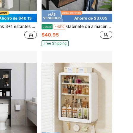
Ahorro de $40.13
Ahorro de $37.05
nodoro, estantes flotantes de madera rústica con marco de metal y barra para toallas para baño, cocina, dormitorio, sala de estar, decoración del hogar y organizador de baño, de vuelta al colegio en verano
Gabinete de almacenamiento sobre el inodoro, gabinete de almacenamiento de baño sobre el inodoro que se ajusta a la mayoría de los inodoros, estantería sobre el inodoro, organizador de estantería de baño con cajones de tela, marrón rústico
Local
-48%
$40.95
Free Shipping