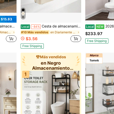
 $15.83
de estantería de metal blanco para toallas y artículos de tocador
Cesta de almacenamiento de papel higiénico de gran capacidad para 12 rollos mega, organizador de accesorios de baño con soporte
2026-NUEVO: Organizador de baño, almacenamiento sobre e
Local
-84%
Local
NEW
en Blanco Almacenamiento sobre el inodoro
en Diariamente Almacenamiento sobre el inodoro
#10 Más vendidos
$233.97
$3.56
Free Shipping
Free Shipping
Más vendidos
en Negro
Almacenamiento
sobre el inodoro
1