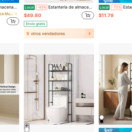
 para el borde, accesorios de baño, estante para lavadora, organizador para balcón
Estantería de almacenamiento Quikraen de 3 niveles sobre el inodoro con 3 estantes ajustables, organizador de baño ahorrador de espacio con 4 ganchos, estante independiente sobre el inodoro para baño y lavandería (Marrón)
Estante de 3 niveles negro sobre el inodoro, organizador de baño
Local
-45%
Local
-70%
en talla única Muebles de baño
$49.80
$11.79
s
Envío gratis
5
otros vendedores