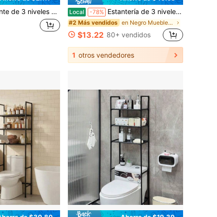
 con estantes y gabinete sobre el inodoro, estante independiente ahorrador de espacio para toallas, toallas de baño y artículos de tocador, organizador ahorrador de espacio sobre el inodoro, gabinete de baño para lavandería,
Estantería de 3 niveles sobre el inodoro, organizador de baño independiente de color negro, carro de almacenamiento de espacio para toallas y artículos de tocador
Local
-78%
en Negro Muebles de baño
#2 Más vendidos
$13.22
80+ vendidos
1
otros vendedores