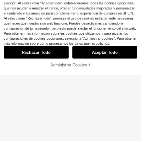
echa a Mano, Regalo de Navidad,
elección. Al seleccionar "Aceptar todo", estableceremos todas las cookies opcionales,
Sin Marco
que nos ayudan a analizar el tráfico, ofrecer funcionalidades mejoradas y personalizar
el contenido y los anuncios para complementar tu experiencia de compra con SHEIN.
Al seleccionar "Rechazar todo", permites el uso de cookies estrictamente necesarias
que hacen que nuestro sitio web funcione. Puedes desactivarlas cambiando la
configuración de tu navegador, pero esto puede afectar el funcionamiento del sitio web.
Para obtener más información sobre las cookies que utilizamos y para ajustar tus
configuraciones de cookies opcionales, selecciona "Administrar cookies". Para obtener
Mostrar artículos similares con stock
Ver todo
más información sobre cómo procesamos los datos que recopilamos,
Clientes habituales
Ahorro de $0.58
Rechazar Todo
Aceptar Todo
Lo sentimos, este producto está agotado.
¡Casi agotado!
Kit de arte de pintura de diam
Local
antes de perlas navideñas DIY, man
Clientes habituales
Clientes habituales
Bolígrafo de rodillo para pintura de
4
$
.95
-51%
ualidades de arte de perlas navideñ
Ahorro de $0.30
diamantes DIY, fácil de controlar, pu
¡Casi agotado!
¡Casi agotado!
Administrar Cookies
AGOTADO
Nuevo Kit de Pintura de Diamantes
as 3D lindas para adultos principian
nta de rodillo, herramienta para pint
100+ vendidos
5D DIY - Tema Navideño - Carden
Clientes habituales
Solo quedan 8
1 pieza Kit de pintura de diamantes
tes, decoración de pared navideña,
ura de diamantes adecuada para pi
al junto a la Ventana y Árbol de Nav
¡Casi agotado!
2
DIY - Gato, decoración del hogar d
80+ vendidos
50+ vendidos
alivio del estrés y sanación
ntura de diamantes DIY, bolígrafo n
$
.52
-19%
idad, Obra de Arte de Mosaico de D
e diamantes bordados completos, 1
o incluido
3
3
iamantes Redondos sin Marco, Dec
$
.30
-8%
con cupón
$
.14
-10%
1.8*15.7in
oración Creativa Hecha a Mano pa
ra el Hogar & Oficina, Regalo Navid
eño
Ahorro de $1.40