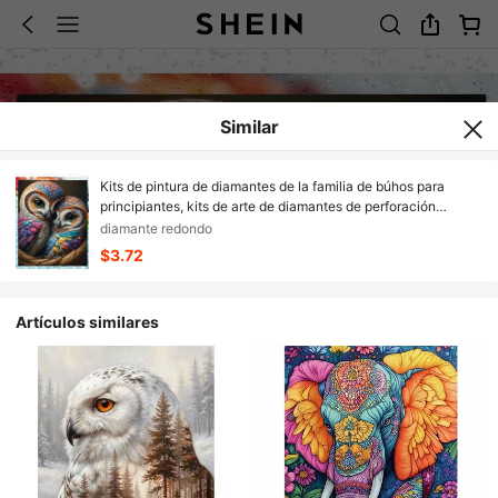
Similar
Kits de pintura de diamantes de la familia de búhos para
principiantes, kits de arte de diamantes de perforación
redonda completa para adultos, pintura de búhos por
diamante redondo
diamante, pintura de diamantes 5D DIY Dot Gem Art, para
$3.72
decoración de pared del hogar
Artículos similares