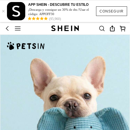
APP SHEIN - DESCUBRE TU ESTILO
×
¡Descarga y consigue un 30% de dto.!Usar el
CONSEGUIR
código: APPOFF30
(95,960)