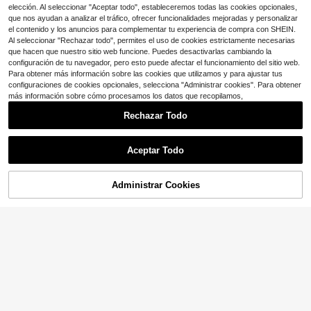
mascotas
elección. Al seleccionar "Aceptar todo", estableceremos todas las cookies opcionales,
que nos ayudan a analizar el tráfico, ofrecer funcionalidades mejoradas y personalizar
el contenido y los anuncios para complementar tu experiencia de compra con SHEIN.
Al seleccionar "Rechazar todo", permites el uso de cookies estrictamente necesarias
que hacen que nuestro sitio web funcione. Puedes desactivarlas cambiando la
configuración de tu navegador, pero esto puede afectar el funcionamiento del sitio web.
Para obtener más información sobre las cookies que utilizamos y para ajustar tus
configuraciones de cookies opcionales, selecciona "Administrar cookies". Para obtener
más información sobre cómo procesamos los datos que recopilamos,
Rechazar Todo
Ahorro de $0.94
Aceptar Todo
2/4/6/14 piezas Juguetes de peluc
he con sonido lindos para perros pe
100+ vendidos
queños y gatos - Paquete de regalo
2
Administrar Cookies
¡23% DE DESCUENTO!
AÑADIR A LA BOLSA
$
.56
-27%
con cupón
para mascotas - Jalar, masticar, lim
piar, juego interactivo (Estilo lindo)
PETSIN
PETSIN Juguete de pelota con cuer
da para perros con diseño de dibujo
3
$
.23
-15%
s animados, con sonido, duradero e
interactivo, adecuado para entrenar
y entretener a perros pequeños y m
edianos