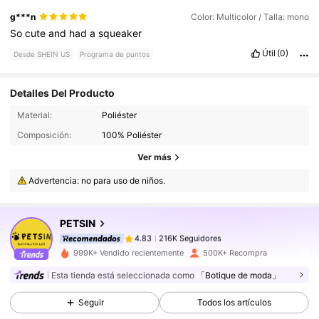
g***n
Color: Multicolor / Talla: mono
So
cute
and
had
a
squeaker
Útil
(0)
Desde SHEIN US
Programa de puntos
Detalles Del Producto
Material:
Poliéster
Composición:
100% Poliéster
216K Seguidores
4.83
Ver más
Advertencia: no para uso de niños.
216K Seguidores
4.83
PETSIN
216K Seguidores
4.83
l***k
pagó
Hace 5 horas
999K+ Vendido recientemente
500K+ Recompra
Esta tienda está seleccionada como
「Botique de moda」
216K Seguidores
4.83
Seguir
Todos los artículos