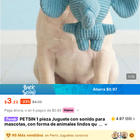
1/16
Ahorra $0.97
3
-23%
$
.23
$4.20
Paga ahora, o en 4 pagos de $0.80
PETSIN 1 pieza Juguete con sonido para
4.97
(
69
)
mascotas, con forma de animales lindos qu
e incluyen vaca, elefante, conejo, koala, cerd
o, mono, gato, con dispositivo de sonido incorp
#
6
Más vendidos
en Perro Juguetes sonoros
orado activado por mordida, para atraer la atenc