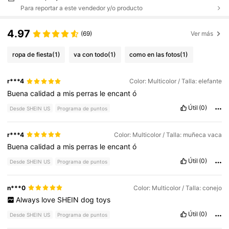
Para reportar a este vendedor y/o producto
4.97
(69)
Ver más
ropa de fiesta
(1)
va con todo
(1)
como en las fotos
(1)
r***4
Color: Multicolor / Talla: elefante
Buena
calidad
a
mis
perras
le
encant
ó
Útil
(0)
Desde SHEIN US
Programa de puntos
r***4
Color: Multicolor / Talla: muñeca vaca
Buena
calidad
a
mis
perras
le
encant
ó
Útil
(0)
Desde SHEIN US
Programa de puntos
n***0
Color: Multicolor / Talla: conejo
Always
love
SHEIN
dog
toys
Útil
(0)
Desde SHEIN US
Programa de puntos