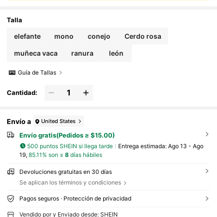
ión de la mascota, adecuado para perros median
os/pequeños para aliviar el rechinamiento de di
Talla
entes, alivio de la dentición, entretenimiento de
confinamiento solitario, juego de buscar, sumini
elefante
mono
conejo
Cerdo rosa
stros para mascotas, juguete para mascotas
muñeca vaca
ranura
león
Guía de Tallas
Cantidad:
Envío a
United States
Envío gratis(Pedidos ≥ $15.00)
500 puntos SHEIN si llega tarde
Entrega estimada:
Ago 13 - Ago
19,
85.11% son ≤
8
días hábiles
Devoluciones gratuitas en 30 días
Se aplican los términos y condiciones
Pagos seguros · Protección de privacidad
Vendido por y Enviado desde: SHEIN