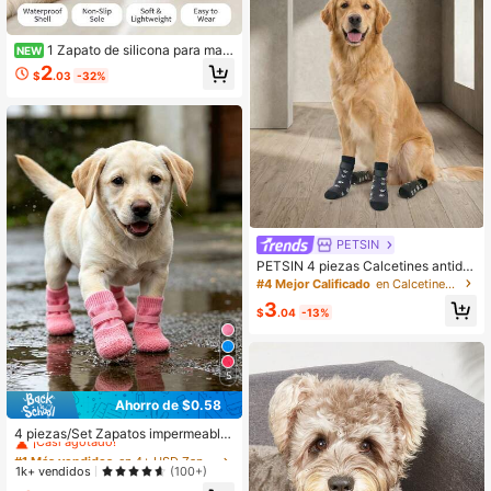
1 Zapato de silicona para mas
NEW
cotas, material impermeable que se
2
$
.03
-32%
puede usar como zapatos de lluvia,
no moja ni ensucia los pies, zapatos
de exterior para mascotas Rain Ang
els
PETSIN
PETSIN 4 piezas Calcetines antide
slizantes para perros, protectores d
#4 Mejor Calificado
en Calcetines para mascotas
e patas de mascotas suaves y ajust
3
ables, zapatos para perros, zapatos
$
.04
-13%
para mascotas, calcetines para perr
os y gatos, protectores de patas de
mascotas antideslizantes para inter
iores y exteriores de doble cara, ad
5
ecuados para perros pequeños, me
dianos y grandes, accesorios respir
Ahorro de $0.58
#1 Más vendidos
en 4+ USD Zapatos y calcetines para mascotas
ables para cubrir las patas de perro
¡Casi agotado!
4 piezas/Set Zapatos impermeable
s para exteriores, color negro
s para perro (estilo aleatorio), antide
#1 Más vendidos
#1 Más vendidos
en 4+ USD Zapatos y calcetines para mascotas
en 4+ USD Zapatos y calcetines para mascotas
slizantes, suela blanda, resistentes
¡Casi agotado!
¡Casi agotado!
1k+ vendidos
(100+)
a arañazos, lavables y reutilizables,
#1 Más vendidos
en 4+ USD Zapatos y calcetines para mascotas