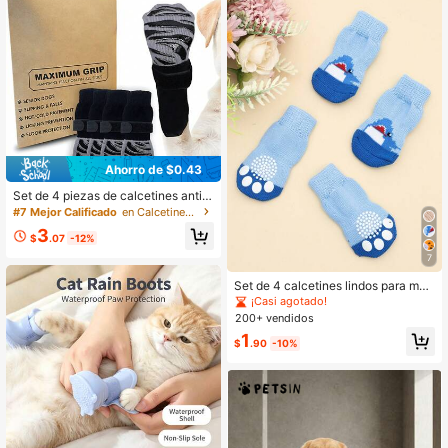
Ahorro de $0.43
Set de 4 piezas de calcetines antid
eslizantes para mascotas (gatos y p
#7 Mejor Calificado
en Calcetines para mascotas
erros) de doble cara - Empaque en
3
bolsa de regalo/bolsa OPP
$
.07
-12%
7
Set de 4 calcetines lindos para mas
cotas, calcetines protectores antide
¡Casi agotado!
slizantes para patas de perros pequ
200+ vendidos
eños como Poodle, Yorkshire Terrie
1
r, Chihuahua, para uso en interiores
$
.90
-10%
para evitar caídas