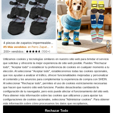
4 piezas de zapatos impermeables
para perros pequeños para proteger
#5 Más vendidos
en Perro Zapatos y botas para mascotas
sus patas y mantenerlas secas
200+ vendidos
(100+)
2
Calcetines para perros mascot
NEW
$
.80
-7%
Utilizamos cookies y tecnologías similares en nuestro sitio web para brindar el servicio
as antideslizantes y antiarañazos, c
2
que solicitas y ofrecerte la mejor experiencia de sitio web posible. Puedes "Rechazar
$
.09
-16%
ubiertas para pies silenciosas para i
todo", "Aceptar todo" o establecer tu preferencia de cookies en cualquier momento a tu
nteriores, antisucios y antideslizant
es, con patrón de dibujos animados
elección. Al seleccionar "Aceptar todo", estableceremos todas las cookies opcionales,
lindos para perros pequeños y medi
que nos ayudan a analizar el tráfico, ofrecer funcionalidades mejoradas y personalizar
anos, cubiertas para pies de mascot
el contenido y los anuncios para complementar tu experiencia de compra con SHEIN.
as que protegen los suelos, antidesl
Al seleccionar "Rechazar todo", permites el uso de cookies estrictamente necesarias
izantes, resistentes al desgaste, ant
que hacen que nuestro sitio web funcione. Puedes desactivarlas cambiando la
isucios y antiarañazos, estilo univer
configuración de tu navegador, pero esto puede afectar el funcionamiento del sitio web.
sal para casa y exteriores, múltiples
Para obtener más información sobre las cookies que utilizamos y para ajustar tus
patrones adorables disponibles, có
modos, transpirables, elásticos, no
configuraciones de cookies opcionales, selecciona "Administrar cookies". Para obtener
constrictivos, antiarañazos y antica
más información sobre cómo procesamos los datos que recopilamos,
ída de pelo, suministros esenciales
para mascotas para el hogar y pase
Rechazar Todo