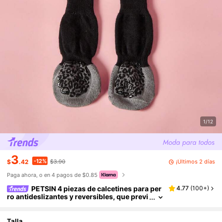
1/12
3
-12%
¡Últimos 2 días
$
.42
$3.90
Paga ahora, o en 4 pagos de $0.85
PETSIN 4 piezas de calcetines para per
4.77
(
100+
)
ro antideslizantes y reversibles, que previ
enen el lamer y morder los pisos de mader
a dura, con agarre fuerte y protección de las p
atas contra rasguños
Talla