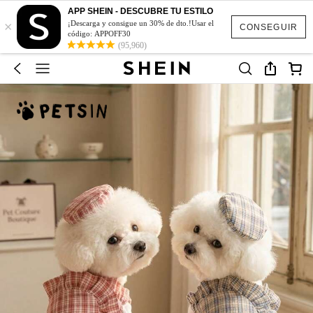
APP SHEIN - DESCUBRE TU ESTILO
×
¡Descarga y consigue un 30% de dto.!Usar el
CONSEGUIR
código: APPOFF30
(95,960)