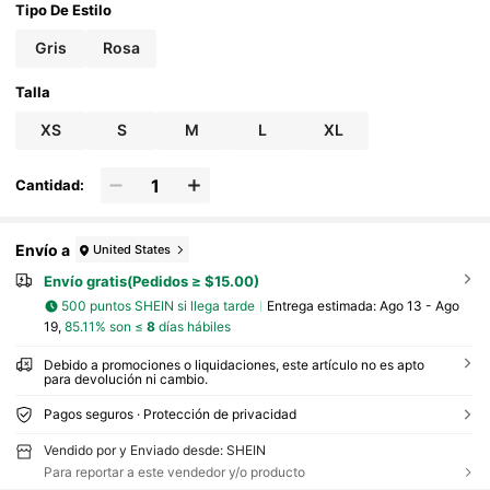
ampadas, ropa para animales pequeños, protecci
Tipo De Estilo
ón solar fresca
Gris
Rosa
Talla
XS
S
M
L
XL
Cantidad:
Envío a
United States
Envío gratis(Pedidos ≥ $15.00)
500 puntos SHEIN si llega tarde
Entrega estimada:
Ago 13 - Ago
19,
85.11% son ≤
8
días hábiles
Debido a promociones o liquidaciones, este artículo no es apto
para devolución ni cambio.
Pagos seguros · Protección de privacidad
Vendido por y Enviado desde: SHEIN
Para reportar a este vendedor y/o producto