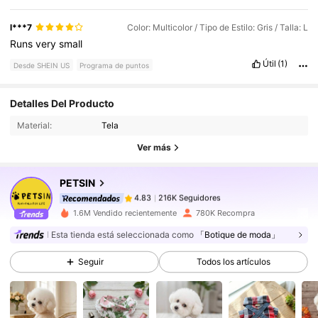
l***7
Color: Multicolor / Tipo de Estilo: Gris / Talla: L
Runs
very
small
Útil
(1)
Desde SHEIN US
Programa de puntos
216K Seguidores
4.83
Detalles Del Producto
Material:
Tela
216K Seguidores
4.83
Ver más
PETSIN
216K Seguidores
4.83
t***a
pagó
Hace 8 horas
1.6M Vendido recientemente
780K Recompra
216K Seguidores
4.83
Esta tienda está seleccionada como
「Botique de moda」
Seguir
Todos los artículos
216K Seguidores
4.83