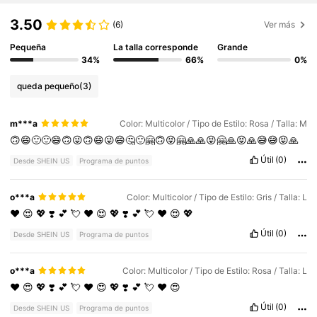
3.50
(6)
Ver más
Pequeña
La talla corresponde
Grande
34%
66%
0%
queda pequeño
(3)
m***a
Color: Multicolor / Tipo de Estilo: Rosa / Talla: M
🙃😄🙂🙂😄🙃😜🙃😄😜😄🤔🙂🤗🙃😝🤗🙏🙏😝🤗🙏😝🙏😅😅😝🙏
Útil
(0)
Desde SHEIN US
Programa de puntos
o***a
Color: Multicolor / Tipo de Estilo: Gris / Talla: L
❤️
😍
💖
❣️
💕
💘
❤️
😍
💖
❣️
💕
💘
❤️
😍
💖
Útil
(0)
Desde SHEIN US
Programa de puntos
o***a
Color: Multicolor / Tipo de Estilo: Rosa / Talla: L
❤️
😍
💖
❣️
💕
💘
❤️
😍
💖
❣️
💕
💘
❤️
😍
Útil
(0)
Desde SHEIN US
Programa de puntos