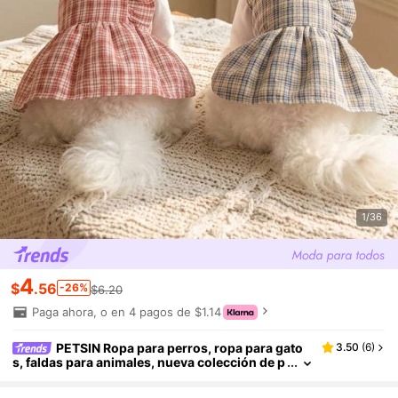
1/36
4
$
.56
-26%
$6.20
Paga ahora, o en 4 pagos de $1.14
PETSIN Ropa para perros, ropa para gato
3.50
(
6
)
s, faldas para animales, nueva colección de p
rimavera/verano para mascotas, vestido para
cachorros, vestido versátil de princesa, rayas est