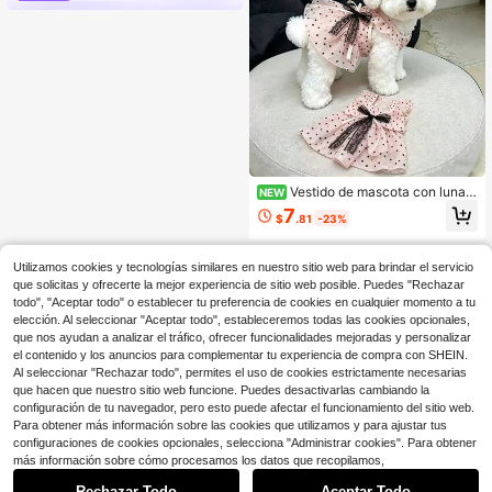
Vestido de mascota con lunare
NEW
s y encaje, falda de ballet de tul de
7
$
.81
-23%
verano, atuendo elegante de estilo
princesa para boda y fiesta, adecua
do para perros y gatos
Utilizamos cookies y tecnologías similares en nuestro sitio web para brindar el servicio
que solicitas y ofrecerte la mejor experiencia de sitio web posible. Puedes "Rechazar
todo", "Aceptar todo" o establecer tu preferencia de cookies en cualquier momento a tu
elección. Al seleccionar "Aceptar todo", estableceremos todas las cookies opcionales,
que nos ayudan a analizar el tráfico, ofrecer funcionalidades mejoradas y personalizar
el contenido y los anuncios para complementar tu experiencia de compra con SHEIN.
Al seleccionar "Rechazar todo", permites el uso de cookies estrictamente necesarias
que hacen que nuestro sitio web funcione. Puedes desactivarlas cambiando la
configuración de tu navegador, pero esto puede afectar el funcionamiento del sitio web.
Para obtener más información sobre las cookies que utilizamos y para ajustar tus
configuraciones de cookies opcionales, selecciona "Administrar cookies". Para obtener
más información sobre cómo procesamos los datos que recopilamos,
Rechazar Todo
Aceptar Todo