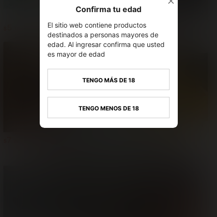
Confirma tu edad
El sitio web contiene productos
5
4
3
$
.70
$
.47
$
.44
-10%
-22%
-30%
destinados a personas mayores de
edad. Al ingresar confirma que usted
es mayor de edad
TENGO MÁS DE 18
TENGO MENOS DE 18
7
6
1
$
.22
$
.59
$
.82
-13%
-19%
-13%