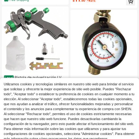
$
.50
-43%
Pistola de pulverización LVLP
Local
Regulador de aire de montaña
Local
121
1.8mm de alimentación por graveda
$
.10
-42%
Utilizamos cookies y tecnologías similares en nuestro sitio web para brindar el servicio
49
para pistolas de pintura DEVILBISS
d con taza de 600ml, pulverizador
$
.80
-42%
que solicitas y ofrecerte la mejor experiencia de sitio web posible. Puedes "Rechazar
de pintura para automóviles con taz
Free Shipping
todo", "Aceptar todo" o establecer tu preferencia de cookies en cualquier momento a tu
a de 600ml
Free Shipping
3
Hay otros vendedores
elección. Al seleccionar "Aceptar todo", estableceremos todas las cookies opcionales,
que nos ayudan a analizar el tráfico, ofrecer funcionalidades mejoradas y personalizar
el contenido y los anuncios para complementar tu experiencia de compra con SHEIN.
Al seleccionar "Rechazar todo", permites el uso de cookies estrictamente necesarias
que hacen que nuestro sitio web funcione. Puedes desactivarlas cambiando la
configuración de tu navegador, pero esto puede afectar el funcionamiento del sitio web.
Para obtener más información sobre las cookies que utilizamos y para ajustar tus
configuraciones de cookies opcionales, selecciona "Administrar cookies". Para obtener
más información sobre cómo procesamos los datos que recopilamos,