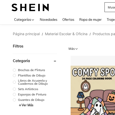
Muse
Categorías
Novedades
Ofertas
Ropa de mujer
Traje
Página principal
Material Escolar & Oficina
Productos pa
/
/
Filtros
Más
Categoría
Brochas de Pîntura
Plantillas de Dibujo
Libros de Acuarela y
Cuadernos de Dibujo
Sets Artísticos
Esponjas de Pintura
Guantes de Dibujo
Ver Más