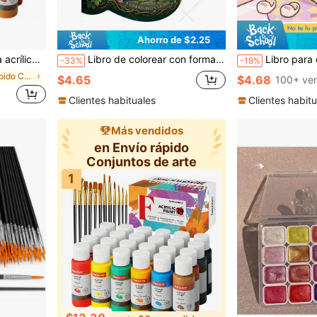
Ahorro de $2.25
al para principiantes, estudiantes de arte, artistas aficionados, vuelta al cole, útiles escolares
Libro de colorear con formas de Jardín Secreto para adultos, adolescentes y niños, con motivos florales botánicos vintage, páginas de colorear con impresión grande y fácil, libro de dibujo portátil para viajes, alivio del estrés y mindfulness, actividad artística relajante, regalo ideal para cumpleaños, Día de la Madre, vacaciones y regreso a clases
Libro para colorear DIARIOS FEMENINOS para adultos y adolescentes, diseños grandes, minimalistas y fáciles para ayudarte a relajarte, incluye patrones cómodos y lindos (fáciles
-33%
-19%
en Envío rápido Conjuntos de arte
$4.65
$4.68
100+ ve
s
Clientes habituales
Clientes habitu
Más vendidos
en Envío rápido
Conjuntos de arte
1