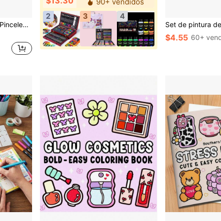
$13.30
90+ vendidos
2
3
4
pintura acrílica, pintura al óleo, acuarela, lienzo, arte de rocas y arte de uñas.
$4.55
60+ vend