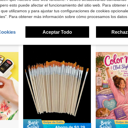
pero esto puede afectar el funcionamiento del sitio web. Para obtener
 que utilizamos y para ajustar tus configuraciones de cookies opcional
kies". Para obtener más información sobre cómo procesamos los datos
Juego de Pintura Acrílica de 24/18/12 Colores 5ML, Pintura Acrílica de 24 Colores, No se Desvanece, Pigmento Rico, Adecuado para Principiantes, Estudiantes, Adultos, Artistas, Aplicable a Artesanías en Lienzo, Pintura en Madera, Artesanías en Vidrio, Pared, Pintura en Ropa, Temporada de Regreso a la Escuela
Juego de 12 colores de pintura acrílica (incluye 2 pinceles) - Pintura acuarela, pintura en piedras DIY, pintura en cerámica, adecuado para manualidades, juguetes, decoraciones, artículos para el hogar, útiles escolares
Plantilla de borde de damasco floral, patrón de marco decorativo vintage, reutilizable, adecuado par
-16%
-12%
en Pinturas acrílicas
Solo quedan 2
$3.10
$2.90
Cookies
Aceptar Todo
Rechaz
Ahorro de $0.29