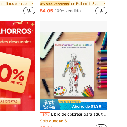
en Libros para colorear Suministros de pintura y d
en Poliamida Suministros de pintura y dibujo
#6 Más vendidos
$4.05
100+ vendidos
Ahorro de $1.36
Libro de colorear para adultos de 24 páginas, libro de colorear de anatomía, sistemas del Body humano diseñados específicamente para adultos que buscan relajación. Adecuado para actividades artísticas de adultos, regalo ideal para Navidad, Halloween o cumpleaños
-19%
Solo quedan 6