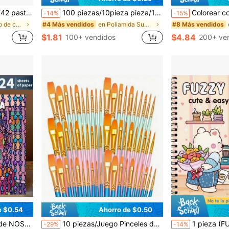
 abanico para el regreso a la escuela, útiles escolares
100 piezas/10pieza pieza/10 piezas Bolígrafos de arte con ganchos para pinceles de madera, adecuados para líneas de contorno en pintura artística
Colorear conchas marinas: Un libro de colorear para adultos cómodo y relajante, 24 páginas de dibujos tranquilos, d
-14%
-15%
en Desafío de colorear Suministros de pintura y di
en Poliamida Suministros de pintura y dibujo
#4 Más vendidos
#8 Más vendidos
$1.81
$4.84
100+ vendidos
200+ ve
e $0.54
Ahorro de $0.50
en Papel Libros para colorear
e transmiten un ambiente nostálgico. La opción perfecta para los amantes de la estética vintage.
10 piezas/Juego Pinceles de pintura de acuarela de nailon, pinceles de pintura acrílica para aprendizaje y manualidades, regalo perfecto de Año Nuevo para estudiantes y artistas. Adecuado para pintura y artesanía, para estudiantes y adultos
1 pieza (FUZZY IN LOVE) Libro para colorear con encuadernación espiral Coco para adultos y adolescentes, papel grueso exquisito, li
-29%
-14%