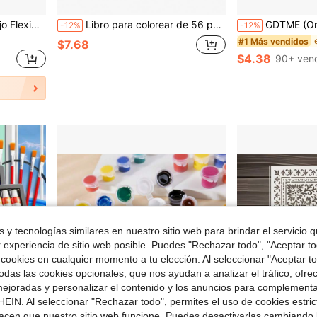
de Carpetas. Herramienta Esencial para Notas Escritas a Mano.
Libro para colorear de 56 páginas para adultos y niños, con diseños audaces y sencillos, perfecto para relajarse, incluye maquillaje, cosméticos y cuidado de la piel (Colorear audaz y sencillo), actividad de manualidades para colorear, patrones exquisitos y líneas claras, de vuelta a la escuela, útiles escolares.
GDTME (Original, Papel grueso mejorado, 120g Páginas interiores gruesas, Versión 2025, 7.9*7.9 pulgadas, 24 Páginas, Impresión de un solo lado) 1 piez
-12%
-12%
#1 Más vendidos
$7.68
$4.38
90+ ven
 y tecnologías similares en nuestro sitio web para brindar el servicio qu
r experiencia de sitio web posible. Puedes "Rechazar todo", "Aceptar t
 cookies en cualquier momento a tu elección. Al seleccionar "Aceptar to
das las cookies opcionales, que nos ayudan a analizar el tráfico, ofre
ejoradas y personalizar el contenido y los anuncios para complementa
EIN. Al seleccionar "Rechazar todo", permites el uso de cookies estri
acen que nuestro sitio web funcione. Puedes desactivarlas cambiando 