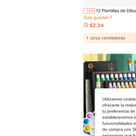
12 Plantillas de Dibujo Flexibles, Plantillas de Cuadrícula Reutilizables, Perfectas para Cuadernos, Notas Creativas, Hacer Listas, Planificadores Diarios, Calendarios y Recambios 
-13%
Solo quedan 7
$2.34
1
otros vendedores
Utilizamos cookies
ofrecerte la mejo
tu preferencia de
estableceremos to
funcionalidades m
de compra con SH
necesarias que h