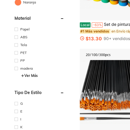
Naranja
Material
Set de pintura acrílica Fantastory (24 x 2 Oz) con 12 pinceles - Pinturas acrílicas navideñas resistentes a la decoloración e impermeables para vidrio, lienzo, madera, cerámica, maquetas - Ide
Local
-63%
Papel
#1 Más vendidos
ABS
$13.30
90+ vendido
Tela
PET
PP
madera
Ver Más
Tipo De Estilo
G
E
I
K