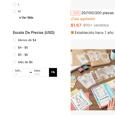
L
M
20/100/300 piezas Pinceles de pintura de nailon negro con punta plana y redonda, juego profesional de pinceles de pintura acrílica para pintura al óleo, acuarela, artista de rostro, ideal para artistas y aficionados. Perfecto para 
-20%
Ver Más
¡Casi agotado!
$1.67
800+ vendidos
Escala De Precios (USD)
Establecido hace 1 año
Menos de $4
$4 - $5
$5 - $6
Más de $6
Mín.:
Máx:
Ok