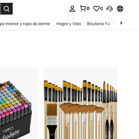
0
0
pa interior y ropa de dormir
Hogar y Vida
Bisutería Y Accesorios
Be