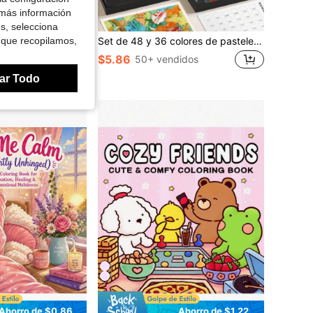
 más información
es, selecciona
 que recopilamos,
a paredes, muebles, telas, almohadas, arte en lienzo, decoración del hogar DIY y manualidades - Plantilla fácil de usar de 11.7 pulgadas X 8.3 pulgadas
Set de 48 y 36 colores de pasteles al óleo súper suaves, adecuado para estudiantes de arte, entusiastas de la pintura al óleo DIY, incluye pincel de pintura al óleo Macaron y Morandi, kit de herramientas de dibujo y creación artística
$5.86
50+ vendidos
ar Todo
Ahorro de $0.86
Ahorro de $1.22