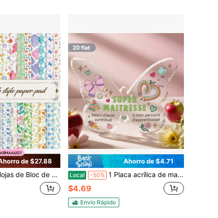
Ahorro de $27.88
Ahorro de $4.71
apel de Scrapbook Doble Cara con Diseños Suaves Únicos, Suministros Decorativos para Scrapbooking, Creación de Tarjetas, Álbum, Estampado, Fondo de Decoupage
1 Placa acrílica de mariposa súper maestro - Pieza central decorativa con estilo francés con corazones, flores y regalos, perfecta para el Día del Maestro, el Día de la Madre, el Día de San Valentín, etc., regalo de aprecio al maestro | Diseño alegre | Material acrílico con decoración de mariposa
Local
-50%
$4.69
Envío Rápido