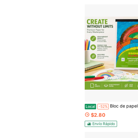
Bloc de papel para pintura y marcadores de 9"X12" d
Local
-52%
$2.80
Envío Rápido