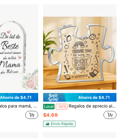
Ahorro de $4.71
Ahorro de $4.71
 placa acrílica decorativa, regalos del Día de San Valentín, Navidad, regalos de cumpleaños para la mejor mamá, regalo de cumpleaños de la madre, decoración de temporada
Regalos de aprecio al maestro para mujeres - Mejores regalos de graduación para maestros - Regalo de fin de año para maestros de parte de los estudiantes - Regalos de aprecio para maestros de guardería - Pisapapeles conmemorativo de agradecimiento al maestro
Local
-50%
$4.69
Envío Rápido