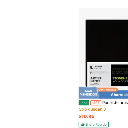
Ahorro d
Panel de artista Legion, aluminio cepillado compuesto de 1/8" con papel Stonehenge Aqua Coldpress 
Local
-48%
Solo quedan 8
$10.85
Envío Rápido