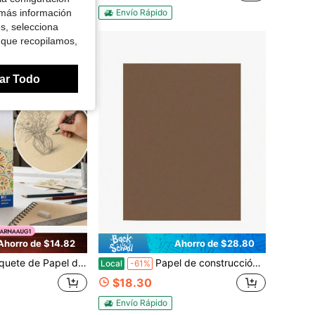
Envío Rápido
 más información
es, selecciona
 que recopilamos,
ar Todo
Ahorro de $14.82
Ahorro de $28.80
 Manila 12x18 Pulgadas, Crema sin Recubrimiento, 70 Lb, Para Clase de Arte, Bocetos, Envuelto en Película
Papel de construcción Prang (anteriormente), marrón, 9x 12, hojas
Local
-61%
$18.30
Envío Rápido