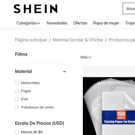
Muse
Categorías
Novedades
Ofertas
Ropa de mujer
Traje
Página principal
Material Escolar & Oficina
Productos pa
/
/
Filtros
Más
Material
Metacrilato
Papel
EVA
Policloruro de vinilo
Escala De Precios (USD)
Menos de $5