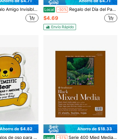
Ahorro de $4.71
Ahorro de $4.71
ca Amigo Puzzle, Regalos Amigo Invisible Mujer, Regalo Mejor Amiga, Regalo Cumpleaños Mujer, Regalos Para Amigas Especiales, Regalos De Reyes Para Mujer, Decoración Estacional
Regalo del Día del Padre: Tallado de regalos para padres para hijas e hijos - Regalos únicos para cumpleaños, Navidad, Día del Padre/Esposo, Acción de Gracias - Soporte de escritorio de oficina, Decoración de centro de oficina en el hogar
Local
-50%
$4.69
Envío Rápido
Ahorro de $4.82
Ahorro de $18.33
ador y lindo de cumpleaños, graduación para hija, hijo, él, ella, adolescente, niño, niña, amigos, regalos de oficina para compañeros de trabajo, regalo divertido de acrílico de elefante
Serie 400 Mied Media Pad, Encolado, Papel Lb,,, 15 Hojas -50
Local
-51%