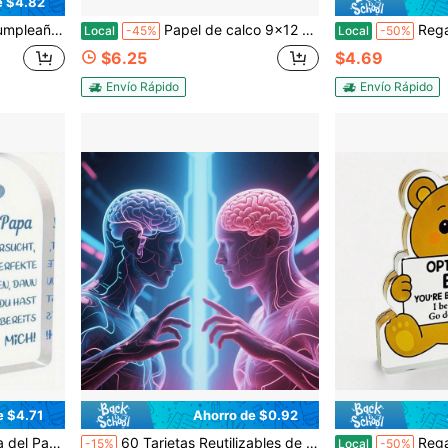
e $4.82
alma, BFF, regalos inspiradores para agradecer a la amiga por siempre
Papel de calco 9x12 pulgadas - 50 hojas 41lb/63gsm Papel de calco transparente para bocetos, dibujo preliminar, dibujo técnico & proyectos de arte - Papel de calco translúcido premium para lápiz, marcador y tinta
Regalo Amigo Invisible, Regalos Originales Acríli
Local
-45%
Local
-50%
$6.25
$4.69
Envío Rápido
Envío Rápido
e $4.71
Ahorro de $0.92
egalos de Navidad para papá, decoración de temporada
60 Tarjetas Reutilizables de Entrenamiento Cerebral Completo, Tarjetas de Entrenamiento de Coordinación Mano-Ojo, Incluyendo 3 Niveles de Dificultad Desde Principiante Hasta Desafío Avanzado, Desarrollo de Enfoque y Habilidades Motoras Finas, Material Educativo Científico Bolígrafo y Borrador de Pizarra Color Aleatorio
Regalos de oso para hombres y mujeres, regalo inspir
-15%
Local
-50%