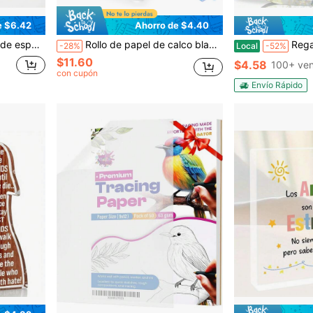
e $6.42
Ahorro de $4.40
 Kg/M³ - Flexible y elástica para proyectos de manualidades, disfraces y cosplay
Rollo de papel de calco blanco - Semitraslúcido, papel para patrones de costura para tinta/lápiz/marcadores - Ideal para costura, confección de ropa, bocetos y diseño
Regalo de boda, regalo para la madre de la novia
-28%
Local
-52%
$11.60
$4.58
100+ ven
con cupón
Envío Rápido