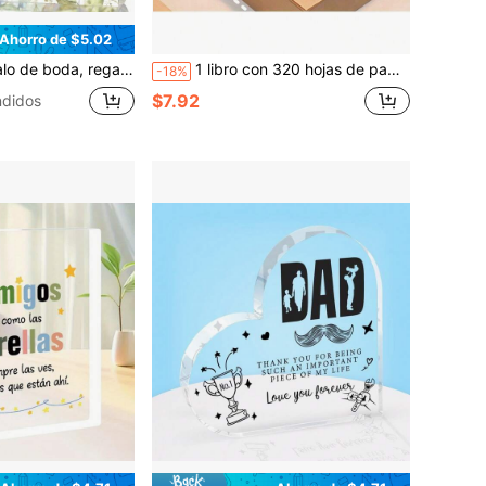
Ahorro de $5.02
, regalo del día de la boda para la madre de la novia, regalo de boda para mamá, regalo para la madre de la novia, placa acrílica con forma de corazón como regalo de boda
1 libro con 320 hojas de papel de pulpa de madera, papeles multiusos adecuados para tomar notas, cálculos, bocetos, pintura, papeles para bocetos que protegen los ojos para la vida escolar en otoño
-18%
$7.92
didos