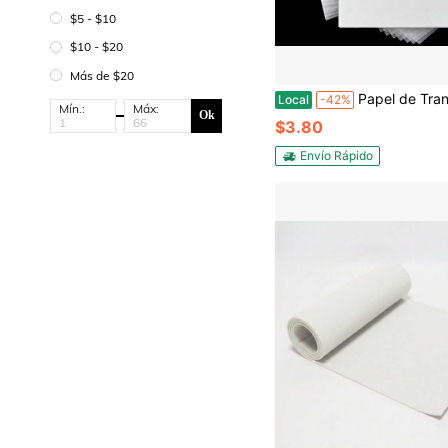
$5 - $10
$10 - $20
Más de $20
Papel de Transferencia Papel de Calco - PSLER Translúcido para Artista Letras Bocetos 
Local
-42%
Mín.:
Máx:
Ok
$3.80
Envío Rápido