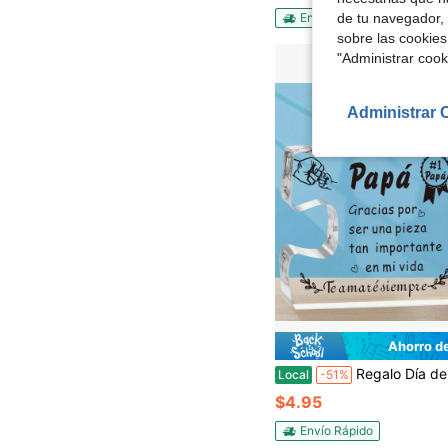
Envío Rápido
de tu navegador, 
sobre las cookies
"Administrar coo
Administrar 
Ahorro d
Regalo Día del Padre, Regalos Día del Padre, Regalos Originales Adornos de Acrílico, Regalo para 
Local
-51%
$4.95
Envío Rápido