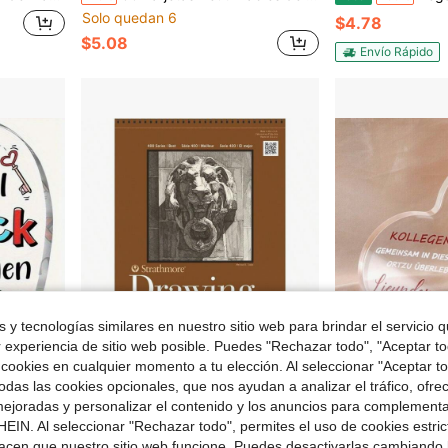
Solo quedan 6
$4.78
$5.08
Envío Rápido
 y tecnologías similares en nuestro sitio web para brindar el servicio qu
r experiencia de sitio web posible. Puedes "Rechazar todo", "Aceptar t
 cookies en cualquier momento a tu elección. Al seleccionar "Aceptar to
e $4.71
Ahorro de $12.80
das las cookies opcionales, que nos ayudan a analizar el tráfico, ofre
ejoradas y personalizar el contenido y los anuncios para complementa
sa, regalo de inauguración de la casa, regalos para apartamento nuevo, decoración estacional
Strathmore (400-104 Serie 400 Dibujo, Superficie Lisa, 9x12, 24 Hojas
Letrero de acrílico con forma de corazón, perfecto co
Local
-47%
Local
-50%
EIN. Al seleccionar "Rechazar todo", permites el uso de cookies estri
$14.70
$4.69
acen que nuestro sitio web funcione. Puedes desactivarlas cambiando 