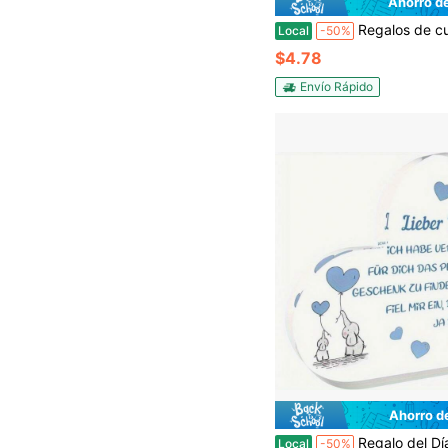
Ahorro d
Regalos de cumpleaños para amigas, regalos del Día de la Madre, Navidad, San Valentín para mejores amigas, hermanas del 
Local
-50%
$4.78
Envío Rápido
Ahorro d
Regalo del Día del Padre para papá, regalo para papá, Día del Padre, regalo para cumpleaños, r
Local
-50%