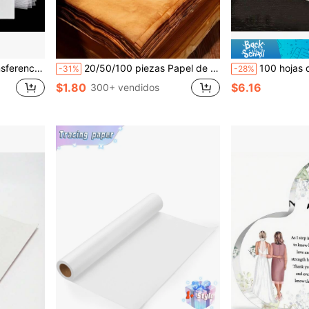
Dibujo para Lápiz Tinta Marcadores (Transparente)
20/50/100 piezas Papel de caligrafía con alas de cigarrón vintage - Hojas sueltas semi-transparentes hechas a mano, elaboradas con tintes vegetales vintage, resistente al desgarro y absorbe bien la tinta, elegante para escritura artística, pintura profesional, manualidades DIY, caligrafía china, creación artística, diseño delicado, material resistente al desgarro, dibujo creativo, patrón de alas de cigarrón, para entusiastas de las manualidades
100 hojas de papel de arroz chino semiabsorbente, adecua
-31%
-28%
$1.80
$6.16
300+ vendidos