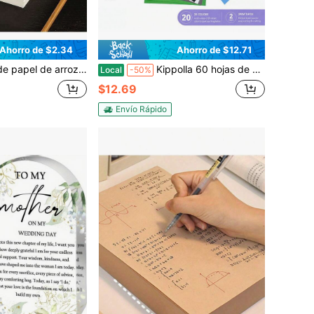
Ahorro de $2.34
Ahorro de $12.71
do para caligrafía y pintura con pincel, ideal para artistas, escritores y principiantes
Kippolla 60 hojas de espuma EVA, 12 X 8 pulgadas, 20 colores surtidos, 2 mm de grosor, para artes y manualidades
Local
-50%
$12.69
Envío Rápido