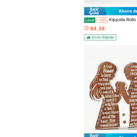
Ahorro d
Kippolla Rollo de espuma EVA - Hojas de espuma blanca y negra de 2-6 mm de grosor - Hoja de espuma grande para cosplay de 13" X 39" - Ultra alta densidad de 86
Local
-59%
$4.38
Envío Rápido