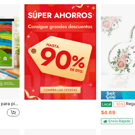
e alto gramaje - Mondo Llama™
Regalos para mamá, regalos del Día de la Madre,
Local
-50%
$4.69
Envío Rápido