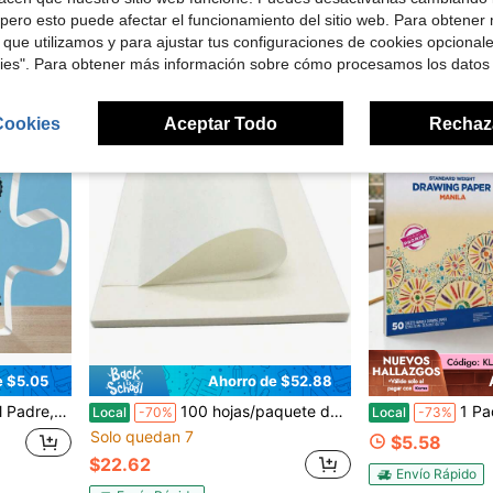
Envío Rápido
Envío Rápido
pero esto puede afectar el funcionamiento del sitio web. Para obtener
 que utilizamos y para ajustar tus configuraciones de cookies opcional
kies". Para obtener más información sobre cómo procesamos los datos
Cookies
Aceptar Todo
Rechaz
e $5.05
Ahorro de $52.88
Papá Cumpleaños de Hija e Hijo, Decoración Estacional
100 hojas/paquete de papel de frotado Lianshi Handmade Xuan (Shuan/Papel de arroz) para restauración de libros antiguos, lavado de pintura y caligrafía, tamaño 12x20cm
1 Paquete de Papel de Dibujo
Local
-70%
Local
-73%
Solo quedan 7
$5.58
$22.62
Envío Rápido