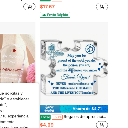
$17.67
Envío Rápido
e solicitas y
odo" o establecer
do",
Ahorro de $4.71
Ahorro de $4.71
cer
r tu experiencia
mo regalo de agradecimiento para colegas, regalo de cumpleaños ideal para hombres o mujeres, regalo para la pareja, regalos para mujeres, regalos de amor para hombres, decoración estacional
Regalos de apreciación para compañeros de oficina, jefe, empleados - Decoración acrílica para mujeres y hombres - Regalo de agradecimiento para compañeros de trabajo, amigos, directores, maestros, enfermeras, estudiantes - Regalos de Acción de Gracias, Navidad, cumpleaños, despedida - Decoración estacional, figuras coleccionables
Local
-50%
ctamente
$4.69
la configuración