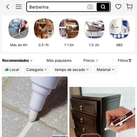
Berberina
Pintura Para Madera
Hogar
Parches Para Adelgazar
M
Más de 4H
0.5-1h
1-1.5h
1.5-2h
ABS
Recomendados
Más populares
Precio
Filtros
Local
Categoría
tiempo de secado
Material