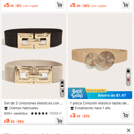
o, Halloween, verano, escuela, otoñ
5
5
o, Halloween
$
.10
-9%
con cupón
$
.20
-10%
con cupón
6
Ahorro de $1.47
4
Set de 2 cinturones elásticos con h
1 pieza Cinturón elástico tejido de c
ebilla cuadrada para todas las esta
olor albaricoque con hebilla redond
Clientes habituales
Establecido hace 1 año
ciones; combinan con abrigos o fald
a grande de metal, accesorio de ver
600+ vendidos
(1000+)
3
as largas para Halloween, verano, e
ano para vestidos, faldas largas y bl
$
.23
-31%
9
scuela, otoño, Halloween
usas, adecuado para uso diario, cita
$
.30
-10%
s, fiestas y viajes