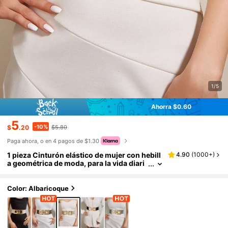
1/5
Ahorra $0.60
5
-10%
$
.20
$5.80
Paga ahora, o en 4 pagos de $1.30
1 pieza Cinturón elástico de mujer con hebill
4.90
(
1000+
)
a geométrica de moda, para la vida diari
a, Halloween, verano, escuela, otoño, Ha
lloween
Color: Albaricoque