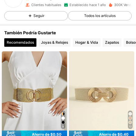
k***5
pagó
Hace 3 horas
Clientes habituales
Establecido hace 1 año
300K Vendido
11K Seguidores
4.87
Seguir
Todos los artículos
También Podría Gustarte
11K Seguidores
4.87
Recomendados
Joyas & Relojes
Hogar & Vida
Zapatos
Bolso
11K Seguidores
4.87
11K Seguidores
4.87
11K Seguidores
4.87
11K Seguidores
4.87
8
10
Ahorro de $0.50
Ahorro de $0.40