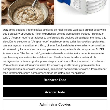
Cortador de Masa - Mezclad
Local
Utilizamos cookies y tecnologías similares en nuestro sitio web para brindar el servicio
28
or de Masa de Acero Inoxidable Res
$
.70
-45%
Ahorro de $10.01
istente, Mango Cómodo, Apto para
que solicitas y ofrecerte la mejor experiencia de sitio web posible. Puedes "Rechazar
Lavavajillas, Masa de Tarta Hojaldr
todo", "Aceptar todo" o establecer tu preferencia de cookies en cualquier momento a tu
Juego de 2 piezas de herrami
Envío Rápido
Local
ada y Galletas - Azul
3
entas de cocina y repostería para el
elección. Al seleccionar "Aceptar todo", estableceremos todas las cookies opcionales,
$
.89
-72%
hogar, mezclador manual de masa y
que nos ayudan a analizar el tráfico, ofrecer funcionalidades mejoradas y personalizar
batidor de huevos de acero inoxida
el contenido y los anuncios para complementar tu experiencia de compra con SHEIN.
ble, accesorios versátiles de agitaci
Al seleccionar "Rechazar todo", permites el uso de cookies estrictamente necesarias
ón de cocina
que hacen que nuestro sitio web funcione. Puedes desactivarlas cambiando la
configuración de tu navegador, pero esto puede afectar el funcionamiento del sitio web.
Para obtener más información sobre las cookies que utilizamos y para ajustar tus
configuraciones de cookies opcionales, selecciona "Administrar cookies". Para obtener
más información sobre cómo procesamos los datos que recopilamos,
Rechazar Todo
1
0
Aceptar Todo
Ahorro de $11.88
Juego de 2 piezas de herrami
Local
4
entas manuales de cocina, mezclad
Administrar Cookies
$
.02
-75%
or de masa de acero inoxidable y ba