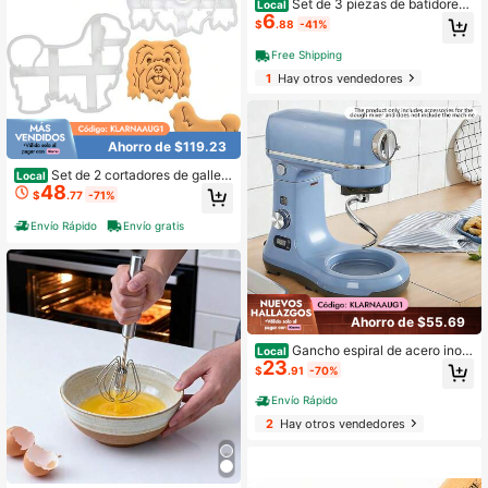
Set de 3 piezas de batidores
Local
6
de huevo de acero inoxidable de dif
$
.88
-41%
erentes tamaños, herramienta de co
cina y repostería para mezclar mas
Free Shipping
a y crema
1
Hay otros vendedores
Ahorro de $119.23
Set de 2 cortadores de galleta
Local
48
s con forma de perro Havanese, 2 pi
$
.77
-71%
ezas
Envío Rápido
Envío gratis
Ahorro de $55.69
Gancho espiral de acero inoxi
Local
23
dable para masa, accesorio de repu
$
.91
-70%
esto para amasado para batidoras d
e pie con cabezal inclinable, compa
Envío Rápido
tible con accesorios para hacer pan
2
Hay otros vendedores
de las series K45SS & KSM150