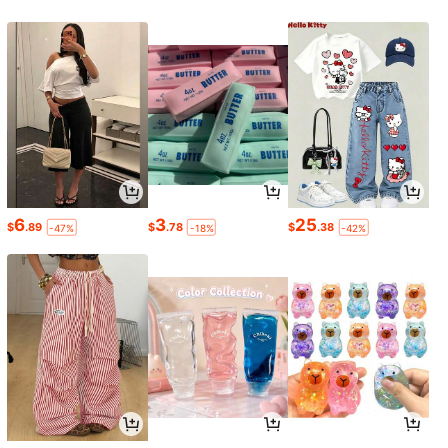
6
3
25
$
.89
$
.78
$
.38
-47%
-18%
-42%