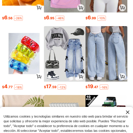
6
6
6
$
.56
$
.95
$
.99
-26%
-46%
-10%
4
17
19
$
.77
$
.59
$
.47
-18%
-12%
-16%
Utilizamos cookies y tecnologías similares en nuestro sitio web para brindar el servicio
que solicitas y ofrecerte la mejor experiencia de sitio web posible. Puedes "Rechazar
todo", "Aceptar todo" o establecer tu preferencia de cookies en cualquier momento a tu
elección. Al seleccionar "Aceptar todo", estableceremos todas las cookies opcionales,