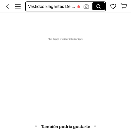
Vestidos Elegantes De Mujer
Blusas Bonitas De Mujer
Conjunto De Dos Piezas Mujer
Squishies
No hay coincidencias.
Patio Furniture Set Cover
También podría gustarte