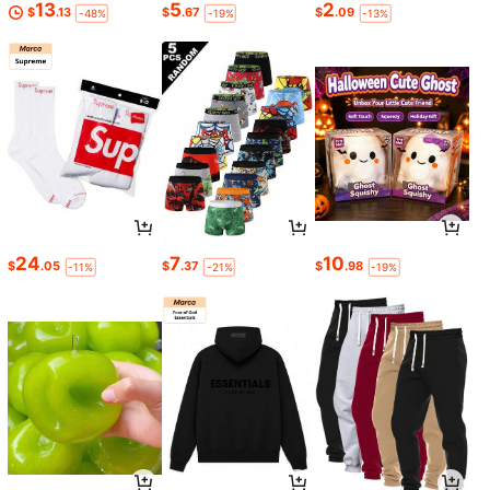
13
5
2
$
.13
$
.67
$
.09
-48%
-19%
-13%
24
7
10
$
.05
$
.37
$
.98
-11%
-21%
-19%