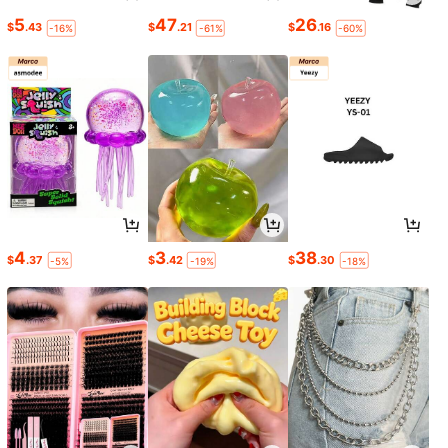
5
47
26
$
.43
$
.21
$
.16
-16%
-61%
-60%
4
3
38
$
.37
$
.42
$
.30
-5%
-19%
-18%