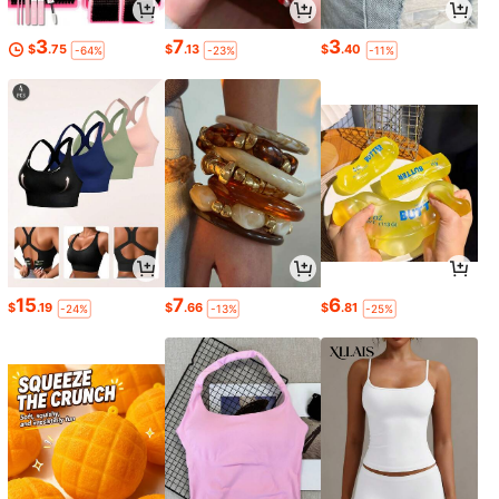
3
7
3
$
.75
$
.13
$
.40
-64%
-23%
-11%
15
7
6
$
.19
$
.66
$
.81
-24%
-13%
-25%